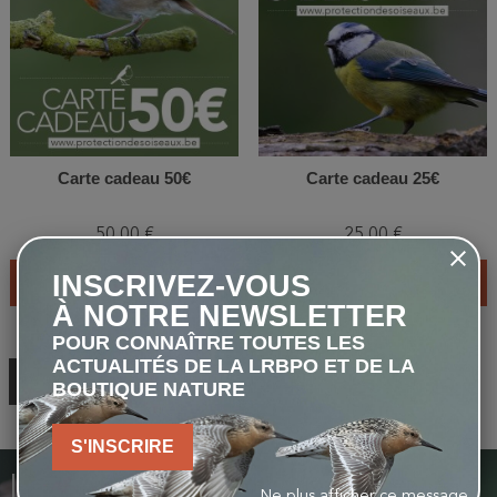
Carte cadeau 50€
Carte cadeau 25€
50,00 €
25,00 €
INSCRIVEZ-VOUS
AJOUTER AU PANIER
AJOUTER AU PANIER
À NOTRE NEWSLETTER
POUR CONNAÎTRE TOUTES LES
ACTUALITÉS DE LA LRBPO ET DE LA
RETOUR EN HAUT
BOUTIQUE NATURE
S'INSCRIRE
INSCRIVEZ-VOUS À NOTRE
Ne plus afficher ce message