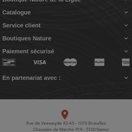

Catalogue

Service client

Boutiques Nature

Paiement sécurisé

En partenariat avec :
place
Rue de Veeweyde 43-45 - 1070 Bruxelles
Chaussée de Marche 919 - 5100 Namur