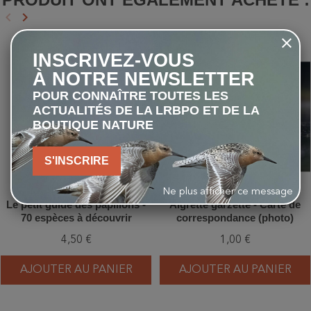
keyboard_arrow_left
keyboard_arrow_right
Précédent
Suivant
INSCRIVEZ-VOUS
favorite_border
favorite_border
À NOTRE NEWSLETTER
POUR CONNAÎTRE TOUTES LES
ACTUALITÉS DE LA LRBPO ET DE LA
BOUTIQUE NATURE
S'INSCRIRE
Ne plus afficher ce message
Le petit guide des papillons -
Aigrette garzette - Carte de
70 espèces à découvrir
correspondance (photo)
4,50 €
1,00 €
AJOUTER AU PANIER
AJOUTER AU PANIER