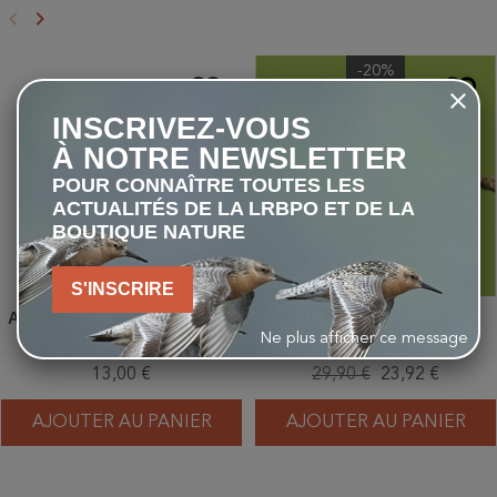
keyboard_arrow_left
keyboard_arrow_right
Précédent
Suivant
-20%
favorite_border
favorite_border
INSCRIVEZ-VOUS
À NOTRE NEWSLETTER
POUR CONNAÎTRE TOUTES LES
ACTUALITÉS DE LA LRBPO ET DE LA
BOUTIQUE NATURE
S'INSCRIRE
Arachides décortiquées - Sac
Il faut sauver nos oiseaux !
de 2 kg
Ne plus afficher ce message
13,00 €
29,90 €
23,92 €
AJOUTER AU PANIER
AJOUTER AU PANIER