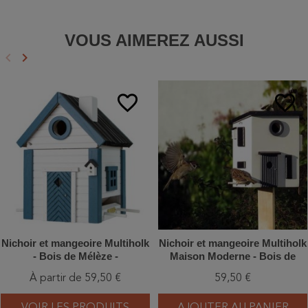
VOUS AIMEREZ AUSSI
keyboard_arrow_left
keyboard_arrow_right
Précédent
Suivant
favorite_border
favorite_border
Nichoir et mangeoire Multiholk
Nichoir et mangeoire Multiholk
- Bois de Mélèze -
Maison Moderne - Bois de
Vert/Bleu/Bleu et blanc/Gris
Mélèze
À partir de 59,50 €
59,50 €
VOIR LES PRODUITS
AJOUTER AU PANIER