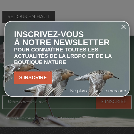
RETOUR EN HAUT
INSCRIVEZ-VOUS
À NOTRE NEWSLETTER
INSCRIVEZ-VOUS À NOTRE
POUR CONNAÎTRE TOUTES LES
NEWSLETTER POUR
ACTUALITÉS DE LA LRBPO ET DE LA
BOUTIQUE NATURE
CONNAÎTRE TOUTES LES
ACTUALITÉS DE LA LIGUE ET
S'INSCRIRE
DE LA BOUTIQUE NATURE
Ne plus afficher ce message
Vous pouvez vous désinscrire à tout moment.