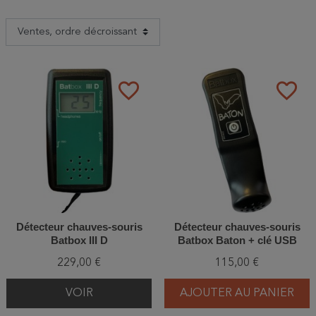
favorite_border
favorite_border
Détecteur chauves-souris
Détecteur chauves-souris
Batbox III D
Batbox Baton + clé USB
229,00 €
115,00 €
VOIR
AJOUTER AU PANIER