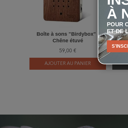
À 
POUR C
ET DE 
Boîte à sons "Birdybox" -
Boîte
Chêne étuvé
S'INSC
59,00 €
AJOUTER AU PANIER