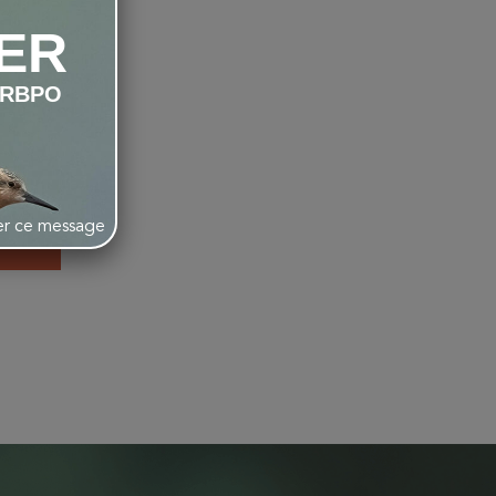
ER
LRBPO
ox" -
êne
her ce message