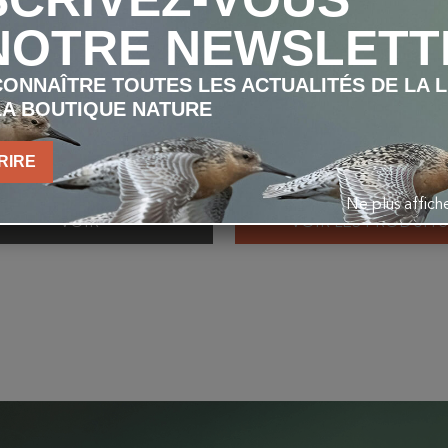
NOTRE NEWSLETT
ONNAÎTRE TOUTES LES ACTUALITÉS DE LA 
LA BOUTIQUE NATURE
 à sons "Lakesidebox" -
Boîte à sons "Jungleb
Bouleau
Style Teck ou en Ch
RIRE
59,00 €
À partir de 69,00 €
Ne plus affic
VOIR
VOIR LES PRODUITS