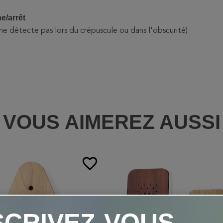
e/arrêt
(ne détecte pas lors du crépuscule ou dans l'obscurité)
VOUS AIMEREZ AUSSI
favorite_border
SCRIVEZ-VOUS