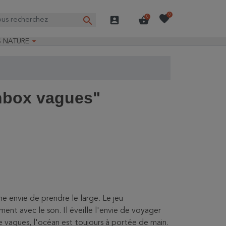
favorite
0
search
account_box
shopping_basket
0

S NATURE
e nature
ns longues
on Guide-Nature®
nbox vagues"
 envie de prendre le large. Le jeu
ent avec le son. Il éveille l'envie de voyager
de vagues, l'océan est toujours à portée de main.