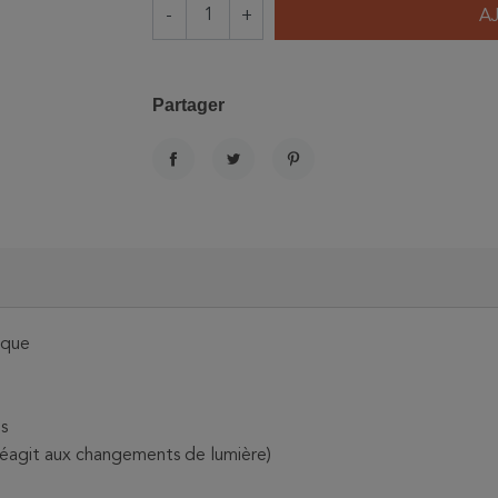
-
+
A
Partager
PARTAGER
TWEET
PINTEREST
tique
es
éagit aux changements de lumière)