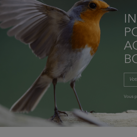
I
P
AC
B
Vous p