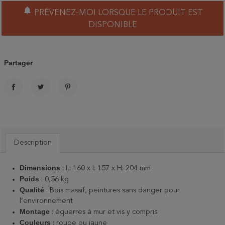
notifications
PRÉVENEZ-MOI LORSQUE LE PRODUIT EST
DISPONIBLE
Partager
PARTAGER
TWEET
PINTEREST
Description
Dimensions
: L: 160 x l: 157 x H: 204 mm
Poids
: 0,56 kg
Qualité
: Bois massif, peintures sans danger pour
l’environnement
Montage
: équerres à mur et vis y compris
Couleurs
: rouge ou jaune