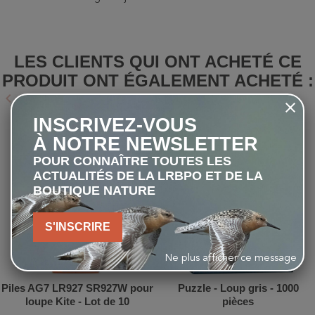
LES CLIENTS QUI ONT ACHETÉ CE
PRODUIT ONT ÉGALEMENT ACHETÉ :
keyboard_arrow_left
keyboard_arrow_right
Précédent
Suivant
INSCRIVEZ-VOUS
favorite_border
favorite_border
À NOTRE NEWSLETTER
POUR CONNAÎTRE TOUTES LES
ACTUALITÉS DE LA LRBPO ET DE LA
BOUTIQUE NATURE
S'INSCRIRE
Ne plus afficher ce message
Piles AG7 LR927 SR927W pour
Puzzle - Loup gris - 1000
loupe Kite - Lot de 10
pièces