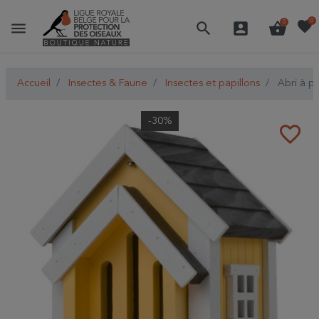
favorite
0
menu
search
account_box
shopping_basket
0
Accueil
Insectes & Faune
Insectes et papillons
Abri à pa
-30%
favorite_border