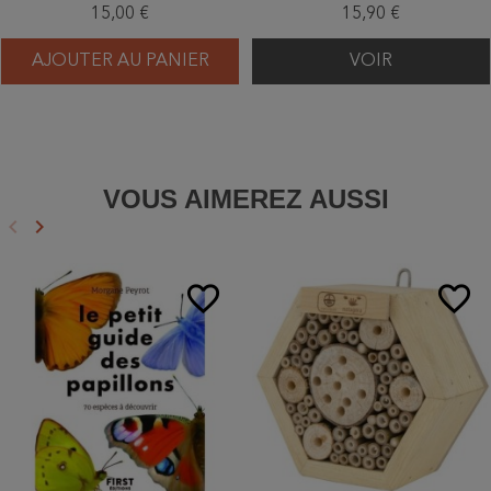
15,00 €
15,90 €
AJOUTER AU PANIER
VOIR
VOUS AIMEREZ AUSSI
keyboard_arrow_left
keyboard_arrow_right
Précédent
Suivant
favorite_border
favorite_border