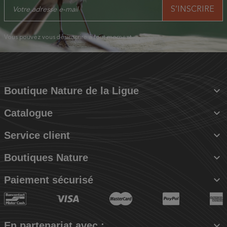
Vous pouvez vous désinscrire à tout moment.

Boutique Nature de la Ligue

Catalogue

Service client

Boutiques Nature

Paiement sécurisé

En partenariat avec :