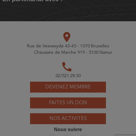
place
Rue de Veeweyde 43-45 - 1070 Bruxelles
Chaussée de Marche 919 - 5100 Namur
call
02/521.28.50
DEVENEZ MEMBRE
FAITES UN DON
NOS ACTIVITÉS
Nous suivre