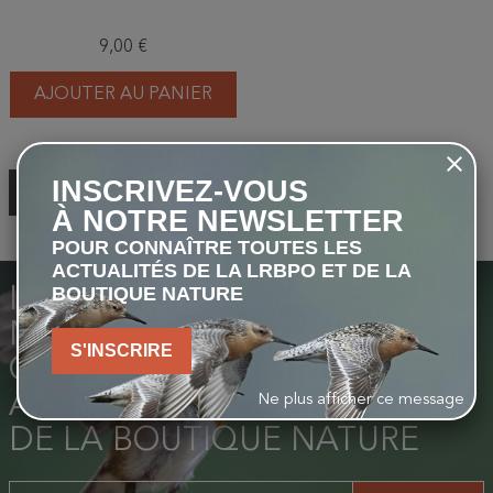
9,00 €
AJOUTER AU PANIER
INSCRIVEZ-VOUS
RETOUR EN HAUT
À NOTRE NEWSLETTER
POUR CONNAÎTRE TOUTES LES
ACTUALITÉS DE LA LRBPO ET DE LA
BOUTIQUE NATURE
INSCRIVEZ-VOUS À NOTRE
NEWSLETTER POUR
S'INSCRIRE
CONNAÎTRE TOUTES LES
ACTUALITÉS DE LA LIGUE ET
Ne plus afficher ce message
DE LA BOUTIQUE NATURE