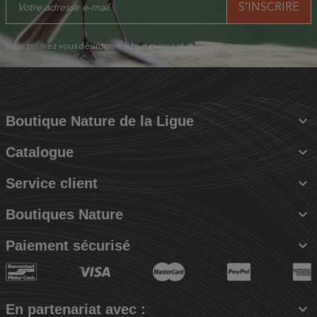
Vous pouvez vous désinscrire à tout moment.

Boutique Nature de la Ligue

Catalogue

Service client

Boutiques Nature

Paiement sécurisé

En partenariat avec :