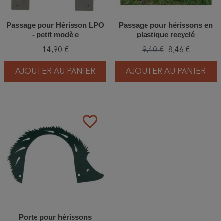
Passage pour Hérisson LPO
Passage pour hérissons en
- petit modèle
plastique recyclé
14,90 €
9,40 €
8,46 €
AJOUTER AU PANIER
AJOUTER AU PANIER
favorite_border
Porte pour hérissons