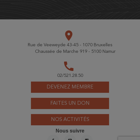
place
Rue de Veeweyde 43-45 - 1070 Bruxelles
Chaussée de Marche 919 - 5100 Namur
call
02/521.28.50
DEVENEZ MEMBRE
FAITES UN DON
NOS ACTIVITÉS
Nous suivre