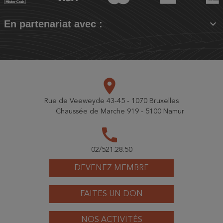

En partenariat avec :
place
Rue de Veeweyde 43-45 - 1070 Bruxelles
Chaussée de Marche 919 - 5100 Namur
call
02/521.28.50
DEVENEZ MEMBRE
FAITES UN DON
NOS ACTIVITÉS