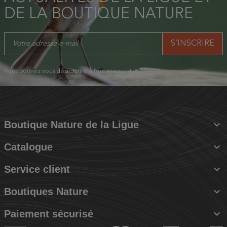
DE LA BOUTIQUE NATURE
Vous pouvez vous désinscrire à tout moment.

Boutique Nature de la Ligue

Catalogue

Service client

Boutiques Nature

Paiement sécurisé