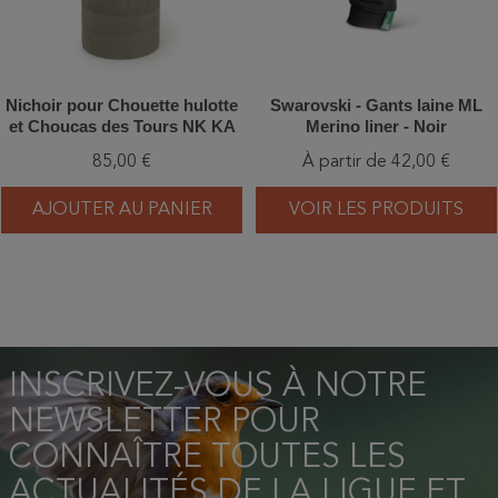
Nichoir pour Chouette hulotte
Swarovski - Gants laine ML
et Choucas des Tours NK KA
Merino liner - Noir
01 - Béton de bois
85,00 €
À partir de 42,00 €
AJOUTER AU PANIER
VOIR LES PRODUITS
INSCRIVEZ-VOUS À NOTRE
NEWSLETTER POUR
CONNAÎTRE TOUTES LES
ACTUALITÉS DE LA LIGUE ET