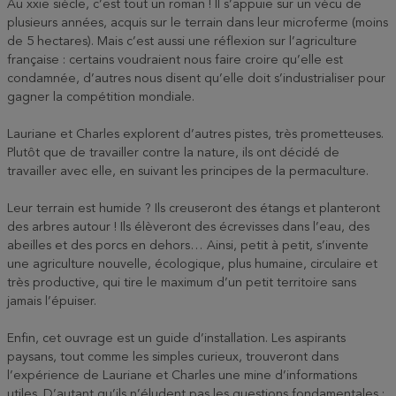
Au xxie siècle, c’est tout un roman ! Il s’appuie sur un vécu de
plusieurs années, acquis sur le terrain dans leur microferme (moins
de 5 hectares). Mais c’est aussi une réflexion sur l’agriculture
française : certains voudraient nous faire croire qu’elle est
condamnée, d’autres nous disent qu’elle doit s’industrialiser pour
gagner la compétition mondiale.
Lauriane et Charles explorent d’autres pistes, très prometteuses.
Plutôt que de travailler contre la nature, ils ont décidé de
travailler avec elle, en suivant les principes de la permaculture.
Leur terrain est humide ? Ils creuseront des étangs et planteront
des arbres autour ! Ils élèveront des écrevisses dans l’eau, des
abeilles et des porcs en dehors… Ainsi, petit à petit, s’invente
une agriculture nouvelle, écologique, plus humaine, circulaire et
très productive, qui tire le maximum d’un petit territoire sans
jamais l’épuiser.
Enfin, cet ouvrage est un guide d’installation. Les aspirants
paysans, tout comme les simples curieux, trouveront dans
l’expérience de Lauriane et Charles une mine d’informations
utiles. D’autant qu’ils n’éludent pas les questions fondamentales :