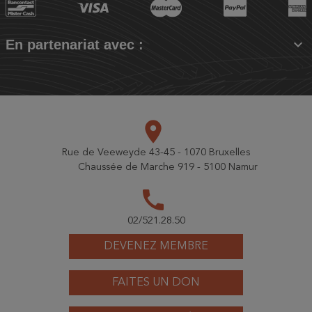

En partenariat avec :
place
Rue de Veeweyde 43-45 - 1070 Bruxelles
Chaussée de Marche 919 - 5100 Namur
call
02/521.28.50
DEVENEZ MEMBRE
FAITES UN DON