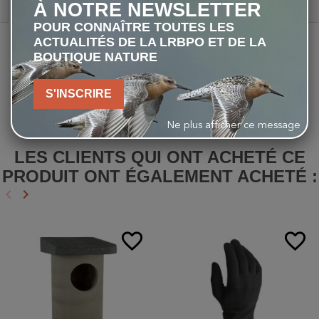
À NOTRE NEWSLETTER
Description
POUR CONNAÎTRE TOUTES LES
ACTUALITÉS DE LA LRBPO ET DE LA
Broché
: 320 pages
BOUTIQUE NATURE
Editeur
: DE TERRAN (11 mars 2019)
EAN
: 9782359811223
Dimensions
: 16 x 2,5 x 24 cm
S'INSCRIRE
Ne plus afficher ce message
LES CLIENTS QUI ONT ACHETÉ CE
PRODUIT ONT ÉGALEMENT ACHETÉ :
keyboard_arrow_left
keyboard_arrow_right
Précédent
Suivant
favorite_border
favorite_border