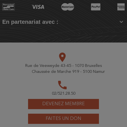

En partenariat avec :
place
Rue de Veeweyde 43-45 - 1070 Bruxelles
Chaussée de Marche 919 - 5100 Namur
call
02/521.28.50
DEVENEZ MEMBRE
FAITES UN DON