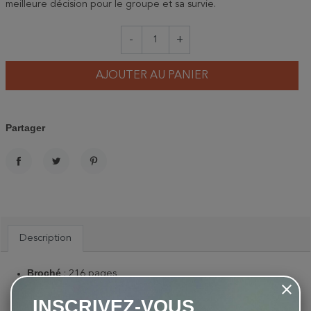
meilleure décision pour le groupe et sa survie.
-
+
AJOUTER AU PANIER
Partager
PARTAGER
TWEET
PINTEREST
Description
Broché
: 216 pages
Editeur
: Éditions Quae (20 avril 2017)
INSCRIVEZ-VOUS
EAN
: 9782759225996