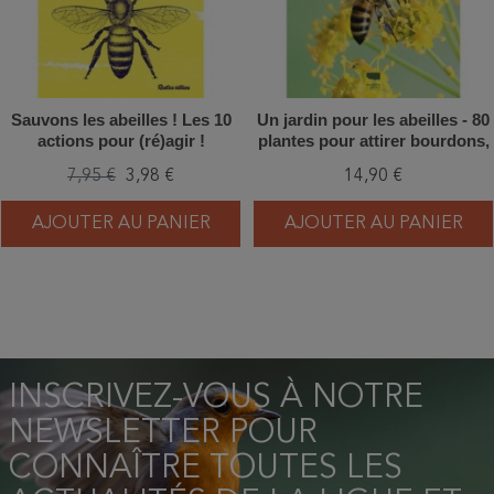
Sauvons les abeilles ! Les 10
Un jardin pour les abeilles - 80
actions pour (ré)agir !
plantes pour attirer bourdons,
abeilles sauvages et
7,95 €
3,98 €
14,90 €
domestiques
AJOUTER AU PANIER
AJOUTER AU PANIER
INSCRIVEZ-VOUS À NOTRE
NEWSLETTER POUR
CONNAÎTRE TOUTES LES