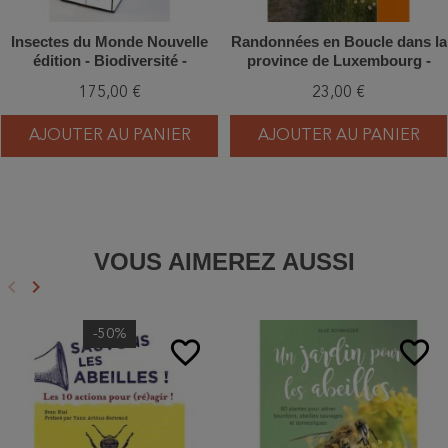
Insectes du Monde Nouvelle
Randonnées en Boucle dans la
édition - Biodiversité -
province de Luxembourg -
Classification - Clés de
Tome 2
175,00 €
23,00 €
détermination des familles
AJOUTER AU PANIER
AJOUTER AU PANIER
VOUS AIMEREZ AUSSI
keyboard_arrow_left
keyboard_arrow_right
Précédent
Suivant
-50%
favorite_border
favorite_border