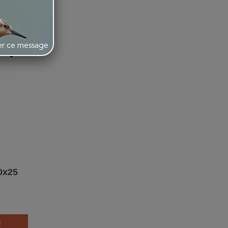
her ce message
favorite_border
0x25
R