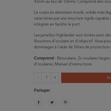
43mm au lieu de 50mm). Comprend des ocula
Le corps en aluminium moulé, solide mais léger
caractérise par une structure rigide capable
intégrée en facilite le port.
Les jumelles Highlander sont livrées avec de
Bouchons d'oculaire et d'objectif. Vous pou
dommages à l'aide de filtres de protection
Comprend
: Binoculaire, 2x oculaires larg
d'oculaires, Manuel d'instructions
-
+
A
Partager
PARTAGER
TWEET
PINTEREST