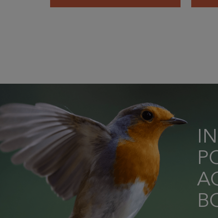
I
P
AC
B