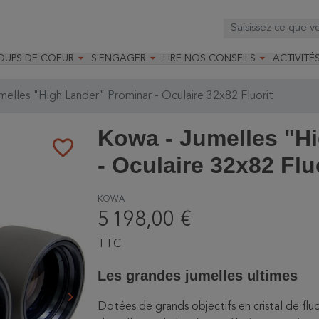



OUPS DE COEUR
S'ENGAGER
LIRE NOS CONSEILS
ACTIVITÉ
os
mandé par la LRBPO
Faire un don
Nourrir les oiseaux
Leçons d
ique
mandé par les CNB
Devenir membre
Installer un nichoir
Stages
elles "High Lander" Prominar - Oculaire 32x82 Fluorit
arques
Faire un legs
Installer un abreuvoir
Formatio
Devenir bénévole
Formati
Kowa - Jumelles "H
favorite_border
- Oculaire 32x82 Flu
KOWA
5 198,00 €
TTC
Les grandes jumelles ultimes
keyboard_arrow_right
Suivant
Dotées de grands objectifs en cristal de fl