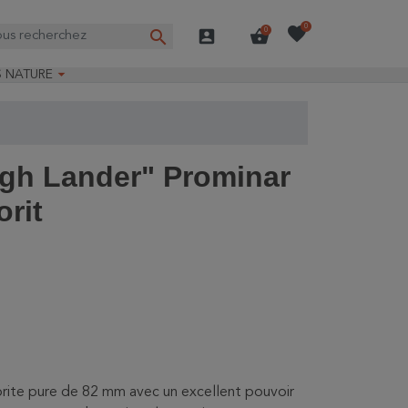
favorite
0
search
account_box
shopping_basket
0

S NATURE
e nature
ns longues
on Guide-Nature®
igh Lander" Prominar
orit
uorite pure de 82 mm avec un excellent pouvoir