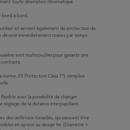
uement toute aberration chromatique.
té bord à bord.
à utiliser et servent également de protection de
de devenir immédiatement rosées par temps
poussière sont multicouches pour garantir une
 contraste.
norme JIS Protection Class 7*), remplies
elle.
lexible avec la possibilité de changer
e réglage de la distance interpupillaire.
vec des œilletons torsadés, qui peuvent être
nibles en option au design fin. (Diamètre =