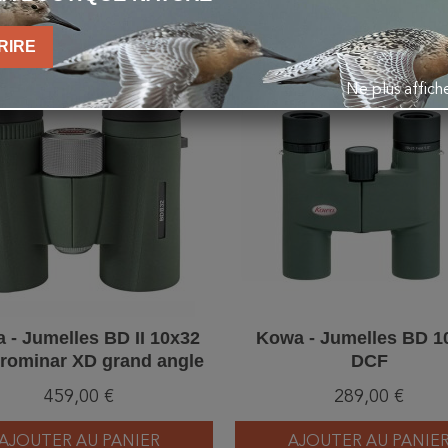
VOUS AIMEREZ AUSSI
RIRE
favorite_border
Ne plus affic
 - Jumelles BD II 10x32
Kowa - Jumelles BD 1
rominar XD grand angle
DCF
459,00 €
289,00 €
AJOUTER AU PANIER
AJOUTER AU PANIE