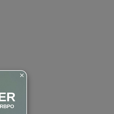
ER
LRBPO