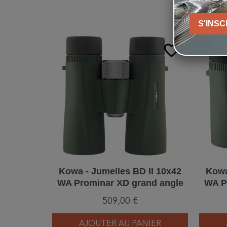
S'INSC
favorite_border
Kowa - Jumelles BD II 10x42
Kowa
WA Prominar XD grand angle
WA P
509,00 €
AJOUTER AU PANIER