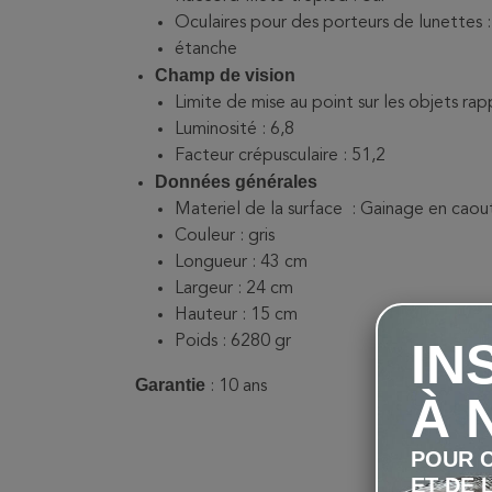
Oculaires pour des porteurs de lunettes :
étanche
Champ de vision
Limite de mise au point sur les objets ra
Luminosité : 6,8
Facteur crépusculaire : 51,2
Données générales
Materiel de la surface : Gainage en cao
Couleur : gris
Longueur : 43 cm
Largeur : 24 cm
Hauteur : 15 cm
Poids : 6280 gr
IN
Garantie
: 10 ans
À 
POUR C
ET DE 