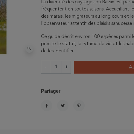
La diversité des paysages du Bassin est part
fréquentent en toutes saisons. Accueillant le
des marais, les migrateurs au long cours et l
l'observateur attentif des plaisirs sans cesse
Ce guide décrit environ 100 espèces parmi les
précise le statut, le rythme de vie et les h
zoom_in
de les identifier.
-
+
A
Partager
PARTAGER
TWEET
PINTEREST