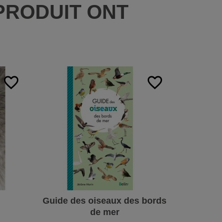
PRODUIT ONT
:
favorite_border
favorite_border
Guide des oiseaux des bords
de mer