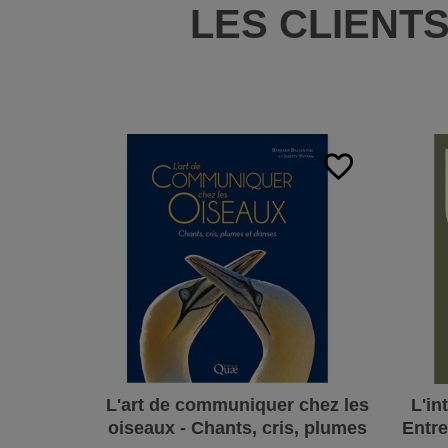
LES CLIENT
favorite_border
L'art de communiquer chez les
L'in
oiseaux - Chants, cris, plumes
Entre