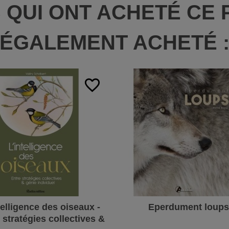
S QUI ONT ACHETÉ CE 
ÉGALEMENT ACHETÉ 
favorite_border
telligence des oiseaux -
Eperdument loups
 stratégies collectives &