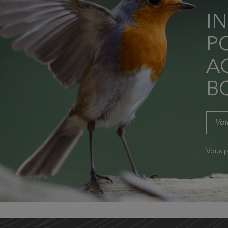
I
P
AC
B
Vous p