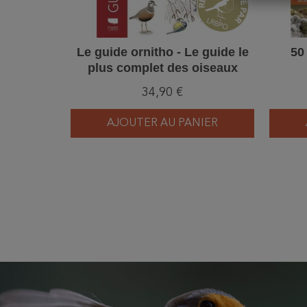
Le guide ornitho - Le guide le
50
plus complet des oiseaux
d'Europe, d'Afrique du Nord et
34,90 €
du Moyen-Orient - Edition 2023
AJOUTER AU PANIER