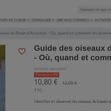



OUPS DE COEUR
S'ENGAGER
LIRE NOS CONSEILS
ACTIVITÉ
os
mandé par la LRBPO
Faire un don
Nourrir les oiseaux
Leçons d
ique
mandé par les CNB
Devenir membre
Installer un nichoir
Stages
seaux du Bassin d’Arcachon - Où, quand et comment les observ
arques
Faire un legs
Installer un abreuvoir
Formatio
Devenir bénévole
Formati
Guide des oiseaux 
favorite_border
- Où, quand et comm
EDITIONS SUD OUEST
Économisez 10%
10,80 €
12,00 €
TTC
Identifier et observer les oiseaux du bassin 