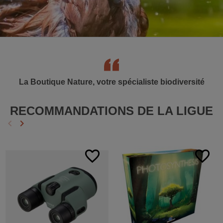
La Boutique Nature, votre spécialiste biodiversité
RECOMMANDATIONS DE LA LIGUE
keyboard_arrow_left
keyboard_arrow_right
Précédent
Suivant
favorite_border
favorite_border