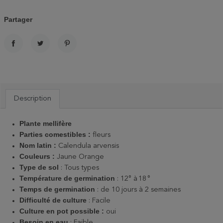
Partager
PARTAGER
TWEET
PINTEREST
Description
Plante m
ellifère
Parties comestibles : 
fleurs 
Nom latin : 
Calendula arvensis
Couleurs : 
Jaune Orange
Type de sol
: Tous types
Température de germination
: 12° à 18 °
Temps de germination
: de 10 jours à 2 semaines
Difficulté de culture
: Facile
Culture en pot possible :
oui
Besoin en eau
: Faible