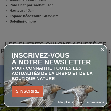
Poids net par sachet
: 1gr
Hauteur
: 40cm
Espace nécessaire
: 40x20cm
Soleil/mi-ombre
LES CLIENTS QUI ONT ACHETÉ CE
PRODUIT ONT ÉGALEMENT ACHETÉ :
INSCRIVEZ-VOUS
keyboard_arrow_left
keyboard_arrow_right
Précédent
Suivant
À NOTRE NEWSLETTER
POUR CONNAÎTRE TOUTES LES
favorite_border
favorite_border
ACTUALITÉS DE LA LRBPO ET DE LA
BOUTIQUE NATURE
S'INSCRIRE
Ne plus afficher ce message