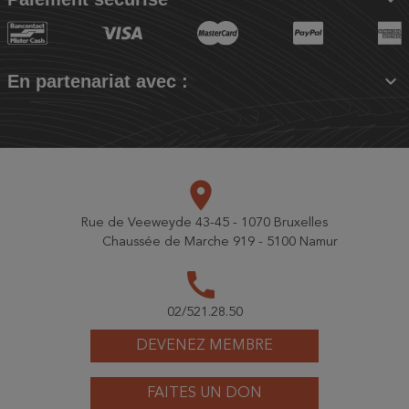

En partenariat avec :
place
Rue de Veeweyde 43-45 - 1070 Bruxelles
Chaussée de Marche 919 - 5100 Namur
call
02/521.28.50
DEVENEZ MEMBRE
FAITES UN DON