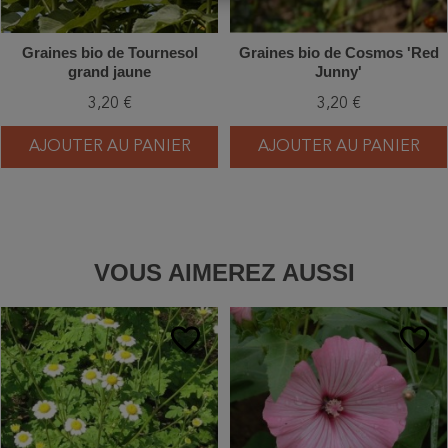
Graines bio de Tournesol
Graines bio de Cosmos 'Red
grand jaune
Junny'
3,20 €
3,20 €
AJOUTER AU PANIER
AJOUTER AU PANIER
VOUS AIMEREZ AUSSI
favorite_border
favorite_border