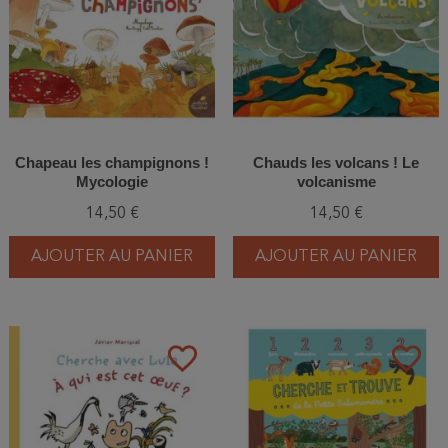
Chapeau les champignons !
Chauds les volcans ! Le
Mycologie
volcanisme
14,50 €
14,50 €
AJOUTER AU PANIER
AJOUTER AU PANIER
favorite_border
favorite_border