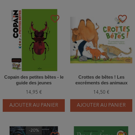
favorite_border
favorite_border
Copain des petites bêtes - le
Crottes de bêtes ! Les
guide des jeunes
excréments des animaux
entomologistes
14,95 €
14,50 €
AJOUTER AU PANIER
AJOUTER AU PANIER
-20%