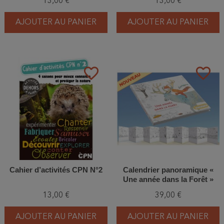
13,00 €
13,00 €
AJOUTER AU PANIER
AJOUTER AU PANIER
favorite_border
favorite_border
Cahier d’activités CPN N°2
Calendrier panoramique «
Une année dans la Forêt »
13,00 €
39,00 €
AJOUTER AU PANIER
AJOUTER AU PANIER