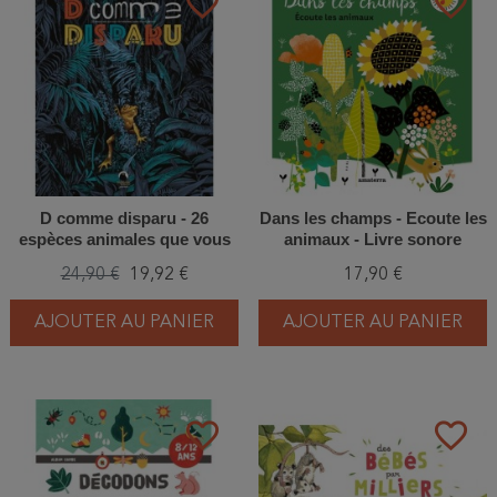
favorite_border
favorite_border
D comme disparu - 26
Dans les champs - Ecoute les
espèces animales que vous
animaux - Livre sonore
ne reverrez (sans doute)
24,90 €
19,92 €
17,90 €
jamais
AJOUTER AU PANIER
AJOUTER AU PANIER
favorite_border
favorite_border