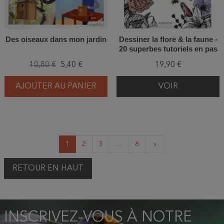
Des oiseaux dans mon jardin
Dessiner la flore & la faune -
20 superbes tutoriels en pas
à pas
10,80 €
5,40 €
19,90 €
AJOUTER AU PANIER
VOIR
Suivant
1
2
3
…
6
keyboard_arrow_right
RETOUR EN HAUT
INSCRIVEZ-VOUS À NOTRE