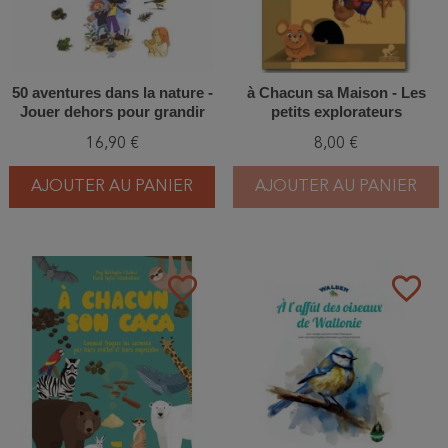
50 aventures dans la nature -
à Chacun sa Maison - Les
Jouer dehors pour grandir
petits explorateurs
dedans
16,90 €
8,00 €
AJOUTER AU PANIER
AJOUTER AU PANIER
favorite_border
favorite_border