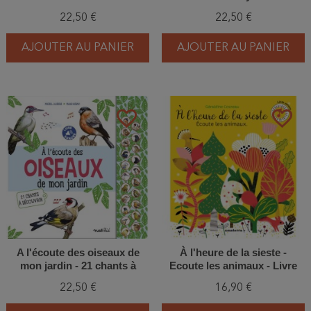
découvrir
découvrir
22,50 €
22,50 €
AJOUTER AU PANIER
AJOUTER AU PANIER
favorite_border
favorite_border
A l'écoute des oiseaux de
À l'heure de la sieste -
mon jardin - 21 chants à
Ecoute les animaux - Livre
découvrir
sonore
22,50 €
16,90 €