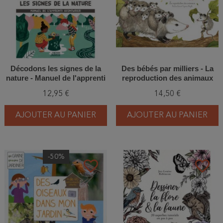
Décodons les signes de la
Des bébés par milliers - La
nature - Manuel de l'apprenti
reproduction des animaux
aventurier
12,95 €
14,50 €
AJOUTER AU PANIER
AJOUTER AU PANIER
-50%
favorite_border
favorite_border