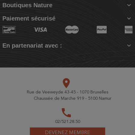

Boutiques Nature

Paiement sécurisé

En partenariat avec :
place
Rue de Veeweyde 43-45 - 1070 Bruxelles
Chaussée de Marche 919 - 5100 Namur
call
02/521.28.50
DEVENEZ MEMBRE