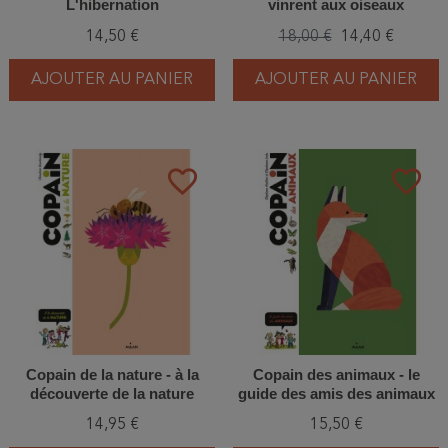
L'hibernation
vinrent aux oiseaux
14,50 €
18,00 €
14,40 €
AJOUTER AU PANIER
AJOUTER AU PANIER
favorite_border
favorite_border
Copain de la nature - à la
Copain des animaux - le
découverte de la nature
guide des amis des animaux
14,95 €
15,50 €