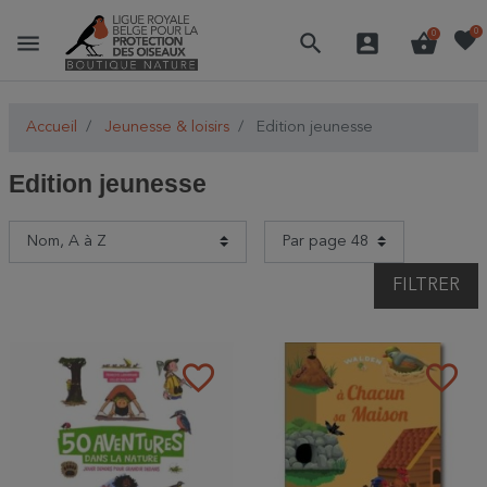
favorite
0
menu
search
account_box
shopping_basket
0
Accueil
Jeunesse & loisirs
Edition jeunesse
Edition jeunesse
FILTRER
favorite_border
favorite_border