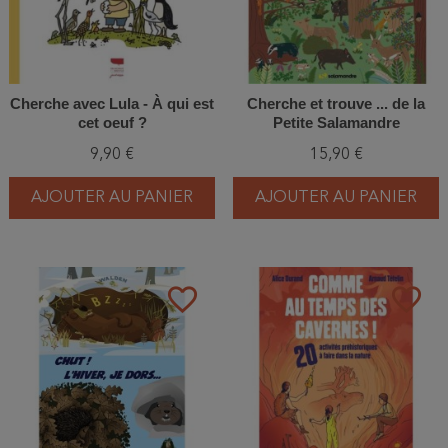
Cherche avec Lula - À qui est
Cherche et trouve ... de la
cet oeuf ?
Petite Salamandre
9,90 €
15,90 €
AJOUTER AU PANIER
AJOUTER AU PANIER
favorite_border
favorite_border