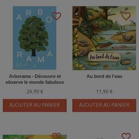
favorite_border
favorite_border
Arborama - Découvre et
Au bord de l'eau
observe le monde fabuleux
des arbres
24,90 €
11,90 €
AJOUTER AU PANIER
AJOUTER AU PANIER
favorite_border
favorite_border