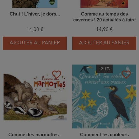
Chut ! L'hiver, je dors...
Comme au temps des
cavernes ! 20 activités à faire
dans la nature
14,00 €
14,90 €
AJOUTER AU PANIER
AJOUTER AU PANIER
-20%
favorite_border
favorite_border
Comme des marmottes -
Comment les couleurs