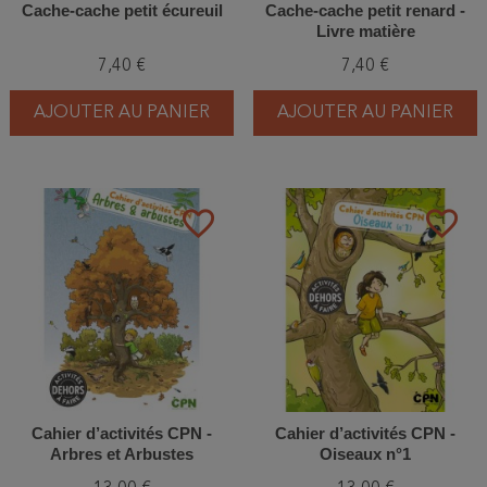
Cache-cache petit écureuil
Cache-cache petit renard -
Livre matière
7,40 €
7,40 €
AJOUTER AU PANIER
AJOUTER AU PANIER
favorite_border
favorite_border
Cahier d’activités CPN -
Cahier d’activités CPN -
Arbres et Arbustes
Oiseaux n°1