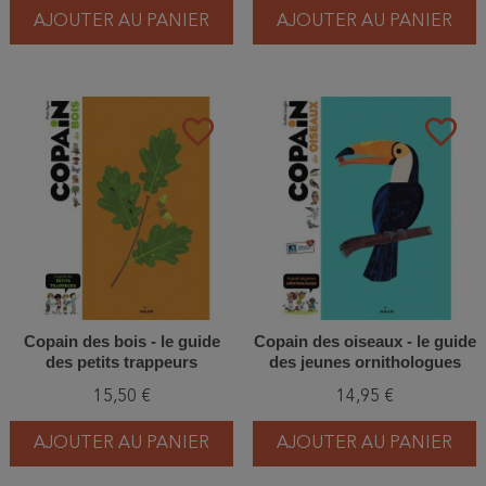
AJOUTER AU PANIER
AJOUTER AU PANIER
favorite_border
favorite_border
Copain des bois - le guide
Copain des oiseaux - le guide
des petits trappeurs
des jeunes ornithologues
15,50 €
14,95 €
AJOUTER AU PANIER
AJOUTER AU PANIER