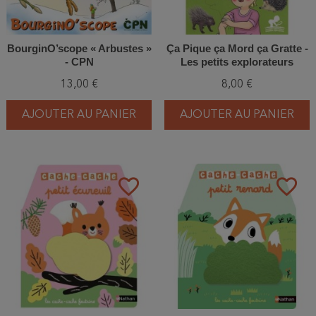
BourginO’scope « Arbustes »
Ça Pique ça Mord ça Gratte -
- CPN
Les petits explorateurs
13,00 €
8,00 €
AJOUTER AU PANIER
AJOUTER AU PANIER
favorite_border
favorite_border