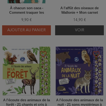
À chacun son caca -
A l'affût des oiseaux de
Comment traquer les
Wallonie + Mon carnet
animaux par leurs crottes et
d'observation
9,90 €
14,90 €
leurs empreintes
AJOUTER AU PANIER
VOIR
favorite_border
favorite_border
A l'écoute des animaux de la
A l'écoute des animaux de la
forêt - 21 chants et cris à
nuit - 21 sons mystérieux à