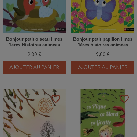
Bonjour petit oiseau ! mes
Bonjour petit papillon ! mes
1ères Histoires animées
1ères histoires animées
9,80 €
9,80 €
AJOUTER AU PANIER
AJOUTER AU PANIER
favorite_border
favorite_border