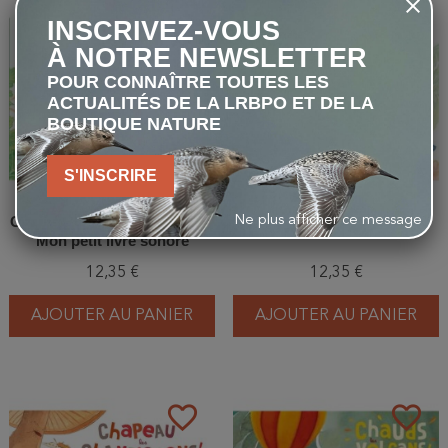
favorite_border
favorite_border
INSCRIVEZ-VOUS
À NOTRE NEWSLETTER
POUR CONNAÎTRE TOUTES LES
ACTUALITÉS DE LA LRBPO ET DE LA
BOUTIQUE NATURE
S'INSCRIRE
Chants d'oiseaux de la forêt -
Chants d'oiseaux du jardin
Ne plus afficher ce message
Mon petit livre sonore
12,35 €
12,35 €
AJOUTER AU PANIER
AJOUTER AU PANIER
favorite_border
favorite_border