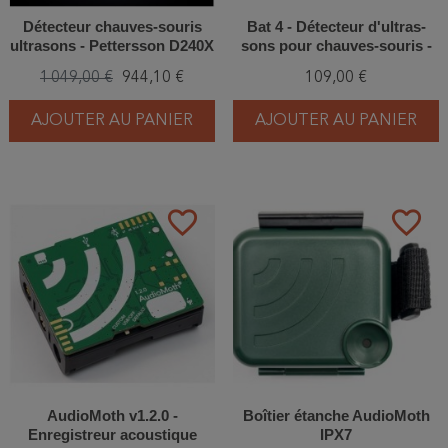
Détecteur chauves-souris
Bat 4 - Détecteur d'ultras-
ultrasons - Pettersson D240X
sons pour chauves-souris -
Bat detector Magenta
1 049,00 €
944,10 €
109,00 €
AJOUTER AU PANIER
AJOUTER AU PANIER
favorite_border
favorite_border
AudioMoth v1.2.0 -
Boîtier étanche AudioMoth
Enregistreur acoustique
IPX7