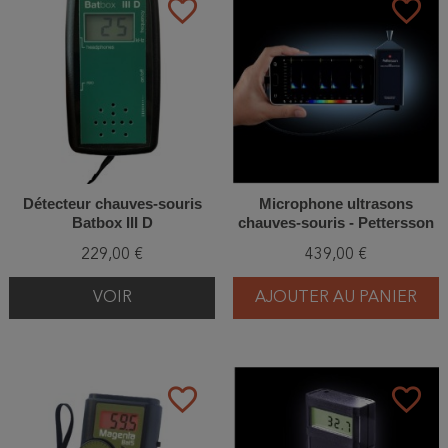
favorite_border
favorite_border
Détecteur chauves-souris
Microphone ultrasons
Batbox III D
chauves-souris - Pettersson
M500-384
229,00 €
439,00 €
VOIR
AJOUTER AU PANIER
favorite_border
favorite_border