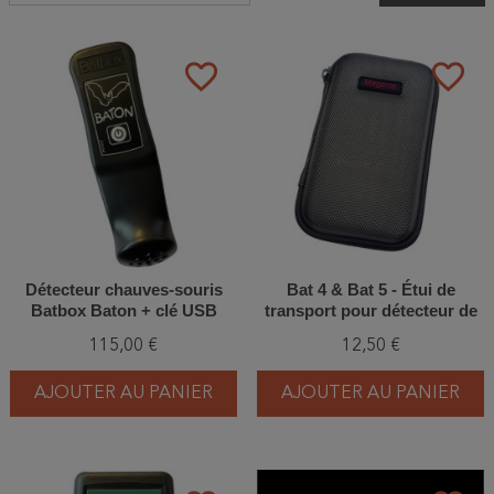
favorite_border
favorite_border
Détecteur chauves-souris
Bat 4 & Bat 5 - Étui de
Batbox Baton + clé USB
transport pour détecteur de
chauves-souris
115,00 €
12,50 €
AJOUTER AU PANIER
AJOUTER AU PANIER