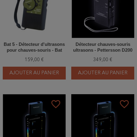
Bat 5 - Détecteur d'ultrasons
Détecteur chauves-souris
pour chauves-souris - Bat
ultrasons - Pettersson D200
detector Magenta
159,00 €
349,00 €
AJOUTER AU PANIER
AJOUTER AU PANIER
favorite_border
favorite_border