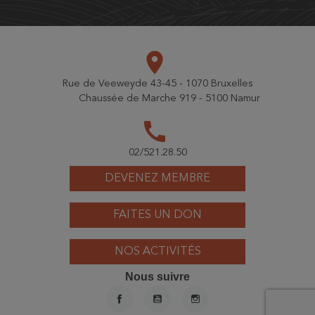
place
Rue de Veeweyde 43-45 - 1070 Bruxelles
Chaussée de Marche 919 - 5100 Namur
call
02/521.28.50
DEVENEZ MEMBRE
FAITES UN DON
NOS ACTIVITÉS
Nous suivre
FACEBOOK
YOUTUBE
INSTAGRAM