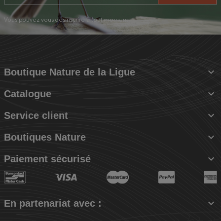
Vous pouvez vous désinscrire à tout moment.

Boutique Nature de la Ligue

Catalogue

Service client

Boutiques Nature

Paiement sécurisé

En partenariat avec :