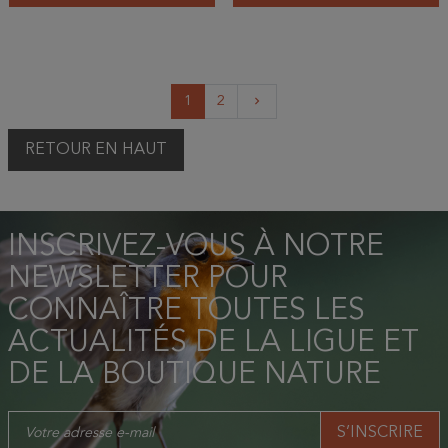
Suivant
1
2
keyboard_arrow_right
RETOUR EN HAUT
INSCRIVEZ-VOUS À NOTRE
NEWSLETTER POUR
CONNAÎTRE TOUTES LES
ACTUALITÉS DE LA LIGUE ET
DE LA BOUTIQUE NATURE