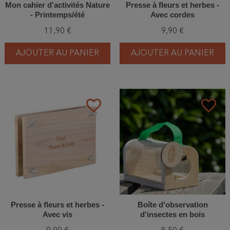
Mon cahier d'activités Nature
Presse à fleurs et herbes -
- Printemps/été
Avec cordes
11,90 €
9,90 €
AJOUTER AU PANIER
AJOUTER AU PANIER
favorite_border
favorite_border
Presse à fleurs et herbes -
Boîte d'observation
Avec vis
d'insectes en bois