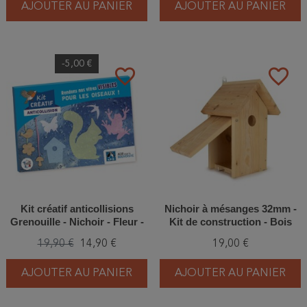
AJOUTER AU PANIER
AJOUTER AU PANIER
-5,00 €
favorite_border
favorite_border
Kit créatif anticollisions
Nichoir à mésanges 32mm -
Grenouille - Nichoir - Fleur -
Kit de construction - Bois
Ecureuil
19,90 €
14,90 €
19,00 €
AJOUTER AU PANIER
AJOUTER AU PANIER