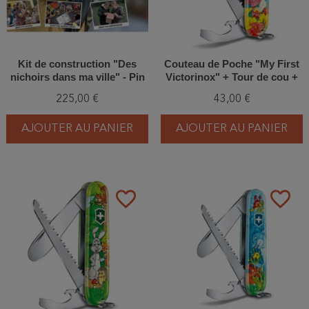
Kit de construction "Des
Couteau de Poche "My First
nichoirs dans ma ville" - Pin
Victorinox" + Tour de cou +
Douglas
Livre de coloriage - Animaux
225,00 €
43,00 €
exotiques
AJOUTER AU PANIER
AJOUTER AU PANIER
favorite_border
favorite_border