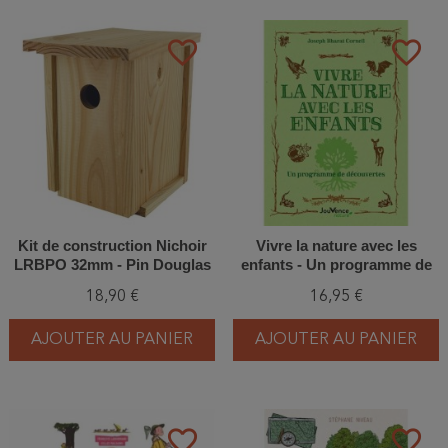
favorite_border
favorite_border
Kit de construction Nichoir
Vivre la nature avec les
LRBPO 32mm - Pin Douglas
enfants - Un programme de
découvertes
18,90 €
16,95 €
AJOUTER AU PANIER
AJOUTER AU PANIER
favorite_border
favorite_border