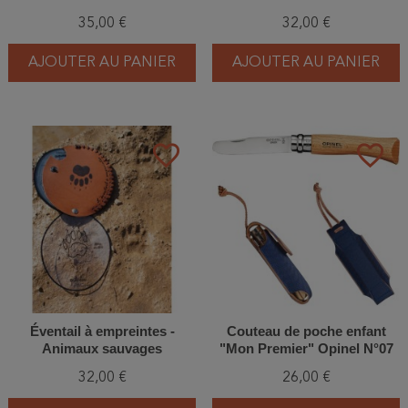
35,00 €
32,00 €
AJOUTER AU PANIER
AJOUTER AU PANIER
favorite_border
favorite_border
Éventail à empreintes -
Couteau de poche enfant
Animaux sauvages
"Mon Premier" Opinel N°07
32,00 €
26,00 €