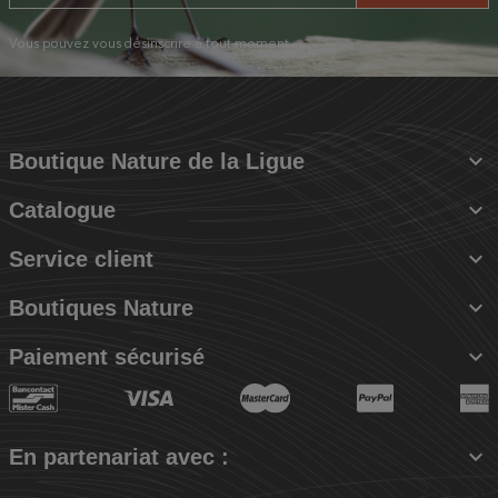
Vous pouvez vous désinscrire à tout moment.

Boutique Nature de la Ligue

Catalogue

Service client

Boutiques Nature

Paiement sécurisé

En partenariat avec :