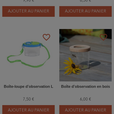
9,90 €
8,50 €
AJOUTER AU PANIER
AJOUTER AU PANIER
favorite_border
favorite_border
Boîte-loupe d’observation L
Boîte d’observation en bois
7,50 €
6,00 €
AJOUTER AU PANIER
AJOUTER AU PANIER