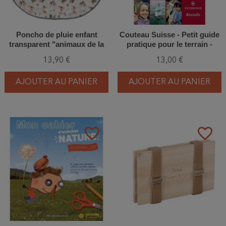
Poncho de pluie enfant
Couteau Suisse - Petit guide
transparent "animaux de la
pratique pour le terrain -
forêt"
Victorinox
13,90 €
13,00 €
AJOUTER AU PANIER
AJOUTER AU PANIER
favorite_border
favorite_border