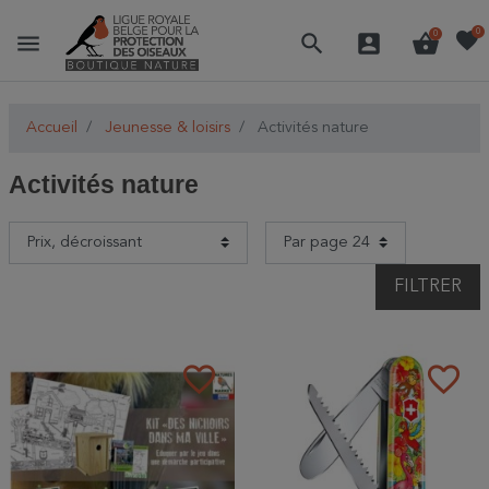
favorite
0
menu
search
account_box
shopping_basket
0
Accueil
Jeunesse & loisirs
Activités nature
Activités nature
FILTRER
favorite_border
favorite_border