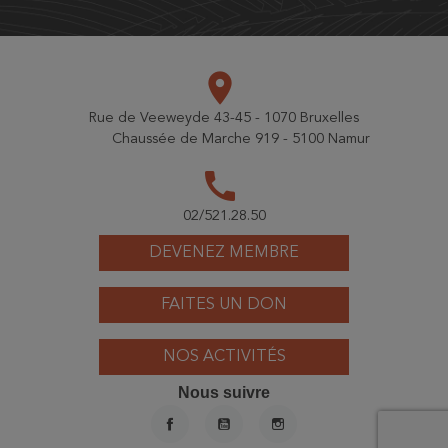
place
Rue de Veeweyde 43-45 - 1070 Bruxelles
Chaussée de Marche 919 - 5100 Namur
call
02/521.28.50
DEVENEZ MEMBRE
FAITES UN DON
NOS ACTIVITÉS
Nous suivre
FACEBOOK
YOUTUBE
INSTAGRAM