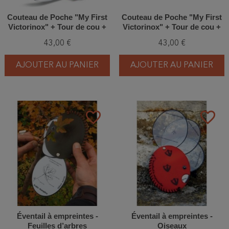
Couteau de Poche "My First
Couteau de Poche "My First
Victorinox" + Tour de cou +
Victorinox" + Tour de cou +
Livre de coloriage - Lapin
Livre de coloriage - Dauphins
43,00 €
43,00 €
AJOUTER AU PANIER
AJOUTER AU PANIER
favorite_border
favorite_border
Éventail à empreintes -
Éventail à empreintes -
Feuilles d’arbres
Oiseaux