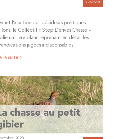
Chasse
vant l’inaction des décideurs politiques
llons, le Collectif « Stop Dérives Chasse »
blie un Livre blanc reprenant en détail les
vendications jugées indispensables.
e la suite >
La chasse au petit
gibier
 octobre 2020