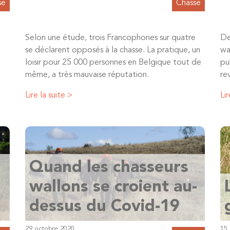
se
Chasse
Selon une étude, trois Francophones sur quatre
De
se déclarent opposés à la chasse. La pratique, un
wa
loisir pour 25 000 personnes en Belgique tout de
pu
même, a très mauvaise réputation.
re
Lire la suite >
Lir
Quand les chasseurs
wallons se croient au-
dessus du Covid-19
29 octobre 2020
15