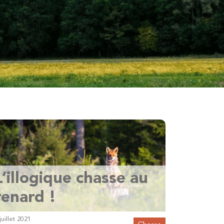
L’illogique chasse au
renard !
juillet 2021