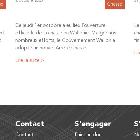
2 octobre 2020
31 
se
Chasse
Ce jeudi 1er octobre a eu lieu l’ouverture
Le
nt.
officielle de la chasse en Wallonie. Malgré nos
ch
t
nombreux efforts, le Gouvernement Wallon a
fi
adopté un nouvel Arrêté Chasse.
Lir
Lire la suite >
Contact
S'engager
S
Contact
Faire un don
Ne