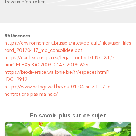
travaux d’entretien.
Références
https://environnement.brussels/sites/default/files/user_files
/ord_20120417_mb_consolidee.pdf
https://eur-lex.europa.eu/legal-content/EN/TXT/?
uri=CELEX%3A02009L0147-20190626
https://biodiversite.wallonie.be/fr/especes.html?
IDC=2912
https://www.natagriwal.be/du-01-04-au-31-07-je-
nentretiens-pas-ma-haie/
En savoir plus sur ce sujet