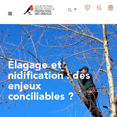
Élagage et
nidification : des
enjeux
conciliables ?