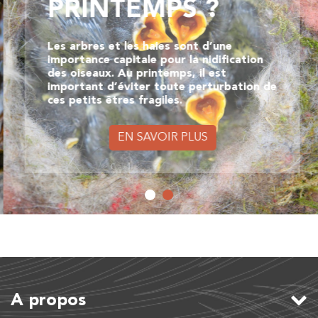
PRINTEMPS ?
Les arbres et les haies sont d’une
importance capitale pour la nidification
des oiseaux. Au printemps, il est
important d’éviter toute perturbation de
ces petits êtres fragiles.
EN SAVOIR PLUS
A propos