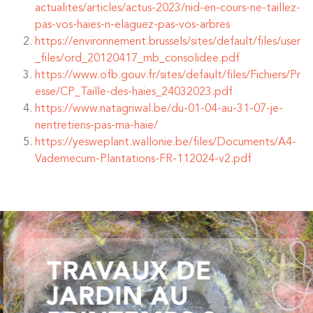
actualites/articles/actus-2023/nid-en-cours-ne-taillez-
pas-vos-haies-n-elaguez-pas-vos-arbres
https://environnement.brussels/sites/default/files/user
_files/ord_20120417_mb_consolidee.pdf
https://www.ofb.gouv.fr/sites/default/files/Fichiers/Pr
esse/CP_Taille-des-haies_24032023.pdf
https://www.natagriwal.be/du-01-04-au-31-07-je-
nentretiens-pas-ma-haie/
https://yesweplant.wallonie.be/files/Documents/A4-
Vademecum-Plantations-FR-112024-v2.pdf
TRAVAUX DE
JARDIN AU