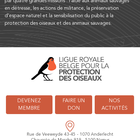
par quatre grandes missions : l’aide aux animaux sauvages
en détresse, les actions de militance, la préservation
d’espace naturel et la sensibilisation du public à la
protection des oiseaux et des animaux sauvages.
DEVENEZ
FAIRE UN
NOS
MEMBRE
DON
ACTIVITÉS
Rue de Veeweyde 43-45 - 1070 Anderlecht
Chaussée de Marche 919 - 5100 Namur