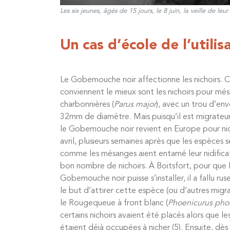
Les six jeunes, âgés de 15 jours, le 8 juin, la veille de leur
Un cas d’école de l’utili
Le Gobemouche noir affectionne les nichoirs. Ce
conviennent le mieux sont les nichoirs pour mé
charbonnières (
Parus major
), avec un trou d’env
32mm de diamètre. Mais puisqu’il est migrateur
le Gobemouche noir revient en Europe pour nich
avril, plusieurs semaines après que les espèces 
comme les mésanges aient entamé leur nidifica
bon nombre de nichoirs. À Boitsfort, pour que 
Gobemouche noir puisse s’installer, il a fallu ru
le but d’attirer cette espèce (ou d’autres migr
le Rougequeue à front blanc (
Phoenicurus pho
certains nichoirs avaient été placés alors que l
étaient déjà occupées à nicher (5). Ensuite, dès