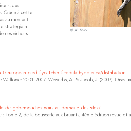
rons, des
s. Grâce à cette
ibles au moment
te stratégie a
© JP Thiry
de ces nichoirs
eet/european-pied-flycatcher-ficedula-hypoleuca/distribution
de Wallonie: 2001-2007. Weiserbs, A., & Jacob, J. (2007). Oiseaux
le-de-gobemouches-noirs-au-domaine-des-silex/
pe : Tome 2, de la bouscarle aux bruants, 4ème édition revue e