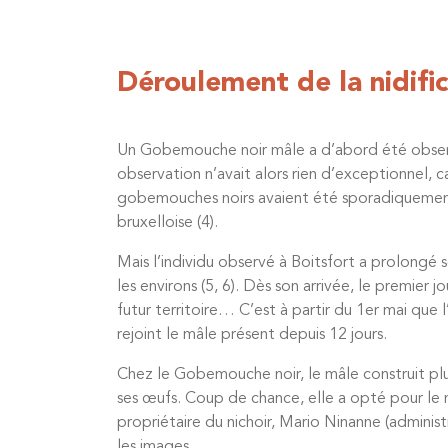
Déroulement de la nidifi
Un Gobemouche noir mâle a d’abord été observé
observation n’avait alors rien d’exceptionnel, c
gobemouches noirs avaient été sporadiquement o
bruxelloise (4).
Mais l’individu observé à Boitsfort a prolongé 
les environs (5, 6). Dès son arrivée, le premier
futur territoire… C’est à partir du 1er mai que l
rejoint le mâle présent depuis 12 jours.
Chez le Gobemouche noir, le mâle construit plusi
ses œufs. Coup de chance, elle a opté pour le n
propriétaire du nichoir, Mario Ninanne (adminis
les images.