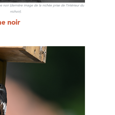
oir (dernière image de la nichée prise de l’intérieur du
nichoir).
he noir