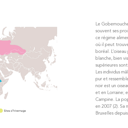
Le Gobemouche n
souvent ses pro
ce régime aliment
où il peut trouv
boréal. L’oiseau
blanche, bien vis
supérieures sont
Les individus mâ
pur et ressemb
noir est un oise
et en Lorraine; 
Campine. La pop
en 2007 (2). Sa 
Bruxelles depuis 