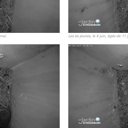
 mai.
Les six jeunes, le 4 juin, âgés de 11 