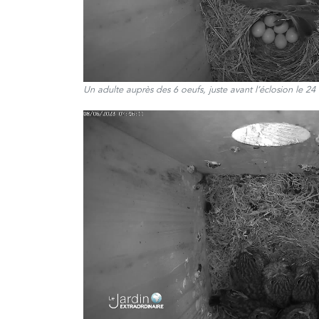
Un adulte auprès des 6 oeufs, juste avant l’éclosion le 24