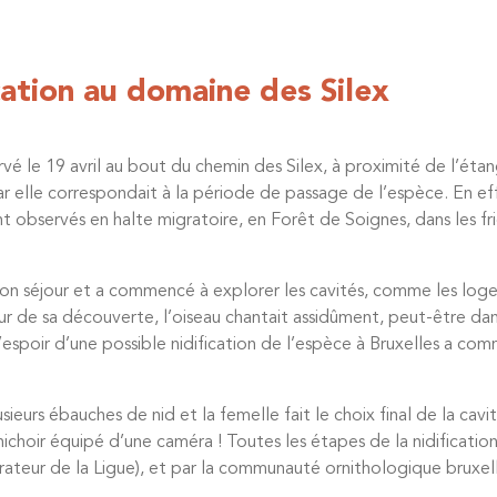
cation au domaine des Silex
 le 19 avril au bout du chemin des Silex, à proximité de l’étan
ar elle correspondait à la période de passage de l’espèce. En effe
bservés en halte migratoire, en Forêt de Soignes, dans les fric
son séjour et a commencé à explorer les cavités, comme les loge
 jour de sa découverte, l’oiseau chantait assidûment, peut-être da
’espoir d’une possible nidification de l’espèce à Bruxelles a comm
eurs ébauches de nid et la femelle fait le choix final de la cavit
ichoir équipé d’une caméra ! Toutes les étapes de la nidification
trateur de la Ligue), et par la communauté ornithologique bruxel