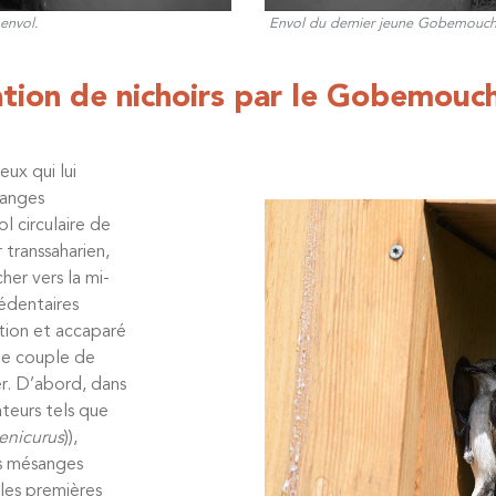
 envol.
Envol du dernier jeune Gobemouche n
sation de nichoirs par le Gobemouc
ux qui lui
sanges
ol circulaire de
 transsaharien,
er vers la mi-
sédentaires
tion et accaparé
le couple de
ser. D’abord, dans
ateurs tels que
enicurus
)),
es mésanges
 les premières