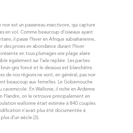
oir est un passereau insectivore, qui capture
ies en vol. Comme beaucoup d’oiseaux ayant
aire, il passe l’hiver en Afrique subsaharienne,
er des proies en abondance durant l’hiver
 présente en tous plumages une plage alaire
ible également sur l’aile repliée. Les parties
 brun-gris foncé et le dessous est blanchâtre.
les de nos régions ne sont, en général, pas noir
lent beaucoup aux femelles. Le Gobemouche
au cavernicole. En Wallonie, il niche en Ardenne
en Flandre, on le retrouve principalement en
ulation wallonne était estimée à 840 couples
nidification n’avait plus été documentée à
plus d’un siècle (3).