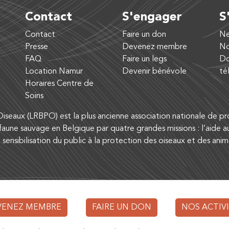
Contact
S'engager
S
Contact
Faire un don
Ne
Presse
Devenez membre
No
FAQ
Faire un legs
Do
Location Namur
Devenir bénévole
té
Horaires Centre de
Soins
iseaux (LRBPO) est la plus ancienne association nationale de pro
aune sauvage en Belgique par quatre grandes missions : l’aide a
a sensibilisation du public à la protection des oiseaux et des ani
VENEZ MEMBRE
FAIRE UN DON
NOS ACTIV