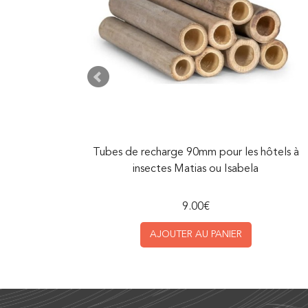
Tubes de recharge 90mm pour les hôtels à
 FatalTrap
insectes Matias ou Isabela
9.00
€
R
AJOUTER AU PANIER