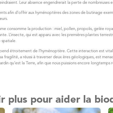
éteindraient. Leur absence engendrerait la perte de nombreuses 
nts afin d’offrir aux hyménoptères des zones de butinage exem
eurs.
homme consomme la production : miel, pollen, propolis, gelée roya
tante. L’insecte, qui est apparu avec les premières plantes terre
 spatiale.
end étroitement de l’hyménoptère. Cette interaction est vitale
é sa fragilité, a réussi à traverser deux ères géologiques, est 
ardin qu’est la Terre, afin que nous puissions encore longtemps réc
r plus pour aider la bio