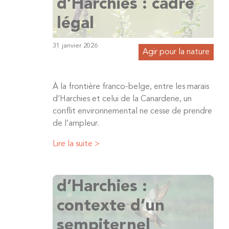
d’Harchies : cadre
légal
31 janvier 2026
Agir pour la nature
À la frontière franco-belge, entre les marais
d’Harchies et celui de la Canarderie, un
conflit environnemental ne cesse de prendre
de l’ampleur.
Lire la suite >
Chasse aux Marais
d’Harchies :
contexte d’un
sempiternel