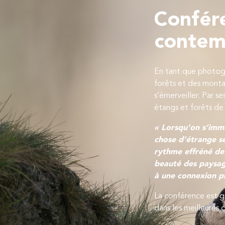
Confér
contemp
En tant que photogr
forêts et des montag
s’émerveiller. Par s
étangs et forêts de
« Lorsqu’on s’imme
chose d’étrange se
rythme effréné de 
beauté des paysage
à une connexion p
La conférence est gr
dans les meilleures 