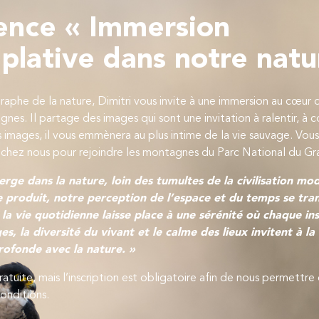
ence « Immersion
lative dans notre natu
aphe de la nature, Dimitri vous invite à une immersion au cœur d
nes. Il partage des images qui sont une invitation à ralentir, à 
es images, il vous emmènera au plus intime de la vie sauvage. Vo
 chez nous pour rejoindre les montagnes du Parc National du Gr
rge dans la nature, loin des tumultes de la civilisation mo
 produit, notre perception de l’espace et du temps se tra
la vie quotidienne laisse place à une sérénité où chaque ins
s, la diversité du vivant et le calme des lieux invitent à l
rofonde avec la nature. »
atuite, mais l’inscription est obligatoire afin de nous permettre 
conditions.