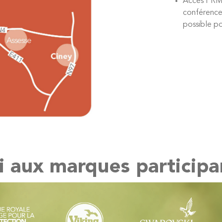
Accès PRM :
conférence 
possible po
 aux marques participa