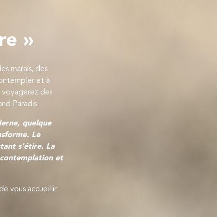
re »
es marais, des
contempler et à
us voyagerez des
and Paradis.
derne, quelque
nsforme. Le
tant s’étire. La
a contemplation et
de vous accueillir