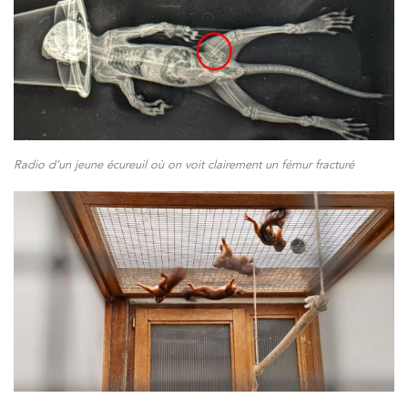
Radio d’un jeune écureuil où on voit clairement un fémur fracturé