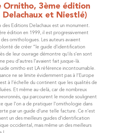
 Ornitho, 3ème édition
s Delachaux et Niestlé)
o des Editions Delachaux est un monument.
re édition en 1999, il est progressivement
 des ornithologues. Les auteurs avaient
volonté de créer “le guide d’identification
cès de leur ouvrage démontre qu’ils s’en sont
peu d’autres l’avaient fait jusque-là.
Guide ornitho est LA référence incontournable.
sance ne se limite évidemment pas à l’Europe
est à l’échelle du continent que les qualités de
aluées. Et même au-delà, car de nombreux
hevronnés, qui parcourent le monde soulignent
e que l’on a de pratiquer l’ornithologie dans
rte par un guide d’une telle facture. Ce n’est
nt un des meilleurs guides d’identification
tique occidental, mais même un des meilleurs
e !