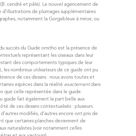
s” (B. cendré et pâle). Le nouvel agencement de
e d’illustrations de plumages supplémentaires
graphes, notamment la Gorgebleue à miroir, ou
du succès du Guide ornitho est la présence de
ontextuels représentant les oiseaux dans leur
festant des comportements typiques de leur
, les nombreux utilisateurs de ce guide ont pu
tinence de ces dessins : nous avons toutes et
taines espèces dans la réalité
exactement
dans
n que celle représentée dans le guide.
u guide fait également la part belle aux
té de ces dessins contextualisés : plusieurs
 d’autres modifiés, d’autres encore ont pris de
int que certaines planches deviennent de
aux naturalistes (voir notamment celles
étras et aux vautours).