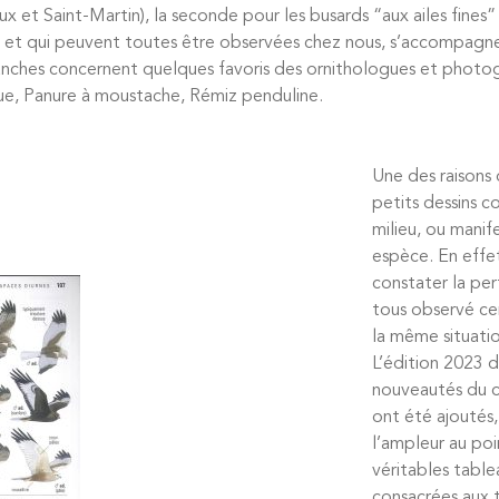
aux et Saint-Martin), la seconde pour les busards “aux ailes fine
ier, et qui peuvent toutes être observées chez nous, s’accompagn
lanches concernent quelques favoris des ornithologues et photo
ue, Panure à moustache, Rémiz penduline.
Une des raisons 
petits dessins c
milieu, ou mani
espèce. En effet
constater la per
tous observé cer
la même situatio
L’édition 2023 d
nouveautés du cô
ont été ajoutés,
l’ampleur au po
véritables table
consacrées aux t