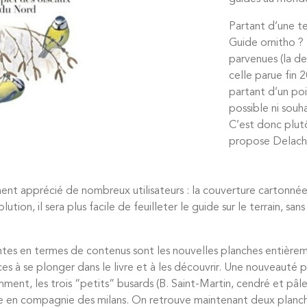
Partant d’une te
Guide ornitho ? 
parvenues (la de
celle parue fin 
partant d’un poi
possible ni souh
C’est donc plut
propose Delach
t apprécié de nombreux utilisateurs : la couverture cartonnée r
ion, il sera plus facile de feuilleter le guide sur le terrain, san
ppantes en termes de contenus sont les nouvelles planches entièr
rices à se plonger dans le livre et à les découvrir. Une nouveauté
ent, les trois “petits” busards (B. Saint-Martin, cendré et pâle
nte en compagnie des milans. On retrouve maintenant deux planch