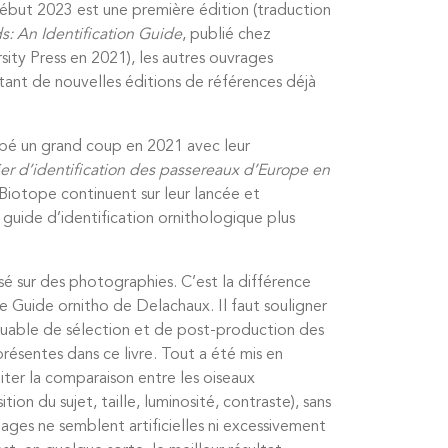
ébut 2023 est une première édition (traduction
s: An Identification Guide
, publié chez
sity Press en 2021), les autres ouvrages
tant de nouvelles éditions de références déjà
ppé un grand coup en 2021 avec leur
er d’identification des passereaux d’Europe en
s Biotope continuent sur leur lancée et
 guide d’identification ornithologique plus
é sur des photographies. C’est la différence
le Guide ornitho de Delachaux. Il faut souligner
rquable de sélection et de post-production des
ésentes dans ce livre. Tout a été mis en
iter la comparaison entre les oiseaux
tion du sujet, taille, luminosité, contraste), sans
mages ne semblent artificielles ni excessivement