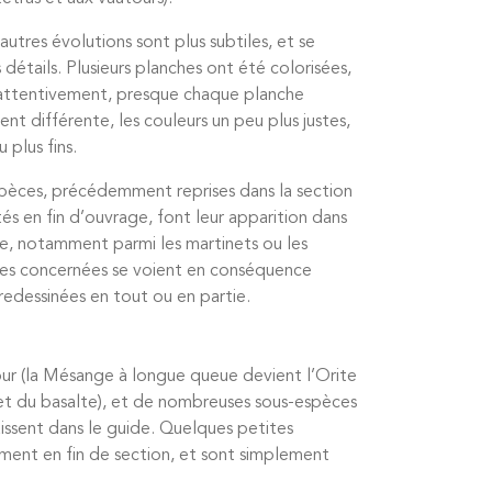
tres évolutions sont plus subtiles, et se
 détails. Plusieurs planches ont été colorisées,
 attentivement, presque chaque planche
t différente, les couleurs un peu plus justes,
u plus fins.
pèces, précédemment reprises dans la section
és en fin d’ouvrage, font leur apparition dans
de, notamment parmi les martinets ou les
ges concernées se voient en conséquence
redessinées en tout ou en partie.
our (la Mésange à longue queue devient l’Orite
et du basalte), et de nombreuses sous-espèces
aissent dans le guide. Quelques petites
ément en fin de section, et sont simplement