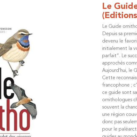
Le Guide
(Edition
Le Guide ornith
Depuis sa premiè
devenu le favori
initialement la 
parfait”. Le suc
approchés comme 
Aujourd’hui, le 
Cette reconnais
francophone ; c’
ce guide sont s
ornithologues c
souvent la chanc
une région couve
donc pas seuleme
pour le paléarc
guides au mond