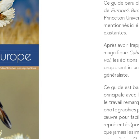
Ce guide paru d
de
Europe’s Bird
Princeton Univer
mentionnés ici é
existantes.
Après avoir fra
magnifique
Cahi
vol
, les édition
proposent ici un
généraliste.
Ce guide est bas
principale avec 
le travail rema
photographies pr
œuvre pour facil
représentés (posi
que jamais les i