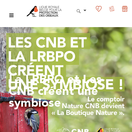
La LRBPO et Les
CNB créent une
symbiose