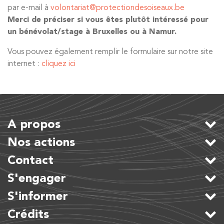
par e-mail à
volontariat@protectiondesoiseaux.be
Merci de préciser si vous êtes plutôt intéressé pour
un bénévolat/stage à Bruxelles ou à Namur.
Vous pouvez également remplir le formulaire sur notre site
internet :
cliquez ici
A propos
Nos actions
Contact
S'engager
S'informer
Crédits