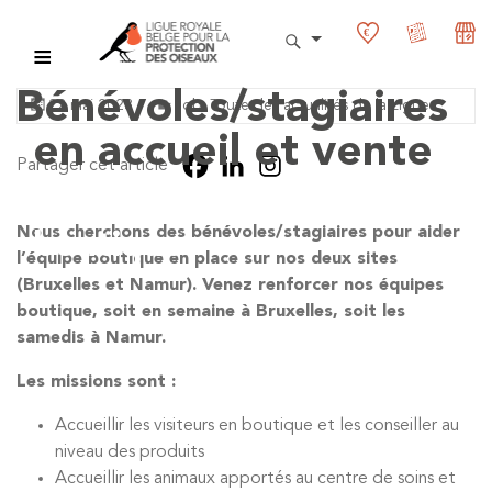
Bénévoles/stagiaires
22 mai 2023
Job
,
Toutes les actualités de la Ligue
en accueil et vente
Partager cet article
pour aider l’équipe
Nous cherchons des bénévoles/stagiaires pour aider
boutique
l’équipe boutique en place sur nos deux sites
(Bruxelles et Namur).
Venez renforcer nos équipes
boutique, soit en semaine à Bruxelles, soit les
samedis à Namur.
Les missions sont :
Accueillir les visiteurs en boutique et les conseiller au
niveau des produits
Accueillir les animaux apportés au centre de soins et