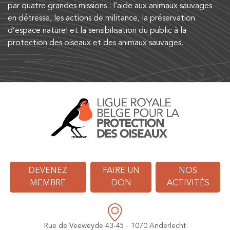
par quatre grandes missions : l’aide aux animaux sauvages
en détresse, les actions de militance, la préservation
d’espace naturel et la sensibilisation du public à la
protection des oiseaux et des animaux sauvages.
DEVENEZ
FAIRE UN
NOS
MEMBRE
DON
ACTIVITÉS
Rue de Veeweyde 43-45 - 1070 Anderlecht