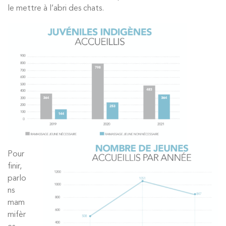
le mettre à l’abri des chats.
Pour
finir,
parlo
ns
mam
mifèr