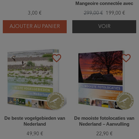
Mangeoire connectée avec
caméra IA 2K et alimentation
3,00 €
299,00 €
199,00 €
solaire
AJOUTER AU PANIER
VOIR
favorite_border
favorite_border
De beste vogelgebieden van
De mooiste fotolocaties van
Nederland
Nederland – Aanvulling
49,90 €
22,90 €