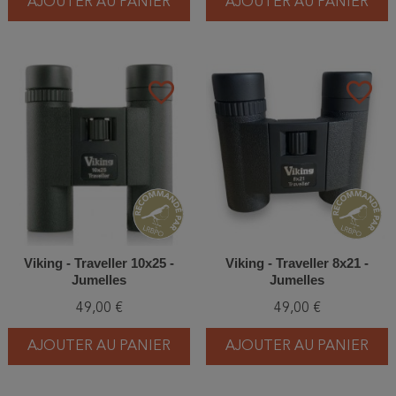
AJOUTER AU PANIER
AJOUTER AU PANIER
favorite_border
favorite_border
Viking - Traveller 10x25 -
Viking - Traveller 8x21 -
Jumelles
Jumelles
49,00 €
49,00 €
AJOUTER AU PANIER
AJOUTER AU PANIER