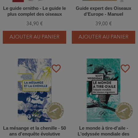
Le guide ornitho - Le guide le
Guide expert des Oiseaux
plus complet des oiseaux
d'Europe - Manuel
d'Europe, d'Afrique du Nord
d'Identification
34,90 €
39,00 €
et du Moyen-Orient - Edition
Photographique
2023
AJOUTER AU PANIER
AJOUTER AU PANIER
favorite_border
favorite_border
La mésange et la chenille - 50
Le monde à tire-d'aile -
ans d'enquête évolutive
L'odyssée mondiale des