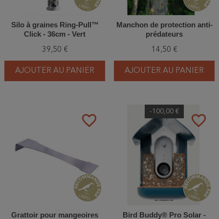
Silo à graines Ring-Pull™
Manchon de protection anti-
Click - 36cm - Vert
prédateurs
39,50 €
14,50 €
AJOUTER AU PANIER
AJOUTER AU PANIER
-100,00 €
favorite_border
favorite_border
Grattoir pour mangeoires
Bird Buddy® Pro Solar -