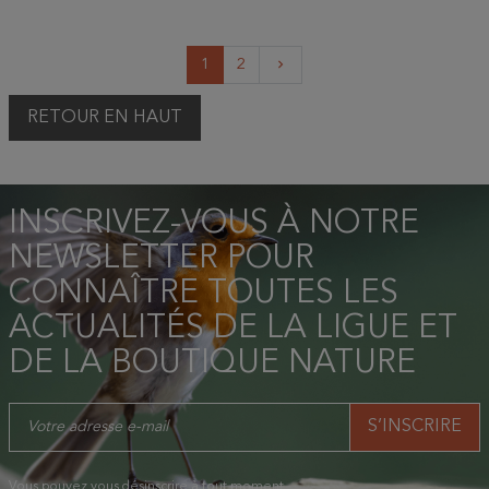
Suivant
1
2
keyboard_arrow_right
RETOUR EN HAUT
INSCRIVEZ-VOUS À NOTRE
NEWSLETTER POUR
CONNAÎTRE TOUTES LES
ACTUALITÉS DE LA LIGUE ET
DE LA BOUTIQUE NATURE
Vous pouvez vous désinscrire à tout moment.