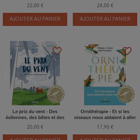
oiseaux migrateurs
22,00 €
24,00 €
AJOUTER AU PANIER
AJOUTER AU PANIER
favorite_border
favorite_border
Le prix du vent - Des
Ornithérapie - Et si les
éoliennes, des bêtes et des
oiseaux nous aidaient à aller
hommes (BD)
mieux ?
20,00 €
17,90 €