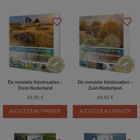
favorite_border
favorite_border
De mooiste fotolocaties -
De mooiste fotolocaties -
Oost-Nederland
Zuid-Nederland
49,90 €
49,90 €
AJOUTER AU PANIER
AJOUTER AU PANIER