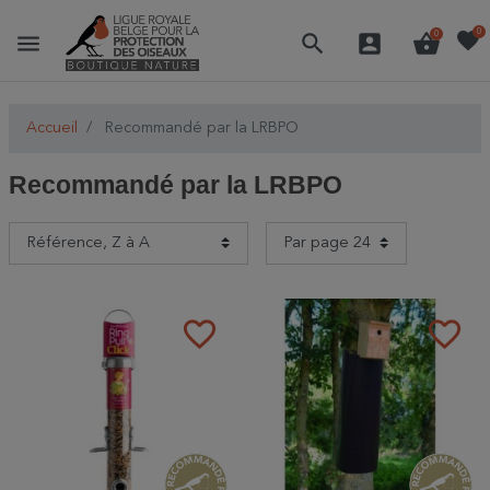
favorite
0
menu
search
account_box
shopping_basket
0
Accueil
Recommandé par la LRBPO
Recommandé par la LRBPO
favorite_border
favorite_border