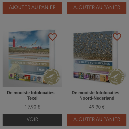
AJOUTER AU PANIER
AJOUTER AU PANIER
favorite_border
favorite_border
De mooiste fotolocaties –
De mooiste fotolocaties -
Texel
Noord-Nederland
19,90 €
49,90 €
VOIR
AJOUTER AU PANIER