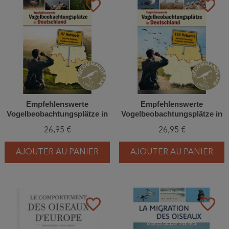
favorite_border
favorite_border
Empfehlenswerte
Empfehlenswerte
Vogelbeobachtungsplätze in
Vogelbeobachtungsplätze in
Deutschland - 87 Hotspots
Deutschland - 104 Hotspots
26,95 €
26,95 €
zwischen Duisburg, Dresden
zwischen Flensburg,
und München
Osnabrück und Cottbus
AJOUTER AU PANIER
AJOUTER AU PANIER
favorite_border
favorite_border