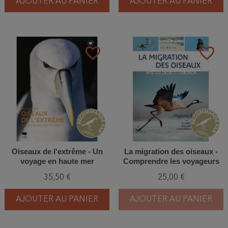
AJOUTER AU PANIER
AJOUTER AU PANIER
favorite_border
favorite_border
Oiseaux de l'extrême - Un
La migration des oiseaux -
voyage en haute mer
Comprendre les voyageurs
du ciel
35,50 €
25,00 €
AJOUTER AU PANIER
AJOUTER AU PANIER