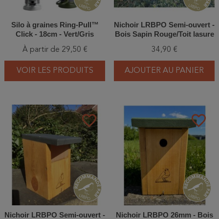
Silo à graines Ring-Pull™
Nichoir LRBPO Semi-ouvert -
Click - 18cm - Vert/Gris
Bois Sapin Rouge/Toit lasure
naturelle vert
À partir de 29,50 €
34,90 €
VOIR LES PRODUITS
AJOUTER AU PANIER
favorite_border
favorite_border
Nichoir LRBPO Semi-ouvert -
Nichoir LRBPO 26mm - Bois