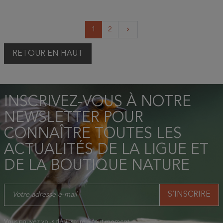
Suivant
1
2
keyboard_arrow_right
RETOUR EN HAUT
INSCRIVEZ-VOUS À NOTRE
NEWSLETTER POUR
CONNAÎTRE TOUTES LES
ACTUALITÉS DE LA LIGUE ET
DE LA BOUTIQUE NATURE
Vous pouvez vous désinscrire à tout moment.