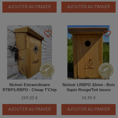
AJOUTER AU PANIER
AJOUTER AU PANIER
favorite_border
favorite_border
Nichoir Extraordinaire
Nichoir LRBPO 32mm - Bois
RTBF/LRBPO - Cheap T'Chip
Sapin Rouge/Toit lasure
- Bois
naturelle clair
249,00 €
34,90 €
AJOUTER AU PANIER
AJOUTER AU PANIER