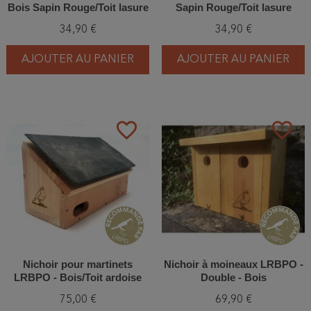
Bois Sapin Rouge/Toit lasure
Sapin Rouge/Toit lasure
naturelle grise
naturelle verte
34,90 €
34,90 €
AJOUTER AU PANIER
AJOUTER AU PANIER
favorite_border
favorite_border
Nichoir pour martinets
Nichoir à moineaux LRBPO -
LRBPO - Bois/Toit ardoise
Double - Bois
75,00 €
69,90 €