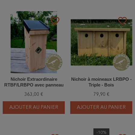
favorite_border
favorite_border
Nichoir Extraordinaire
Nichoir à moineaux LRBPO -
RTBF/LRBPO avec panneau
Triple - Bois
solaire intégré - Cheap
363,00 €
79,90 €
T'Chip - Bois
AJOUTER AU PANIER
AJOUTER AU PANIER
-10%