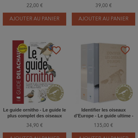
d'Identification
22,00 €
39,00 €
Photographique
AJOUTER AU PANIER
AJOUTER AU PANIER
favorite_border
favorite_border
Le guide ornitho - Le guide le
Identifier les oiseaux
plus complet des oiseaux
d'Europe - Le guide ultime -
d'Europe, d'Afrique du Nord
Coffret 2 volumes
34,90 €
135,00 €
et du Moyen-Orient - Edition
2023