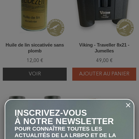
Huile de lin siccativée sans
Viking - Traveller 8x21 -
plomb
Jumelles
12,00 €
49,00 €
VOIR
AJOUTER AU PANIER
favorite_border
favorite_border
INSCRIVEZ-VOUS
À NOTRE NEWSLETTER
POUR CONNAÎTRE TOUTES LES
ACTUALITÉS DE LA LRBPO ET DE LA