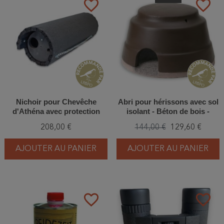
favorite_border
favorite_border
Nichoir pour Chevêche
Abri pour hérissons avec sol
d'Athéna avec protection
isolant - Béton de bois -
anti-carnassier et aération -
Schwegler (390/4)
208,00 €
144,00 €
129,60 €
Béton de bois - Schwegler
(N°20B - 247/1)
AJOUTER AU PANIER
AJOUTER AU PANIER
favorite_border
favorite_border