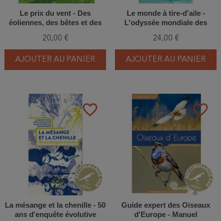
Le prix du vent - Des
Le monde à tire-d'aile -
éoliennes, des bêtes et des
L'odyssée mondiale des
hommes (BD)
oiseaux migrateurs
20,00 €
24,00 €
AJOUTER AU PANIER
AJOUTER AU PANIER
favorite_border
favorite_border
La mésange et la chenille - 50
Guide expert des Oiseaux
ans d'enquête évolutive
d'Europe - Manuel