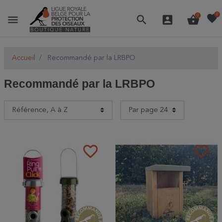
favorite
0
menu
search
account_box
shopping_basket
0
Accueil
Recommandé par la LRBPO
Recommandé par la LRBPO
favorite_border
favorite_border