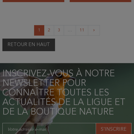
Suivant
1
2
3
…
11
keyboard_arrow_right
RETOUR EN HAUT
INSCRIVEZ-VOUS À NOTRE
NEWSLETTER POUR
CONNAÎTRE TOUTES LES
ACTUALITÉS DE LA LIGUE ET
DE LA BOUTIQUE NATURE