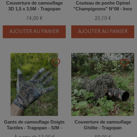
Couverture de camouflage
Couteau de poche Opinel
3D 1,5 x 3,5M - Tragopan
"Champignons" N°08 - Inox
74,00 €
23,10 €
AJOUTER AU PANIER
AJOUTER AU PANIER
favorite_border
favorite_border
Gants de camouflage Doigts
Couverture de camouflage
Tactiles - Tragopan - S/M -
Ghillie - Tragopan
L/XL - XXL