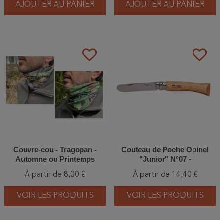
AJOUTER AU PANIER
AJOUTER AU PANIER
favorite_border
favorite_border
Couvre-cou - Tragopan -
Couteau de Poche Opinel
Automne ou Printemps
"Junior" N°07 -
Rouge/Bleu/Vert/Naturel/Fus
À partir de 8,00 €
À partir de 14,40 €
chia
VOIR LES PRODUITS
VOIR LES PRODUITS