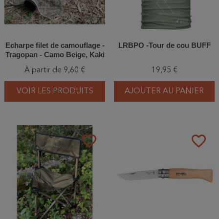
Echarpe filet de camouflage -
LRBPO -Tour de cou BUFF
Tragopan - Camo Beige, Kaki
ou Marron
À partir de 9,60 €
19,95 €
VOIR LES PRODUITS
AJOUTER AU PANIER
favorite_border
favorite_border