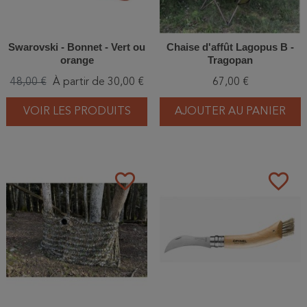
Swarovski - Bonnet - Vert ou
Chaise d'affût Lagopus B -
orange
Tragopan
48,00 €
À partir de 30,00 €
67,00 €
VOIR LES PRODUITS
AJOUTER AU PANIER
favorite_border
favorite_border