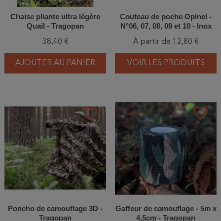
Chaise pliante ultra légère
Couteau de poche Opinel -
Quail - Tragopan
N°06, 07, 08, 09 et 10 - Inox
38,40 €
À partir de 12,80 €
AJOUTER AU PANIER
VOIR LES PRODUITS
favorite_border
favorite_border
Poncho de camouflage 3D -
Gaffeur de camouflage - 5m x
Tragopan
4,5cm - Tragopan