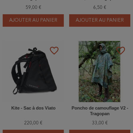
59,00 €
6,50 €
AJOUTER AU PANIER
AJOUTER AU PANIER
favorite_border
favorite_border
Kite - Sac à dos Viato
Poncho de camouflage V2 -
Tragopan
220,00 €
33,00 €