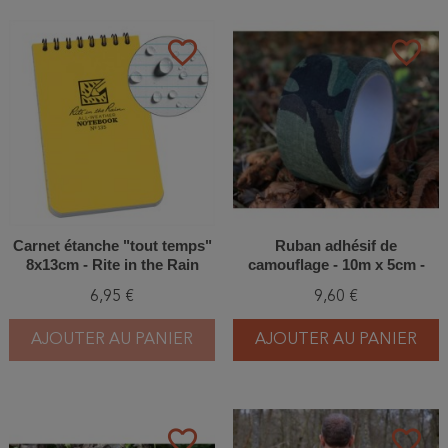
favorite_border
favorite_border
Carnet étanche "tout temps"
Ruban adhésif de
8x13cm - Rite in the Rain
camouflage - 10m x 5cm -
Tragopan
6,95 €
9,60 €
AJOUTER AU PANIER
AJOUTER AU PANIER
favorite_border
favorite_border