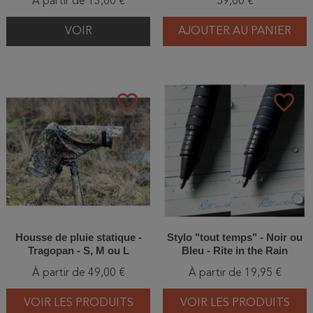
À partir de 13,00 €
59,00 €
VOIR
AJOUTER AU PANIER
favorite_border
favorite_border
Housse de pluie statique -
Stylo "tout temps" - Noir ou
Tragopan - S, M ou L
Bleu - Rite in the Rain
À partir de 49,00 €
À partir de 19,95 €
VOIR LES PRODUITS
VOIR LES PRODUITS