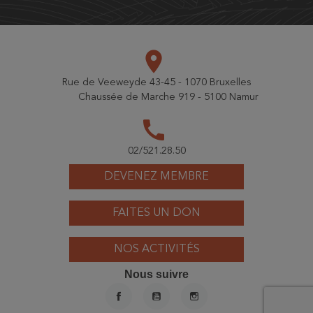
place
Rue de Veeweyde 43-45 - 1070 Bruxelles
Chaussée de Marche 919 - 5100 Namur
call
02/521.28.50
DEVENEZ MEMBRE
FAITES UN DON
NOS ACTIVITÉS
Nous suivre
FACEBOOK
YOUTUBE
INSTAGRAM