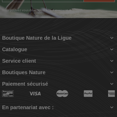
Vous pouvez vous désinscrire à tout moment.

Boutique Nature de la Ligue

Catalogue

Service client

Boutiques Nature

Paiement sécurisé

En partenariat avec :