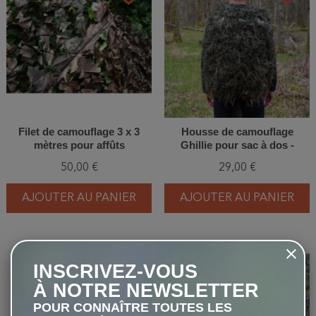
Filet de camouflage 3 x 3
Housse de camouflage
mètres pour affûts
Ghillie pour sac à dos -
d'observation
Tragopan
50,00 €
29,00 €
AJOUTER AU PANIER
AJOUTER AU PANIER
favorite_border
favorite_border
INSCRIVEZ-VOUS
À NOTRE NEWSLETTER
POUR CONNAÎTRE TOUTES LES