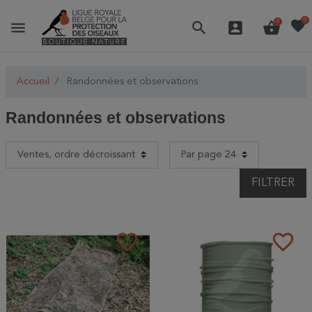
favorite
0
menu
search
account_box
shopping_basket
0
Accueil
Randonnées et observations
Randonnées et observations
FILTRER
favorite_border
favorite_border