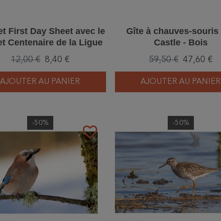
et First Day Sheet avec le
Gîte à chauves-souris
t Centenaire de la Ligue
Castle - Bois
12,00 €
8,40 €
59,50 €
47,60 €
AJOUTER AU PANIER
AJOUTER AU PANIER
-50%
-50%
favorite_border