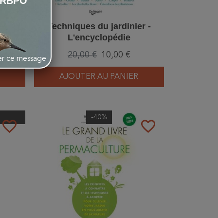
LRBPO
ons -
Techniques du jardinier -
L'encyclopédie
20,00 €
10,00 €
her ce message
AJOUTER AU PANIER
-40%
favorite_border
favorite_border