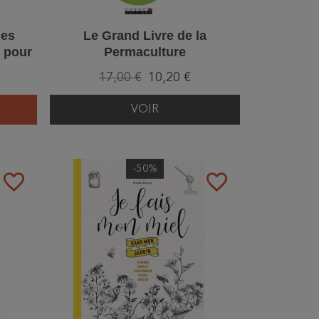
les
Le Grand Livre de la
s pour
Permaculture
17,00 €
10,20 €
VOIR
-50%
favorite_border
favorite_border