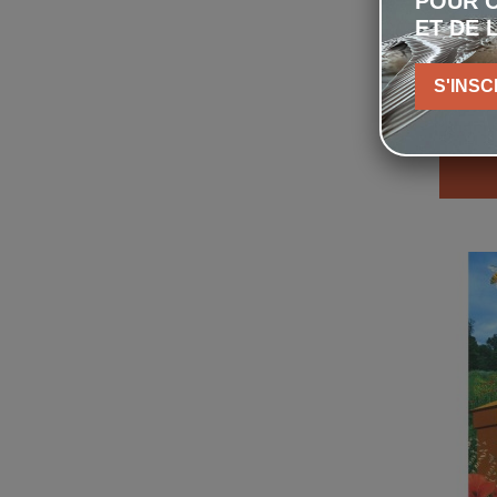
POUR C
ET DE 
A
S'INSC