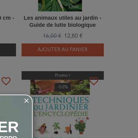
0 cm -
Les animaux utiles au jardin -
Guide de lutte biologique
16,00 €
12,80 €
AJOUTER AU PANIER
Promo !
favorite_border
favorite_border
-50%
ER