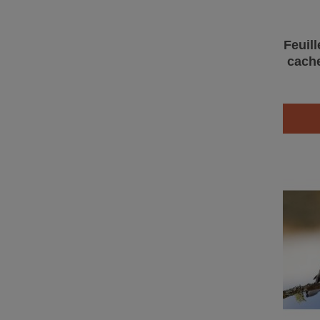
Feuill
cache