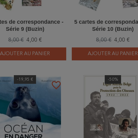
rtes de correspondance -
5 cartes de corresponda
Série 9 (Buzin)
Série 10 (Buzin)
8,00 €
4,00 €
8,00 €
4,00 €
AJOUTER AU PANIER
AJOUTER AU PANIER
-19,95 €
-50%
favorite_border