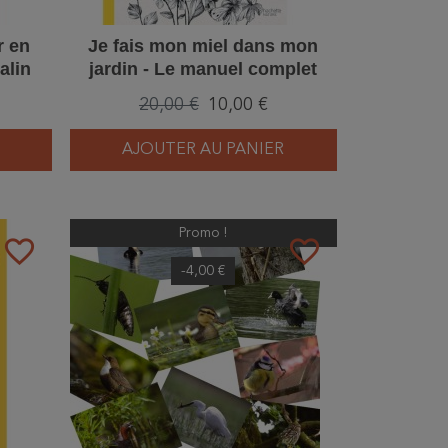
r en
Je fais mon miel dans mon
alin
jardin - Le manuel complet
pour produire du miel chez soi
20,00 €
10,00 €
AJOUTER AU PANIER
Promo !
favorite_border
favorite_border
-4,00 €