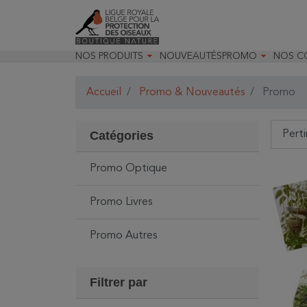


NOS PRODUITS
NOUVEAUTÉS
PROMO
NOS C

Jardin & Oiseaux
Toutes nos prom
Recom

Insectes & Faune
Déstockage opt
Recom

Accueil
Promo & Nouveautés
Promo
Optique
Promo Optique
Nos m
Matériels pour les études
Promo Livres

naturalistes

Randonnées & observations
Catégories

Livres & papeterie

Jeunesse & loisirs

Décoration & accessoires
Promo Optique
Cartes cadeaux
Promo Livres
Promo Autres
Filtrer par