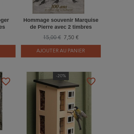
ger
Hommage souvenir Marquise
es
de Pierre avec 2 timbres
de
Centenaire "100 ans de
15,00 €
7,50 €
ux"
protection des oiseaux"
AJOUTER AU PANIER
-20%
favorite_border
favorite_border