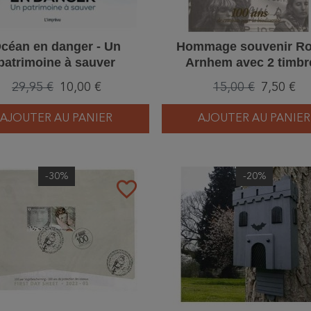
céan en danger - Un
Hommage souvenir Ro
patrimoine à sauver
Arnhem avec 2 timbr
Centenaire "100 ans 
29,95 €
10,00 €
15,00 €
7,50 €
protection des oisea
AJOUTER AU PANIER
AJOUTER AU PANIER
-30%
-20%
favorite_border