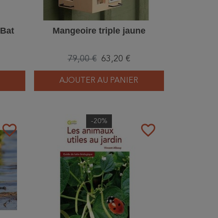
 Bat
Mangeoire triple jaune
79,00 €
63,20 €
AJOUTER AU PANIER
-20%
favorite_border
favorite_border