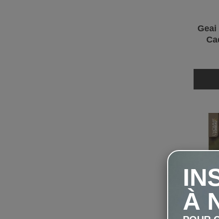
Geai
Ca
IN
À 