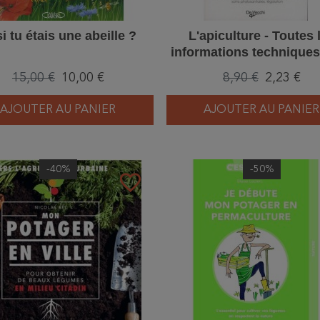
si tu étais une abeille ?
L'apiculture - Toutes 
informations technique
devenir apiculteur
15,00 €
10,00 €
8,90 €
2,23 €
AJOUTER AU PANIER
AJOUTER AU PANIER
-40%
-50%
favorite_border