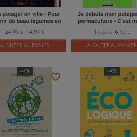
 potager en ville - Pour
Je débute mon potage
nir de beau légumes en
permaculture - C'est m
milieu citadin
24,95 €
14,97 €
17,00 €
8,50 €
AJOUTER AU PANIER
AJOUTER AU PANIER
-40%
-40%
favorite_border