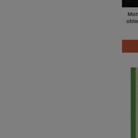
Mon
obte