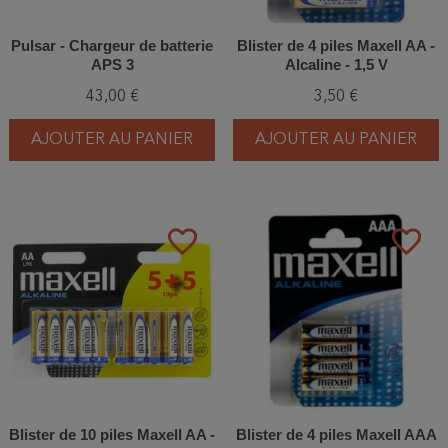
Pulsar - Chargeur de batterie
Blister de 4 piles Maxell AA -
APS 3
Alcaline - 1,5 V
43,00 €
3,50 €
AJOUTER AU PANIER
AJOUTER AU PANIER
favorite_border
favorite_border
Blister de 10 piles Maxell AA -
Blister de 4 piles Maxell AAA