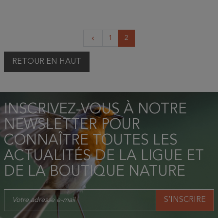
Précédent
1
2
keyboard_arrow_left
RETOUR EN HAUT
INSCRIVEZ-VOUS À NOTRE
NEWSLETTER POUR
CONNAÎTRE TOUTES LES
ACTUALITÉS DE LA LIGUE ET
DE LA BOUTIQUE NATURE