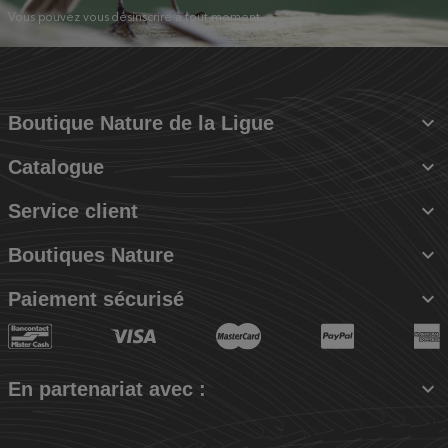
Vous pouvez vous désinscrire à tout moment.

Boutique Nature de la Ligue

Catalogue

Service client

Boutiques Nature

Paiement sécurisé

En partenariat avec :