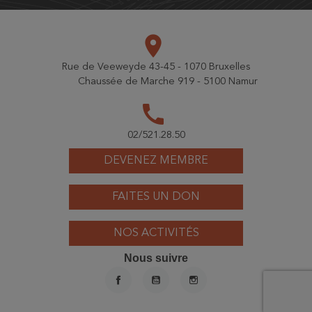
place
Rue de Veeweyde 43-45 - 1070 Bruxelles
Chaussée de Marche 919 - 5100 Namur
call
02/521.28.50
DEVENEZ MEMBRE
FAITES UN DON
NOS ACTIVITÉS
Nous suivre
FACEBOOK
YOUTUBE
INSTAGRAM