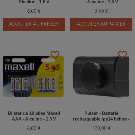
Alcaline - 1,5 V
- Alcaline - 1,5 V
6,00 €
3,50 €
AJOUTER AU PANIER
AJOUTER AU PANIER
favorite_border
favorite_border
Blister de 10 piles Maxell
Pulsar - Batterie
AAA - Alcaline - 1,5 V
rechargeable ips14 helion -
Accolade
6,00 €
120,00 €