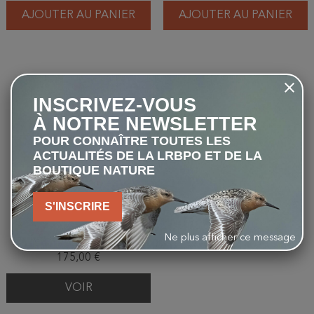
AJOUTER AU PANIER
AJOUTER AU PANIER
favorite_border
INSCRIVEZ-VOUS
À NOTRE NEWSLETTER
POUR CONNAÎTRE TOUTES LES
ACTUALITÉS DE LA LRBPO ET DE LA
BOUTIQUE NATURE
S'INSCRIRE
Bushnell - Panneau solaire
pour piège photographique
Ne plus afficher ce message
175,00 €
VOIR