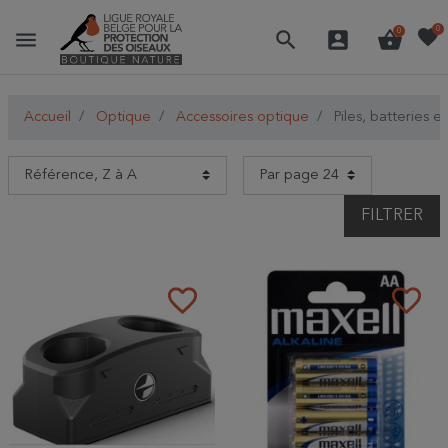
favorite
0
menu
search
account_box
shopping_basket
0
Accueil
Optique
Accessoires optique
Piles, batteries e
FILTRER
favorite_border
favorite_border