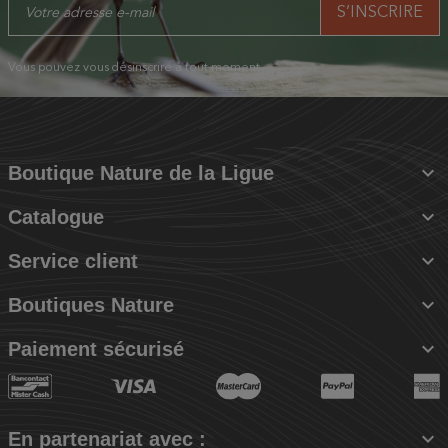
Vous pouvez vous désinscrire à tout moment.

Boutique Nature de la Ligue

Catalogue

Service client

Boutiques Nature

Paiement sécurisé

En partenariat avec :