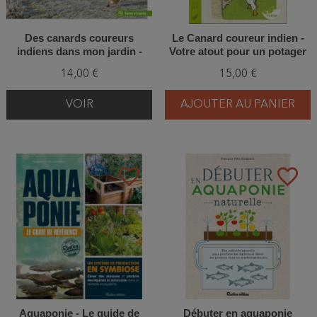
Des canards coureurs
Le Canard coureur indien -
indiens dans mon jardin -
Votre atout pour un potager
Stop aux limaces !
sans limaces
14,00 €
15,00 €
VOIR
AJOUTER AU PANIER
favorite_border
favorite_border
Aquaponie - Le guide de
Débuter en aquaponie