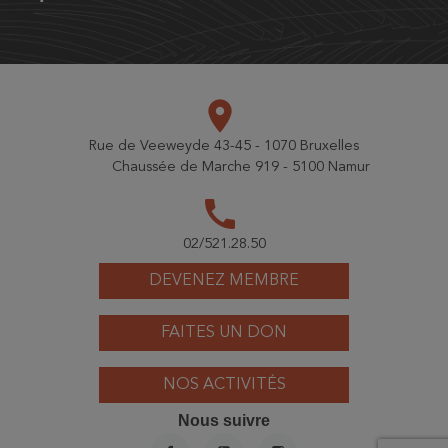
place
Rue de Veeweyde 43-45 - 1070 Bruxelles
Chaussée de Marche 919 - 5100 Namur
call
02/521.28.50
DEVENEZ MEMBRE
FAITES UN DON
NOS ACTIVITÉS
Nous suivre