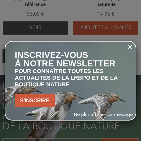
référence
naturelle
35,00 €
14,95 €
VOIR
AJOUTER AU PANIER
INSCRIVEZ-VOUS
RETOUR EN HAUT
À NOTRE NEWSLETTER
POUR CONNAÎTRE TOUTES LES
ACTUALITÉS DE LA LRBPO ET DE LA
BOUTIQUE NATURE
INSCRIVEZ-VOUS À NOTRE
NEWSLETTER POUR
S'INSCRIRE
CONNAÎTRE TOUTES LES
ACTUALITÉS DE LA LIGUE ET
Ne plus afficher ce message
DE LA BOUTIQUE NATURE