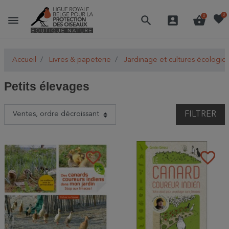
favorite
0
menu
search
account_box
shopping_basket
0
Accueil
Livres & papeterie
Jardinage et cultures écologiq
Petits élevages
FILTRER
favorite_border
favorite_border