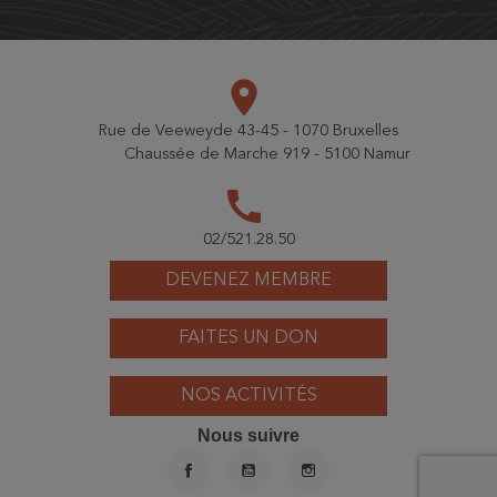
place
Rue de Veeweyde 43-45 - 1070 Bruxelles
Chaussée de Marche 919 - 5100 Namur
call
02/521.28.50
DEVENEZ MEMBRE
FAITES UN DON
NOS ACTIVITÉS
Nous suivre
FACEBOOK
YOUTUBE
INSTAGRAM