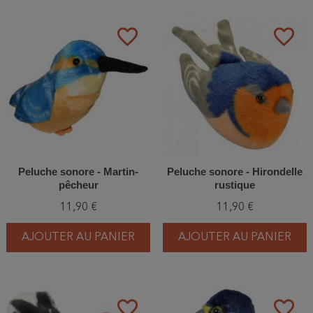
favorite_border
favorite_border
Peluche sonore - Martin-
Peluche sonore - Hirondelle
pêcheur
rustique
11,90 €
11,90 €
AJOUTER AU PANIER
AJOUTER AU PANIER
favorite_border
favorite_border