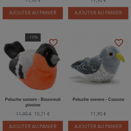
11,90 €
11,90 €
AJOUTER AU PANIER
AJOUTER AU PANIER
-10%
favorite_border
favorite_border
Peluche sonore - Bouvreuil
Peluche sonore - Coucou
pivoine
11,90 €
10,71 €
11,90 €
AJOUTER AU PANIER
AJOUTER AU PANIER