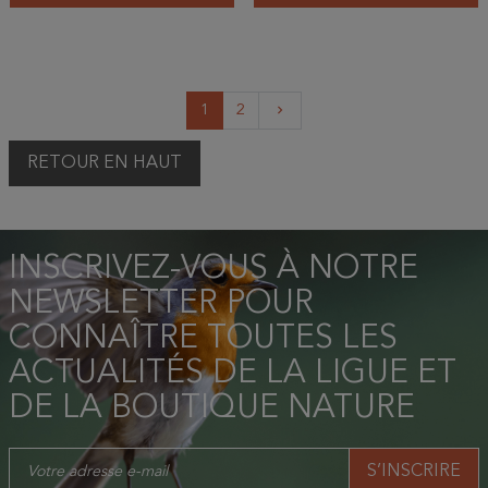
Suivant
1
2
keyboard_arrow_right
RETOUR EN HAUT
INSCRIVEZ-VOUS À NOTRE
NEWSLETTER POUR
CONNAÎTRE TOUTES LES
ACTUALITÉS DE LA LIGUE ET
DE LA BOUTIQUE NATURE