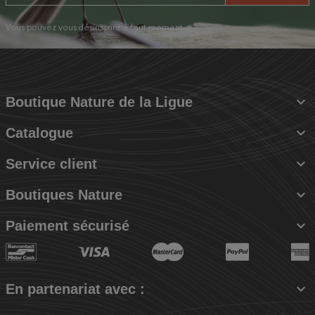
Vous pouvez vous désinscrire à tout moment.

Boutique Nature de la Ligue

Catalogue

Service client

Boutiques Nature

Paiement sécurisé

En partenariat avec :