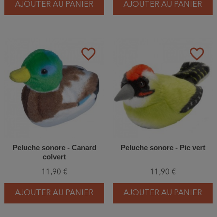
AJOUTER AU PANIER
AJOUTER AU PANIER
favorite_border
favorite_border
Peluche sonore - Canard
Peluche sonore - Pic vert
colvert
11,90 €
11,90 €
AJOUTER AU PANIER
AJOUTER AU PANIER