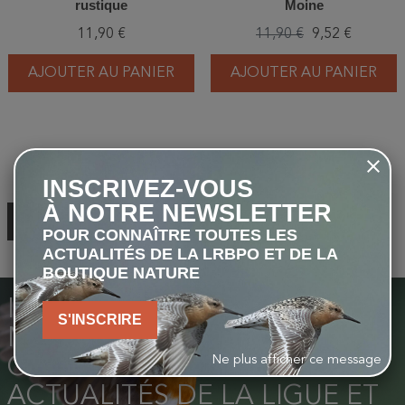
rustique
Moine
11,90 €
11,90 €
9,52 €
AJOUTER AU PANIER
AJOUTER AU PANIER
Précédent
1
2
keyboard_arrow_left
INSCRIVEZ-VOUS
À NOTRE NEWSLETTER
RETOUR EN HAUT
POUR CONNAÎTRE TOUTES LES
ACTUALITÉS DE LA LRBPO ET DE LA
BOUTIQUE NATURE
INSCRIVEZ-VOUS À NOTRE
S'INSCRIRE
NEWSLETTER POUR
Ne plus afficher ce message
CONNAÎTRE TOUTES LES
ACTUALITÉS DE LA LIGUE ET