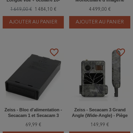
50x65
thermique
1 649,00 €
1 484,10 €
4 499,00 €
AJOUTER AU PANIER
AJOUTER AU PANIER
favorite_border
favorite_border
Zeiss - Bloc d'alimentation -
Zeiss - Secacam 3 Grand
Secacam 1 et Secacam 3
Angle (Wide-Angle) - Piège
photographique
69,99 €
149,99 €