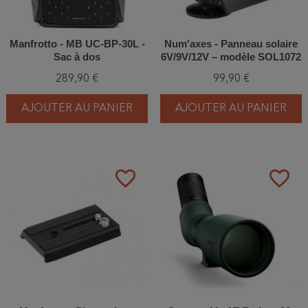
Manfrotto - MB UC-BP-30L -
Num'axes - Panneau solaire
Sac à dos
6V/9V/12V – modèle SOL1072
289,90 €
99,90 €
AJOUTER AU PANIER
AJOUTER AU PANIER
favorite_border
favorite_border