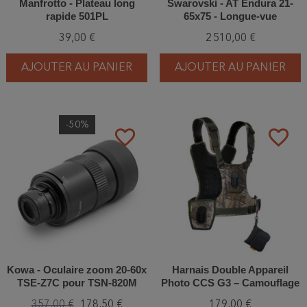
Manfrotto - Plateau long
Swarovski - AT Endura 21-
rapide 501PL
65x75 - Longue-vue
39,00 €
2 510,00 €
AJOUTER AU PANIER
AJOUTER AU PANIER
-50%
favorite_border
favorite_border
Kowa - Oculaire zoom 20-60x
Harnais Double Appareil
TSE-Z7C pour TSN-820M
Photo CCS G3 – Camouflage
series
Realtree Xtra® - Cotton
357,00 €
178,50 €
179,00 €