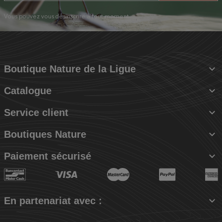
Vous pouvez vous désinscrire à tout moment.

Boutique Nature de la Ligue

Catalogue

Service client

Boutiques Nature

Paiement sécurisé

En partenariat avec :