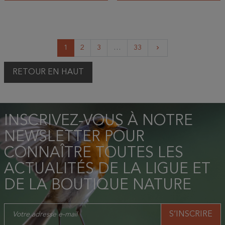
Suivant
1
2
3
…
33
keyboard_arrow_right
RETOUR EN HAUT
INSCRIVEZ-VOUS À NOTRE
NEWSLETTER POUR
CONNAÎTRE TOUTES LES
ACTUALITÉS DE LA LIGUE ET
DE LA BOUTIQUE NATURE