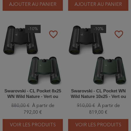
AJOUTER AU PANIER
AJOUTER AU PANIER
-10%
-10%
favorite_border
favorite_border
Swarovski - CL Pocket 8x25
Swarovski - CL Pocket WN
WN Wild Nature - Vert ou
Wild Nature 10x25 - Vert ou
Anthracite - Jumelles
Anthracite - Jumelles
880,00 €
À partir de
910,00 €
À partir de
792,00 €
819,00 €
VOIR LES PRODUITS
VOIR LES PRODUITS