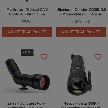
Manfrotto - Trépied ONE
Hikmicro - Condor CQ35L 2.0
Photo AI - Aluminium
- Monoculaire d'imagerie
thermique
299,95 €
2 599,00 €
AJOUTER AU PANIER
AJOUTER AU PANIER
-10%
favorite_border
favorite_border
Zeiss - Conquest Apia -
Nocpix - Vista S50R -
Longue vue + oculaire 20-
Monoculaire d'imagerie