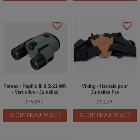
favorite_border
favorite_border
Pentax - Papilio III 8.5x21 WR
Viking - Harnais pour
- Vert olive - Jumelles
Jumelles Pro
179,99 €
25,00 €
AJOUTER AU PANIER
AJOUTER AU PANIER