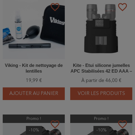
favorite_border
favorite_border
Viking - Kit de nettoyage de
Kite - Etui silicone jumelles
lentilles
APC Stabilisées 42 ED AAA –
Vert ou Noir
19,99 €
À partir de 46,00 €
AJOUTER AU PANIER
VOIR LES PRODUITS
Promo !
Promo !
favorite_border
favorite_border
-10%
-10%