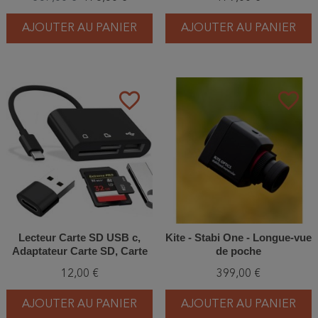
Carrier
AJOUTER AU PANIER
AJOUTER AU PANIER
favorite_border
favorite_border
Lecteur Carte SD USB c,
Kite - Stabi One - Longue-vue
Adaptateur Carte SD, Carte
de poche
SD Switch, lecteur de Carte
12,00 €
399,00 €
mémoire externe, Lecteur de
Carte SD USB
AJOUTER AU PANIER
AJOUTER AU PANIER