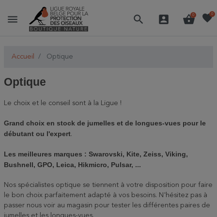
favorite
0
menu
search
account_box
shopping_basket
0
Accueil
Optique
Optique
Le choix et le conseil sont à la Ligue !
Grand choix en stock de jumelles et de longues-vues pour le
débutant ou l'expert
.
Les meilleures marques : Swarovski, Kite, Zeiss, Viking,
Bushnell, GPO, Leica, Hikmicro, Pulsar, ...
Nos spécialistes optique se tiennent à votre disposition pour faire
le bon choix parfaitement adapté à vos besoins. N'hésitez pas à
passer nous voir au magasin pour tester les différentes paires de
jumelles et les longues-vues.