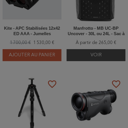
Kite - APC Stabilisées 12x42
Manfrotto - MB UC-BP
ED AAA - Jumelles
Uncover - 30L ou 24L - Sac à
dos Noir
1 700,00 €
1 530,00 €
À partir de 265,00 €
AJOUTER AU PANIER
VOIR
favorite_border
favorite_border