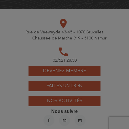
place
Rue de Veeweyde 43-45 - 1070 Bruxelles
Chaussée de Marche 919 - 5100 Namur
call
02/521.28.50
DEVENEZ MEMBRE
FAITES UN DON
NOS ACTIVITÉS
Nous suivre
FACEBOOK
YOUTUBE
INSTAGRAM