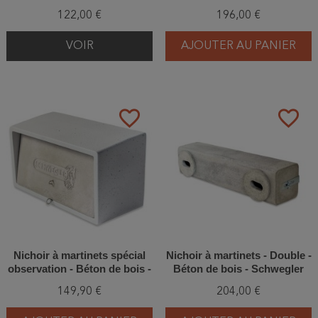
(1SP - 590/8)
Schwegler (N°14 - 592/2)
122,00 €
196,00 €
VOIR
AJOUTER AU PANIER
favorite_border
favorite_border
Nichoir à martinets spécial
Nichoir à martinets - Double -
observation - Béton de bois -
Béton de bois - Schwegler
Schwegler (N°15 - 595/3)
(N°17C - 607/3)
149,90 €
204,00 €