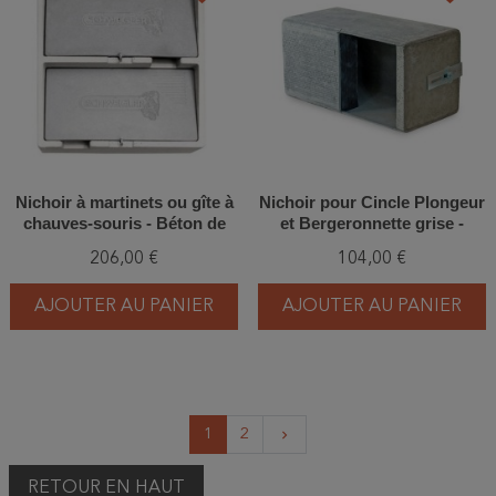
Nichoir à martinets ou gîte à
Nichoir pour Cincle Plongeur
chauves-souris - Béton de
et Bergeronnette grise -
bois - Schwegler (1MF -
Béton de fibres végétales -
206,00 €
104,00 €
615/8)
Schwegler (N°19 - 620/2)
AJOUTER AU PANIER
AJOUTER AU PANIER
Suivant
1
2
keyboard_arrow_right
RETOUR EN HAUT