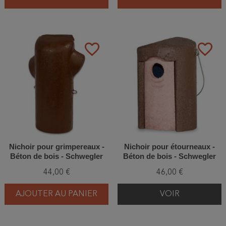
favorite_border
favorite_border
Nichoir pour grimpereaux -
Nichoir pour étourneaux -
Béton de bois - Schwegler
Béton de bois - Schwegler
(2BN - 143/6)
(3S - 162/7)
44,00 €
46,00 €
AJOUTER AU PANIER
VOIR