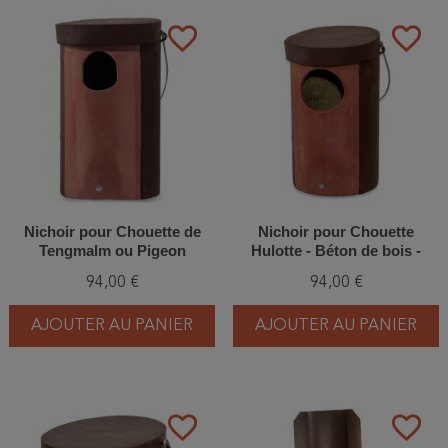
favorite_border
favorite_border
Nichoir pour Chouette de
Nichoir pour Chouette
Tengmalm ou Pigeon
Hulotte - Béton de bois -
Colombin - Béton de bois -
Schwegler (N°5 - 181/8)
94,00 €
94,00 €
Schwegler (N° 4 - 171/9)
AJOUTER AU PANIER
AJOUTER AU PANIER
favorite_border
favorite_border