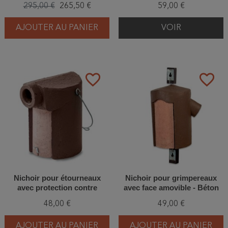
295,00 €
265,50 €
59,00 €
AJOUTER AU PANIER
VOIR
favorite_border
favorite_border
Nichoir pour étourneaux
Nichoir pour grimpereaux
avec protection contre
avec face amovible - Béton
prédateurs 45mm - Béton de
de bois - Schwegler (2B -
48,00 €
49,00 €
bois - Schwegler (3SV-126/9)
141/2)
AJOUTER AU PANIER
AJOUTER AU PANIER