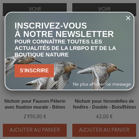
VOIR
VOIR
INSCRIVEZ-VOUS
À NOTRE NEWSLETTER
favorite_border
favorite_border
POUR CONNAÎTRE TOUTES LES
ACTUALITÉS DE LA LRBPO ET DE LA
BOUTIQUE NATURE
S'INSCRIRE
Ne plus afficher ce message
Nichoir pour Faucon Pèlerin
Nichoir pour hirondelles de
avec fixation murale - Béton
fenêtre - Double - Bois/Béton
armé - Schwegler (305/8 et
de bois - Schwegler (N°9A -
2 950,00 €
42,00 €
308/9)
310/2)
AJOUTER AU PANIER
AJOUTER AU PANIER