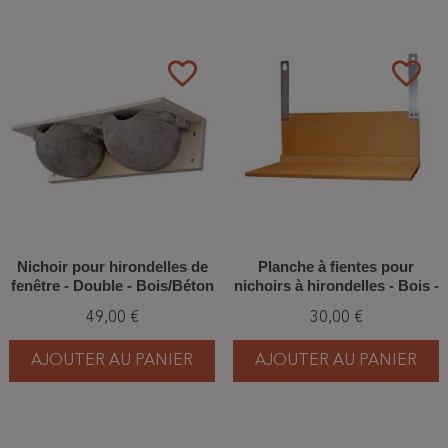
favorite_border
favorite_border
Nichoir pour hirondelles de
Planche à fientes pour
fenêtre - Double - Bois/Béton
nichoirs à hirondelles - Bois -
de bois - Schwegler (N° 9B -
Schwegler (N°9B - 313/3)
49,00 €
30,00 €
312/6)
AJOUTER AU PANIER
AJOUTER AU PANIER