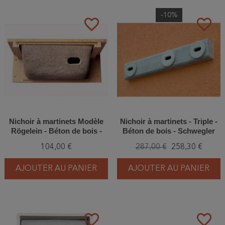
-10%
favorite_border
favorite_border
Nichoir à martinets Modèle
Nichoir à martinets - Triple -
Rögelein - Béton de bois -
Béton de bois - Schwegler
Schwegler (N°18 - 611/0)
(N°17A - 613/4)
104,00 €
287,00 €
258,30 €
AJOUTER AU PANIER
AJOUTER AU PANIER
favorite_border
favorite_border