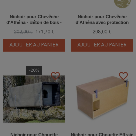
Nichoir pour Chevêche
Nichoir pour Chevêche
d'Athéna - Béton de bois -
d'Athéna avec protection
Schwegler (N°22 - 243/3)
anti-carnassier et aération -
202,00 €
171,70 €
208,00 €
Béton de bois - Schwegler
(N°20B - 247/1)
AJOUTER AU PANIER
AJOUTER AU PANIER
-20%
favorite_border
favorite_border
Nichoir pour Chouette
Nichoir pour Chouette Effraie