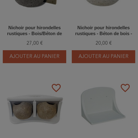
Nichoir pour hirondelles
Nichoir pour hirondelles
rustiques - Bois/Béton de
rustiques - Béton de bois -
bois - Schwegler (N°10 -
Schwegler (N°10B - 331/7)
27,00 €
20,00 €
330/0)
AJOUTER AU PANIER
AJOUTER AU PANIER
favorite_border
favorite_border