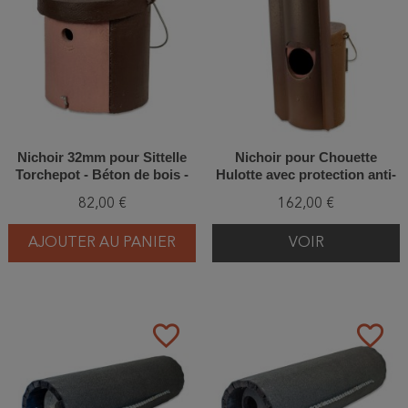
Nichoir 32mm pour Sittelle
Nichoir pour Chouette
Torchepot - Béton de bois -
Hulotte avec protection anti-
Schwegler (5KL - 182/5)
carnassiers - Béton de bois -
82,00 €
162,00 €
Schwegler (N°5 - 184/9)
AJOUTER AU PANIER
VOIR
favorite_border
favorite_border