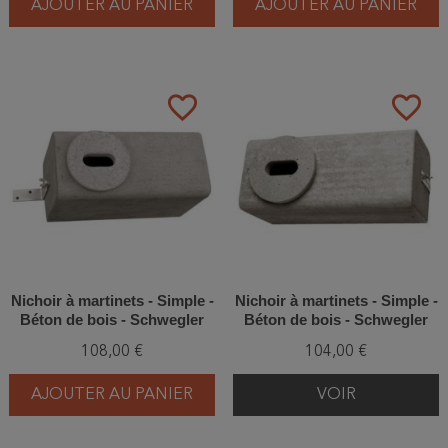
AJOUTER AU PANIER
AJOUTER AU PANIER
favorite_border
favorite_border
Nichoir à martinets - Simple -
Nichoir à martinets - Simple -
Béton de bois - Schwegler
Béton de bois - Schwegler
(N°17B - 608/0)
(N°17 - 610/3)
108,00 €
104,00 €
AJOUTER AU PANIER
VOIR