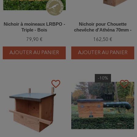
Nichoir à moineaux LRBPO -
Nichoir pour Chouette
Triple - Bois
chevêche d'Athéna 70mm -
Bois
79,90 €
162,50 €
AJOUTER AU PANIER
AJOUTER AU PANIER
-10%
favorite_border
favorite_border