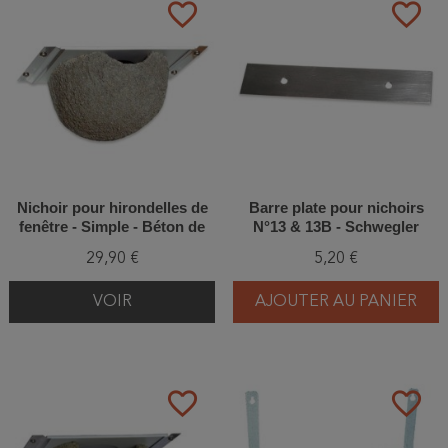
favorite_border
favorite_border
Nichoir pour hirondelles de
Barre plate pour nichoirs
fenêtre - Simple - Béton de
N°13 & 13B - Schwegler
bois - Schwegler (Nº13-315/7)
(316/4)
29,90 €
5,20 €
VOIR
AJOUTER AU PANIER
favorite_border
favorite_border