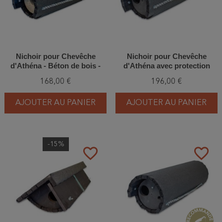
Nichoir pour Chevêche
Nichoir pour Chevêche
d'Athéna - Béton de bois -
d'Athéna avec protection
Schwegler (N°20 - 240/2)
anti-carnassier - Bois/Béton
168,00 €
196,00 €
de bois - Schwegler (N°20A -
241/9)
AJOUTER AU PANIER
AJOUTER AU PANIER
-15%
favorite_border
favorite_border