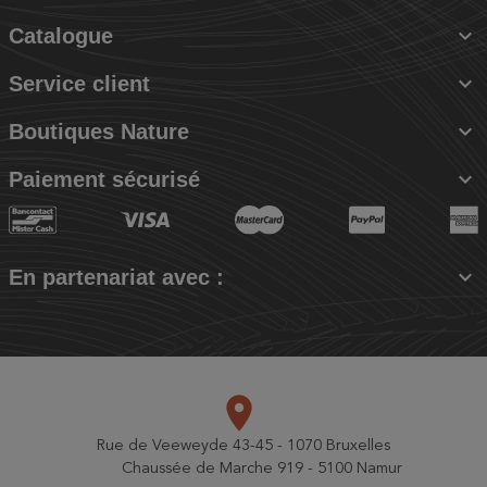

Catalogue

Service client

Boutiques Nature

Paiement sécurisé

En partenariat avec :
place
Rue de Veeweyde 43-45 - 1070 Bruxelles
Chaussée de Marche 919 - 5100 Namur