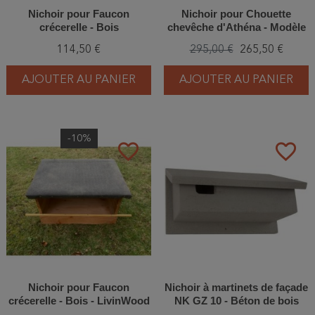
Nichoir pour Faucon
Nichoir pour Chouette
crécerelle - Bois
chevêche d'Athéna - Modèle
boîte - Bois - LivinWood
114,50 €
295,00 €
265,50 €
AJOUTER AU PANIER
AJOUTER AU PANIER
-10%
favorite_border
favorite_border
Nichoir pour Faucon
Nichoir à martinets de façade
crécerelle - Bois - LivinWood
NK GZ 10 - Béton de bois