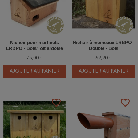
Nichoir pour martinets
Nichoir à moineaux LRBPO -
LRBPO - Bois/Toit ardoise
Double - Bois
75,00 €
69,90 €
AJOUTER AU PANIER
AJOUTER AU PANIER
favorite_border
favorite_border