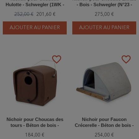
Hulotte - Schwegler (1WK -
- Bois - Schwegler (N°23 -
249/5)
250/1)
252,00 €
201,60 €
275,00 €
AJOUTER AU PANIER
AJOUTER AU PANIER
favorite_border
favorite_border
Nichoir pour Choucas des
Nichoir pour Faucon
tours - Béton de bois -
Crécerelle - Béton de bois -
Schwegler (N°29 - 252/5)
Schwegler (2TF - 255/6)
184,00 €
254,00 €