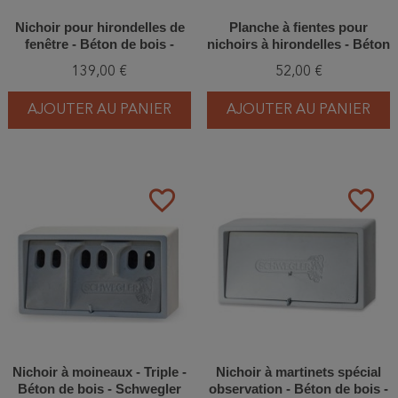
Nichoir pour hirondelles de
Planche à fientes pour
fenêtre - Béton de bois -
nichoirs à hirondelles - Béton
Schwegler (N°11- 340/9)
de bois - Schwegler (N°11 -
139,00 €
52,00 €
345/4)
AJOUTER AU PANIER
AJOUTER AU PANIER
favorite_border
favorite_border
Nichoir à moineaux - Triple -
Nichoir à martinets spécial
Béton de bois - Schwegler
observation - Béton de bois -