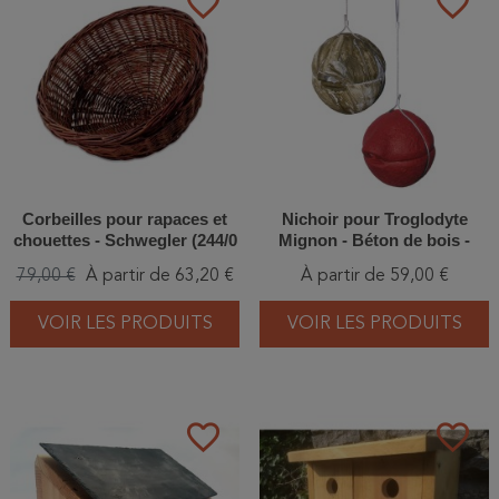
favorite_border
favorite_border
Corbeilles pour rapaces et
Nichoir pour Troglodyte
chouettes - Schwegler (244/0
Mignon - Béton de bois -
et 245/7)
Schwegler 1ZA (200/6 et
79,00 €
À partir de 63,20 €
À partir de 59,00 €
201/3)
VOIR LES PRODUITS
VOIR LES PRODUITS
favorite_border
favorite_border