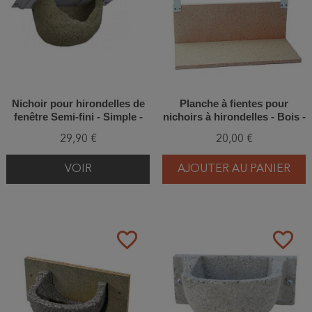
Nichoir pour hirondelles de
Planche à fientes pour
fenêtre Semi-fini - Simple -
nichoirs à hirondelles - Bois -
Béton de bois - Schwegler
Schwegler (N°9A - 320/1)
29,90 €
20,00 €
(Nº13B-318/8)
VOIR
AJOUTER AU PANIER
favorite_border
favorite_border