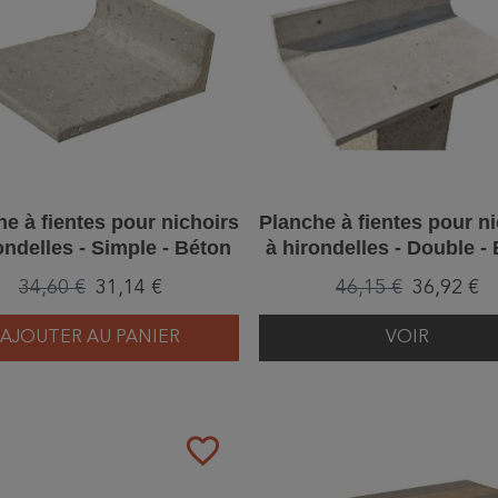
e à fientes pour nichoirs
Planche à fientes pour n
ondelles - Simple - Béton
à hirondelles - Double -
de bois
de bois
34,60 €
31,14 €
46,15 €
36,92 €
AJOUTER AU PANIER
VOIR
favorite_border