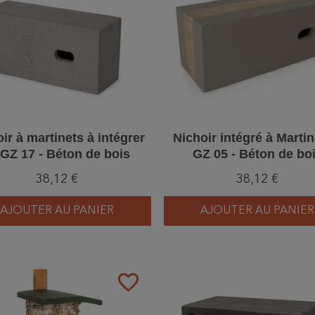
ir à martinets à intégrer
Nichoir intégré à Martin
 GZ 17 - Béton de bois
GZ 05 - Béton de bo
38,12 €
38,12 €
AJOUTER AU PANIER
AJOUTER AU PANIER
favorite_border