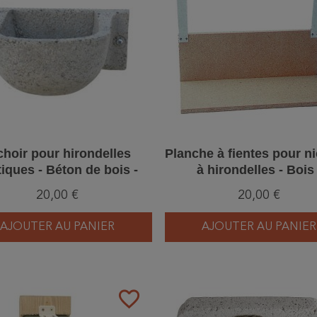
choir pour hirondelles
Planche à fientes pour n
tiques - Béton de bois -
à hirondelles - Bois 
wegler (N°10B - 331/7)
Schwegler (N°9A - 320
20,00 €
20,00 €
AJOUTER AU PANIER
AJOUTER AU PANIER
favorite_border