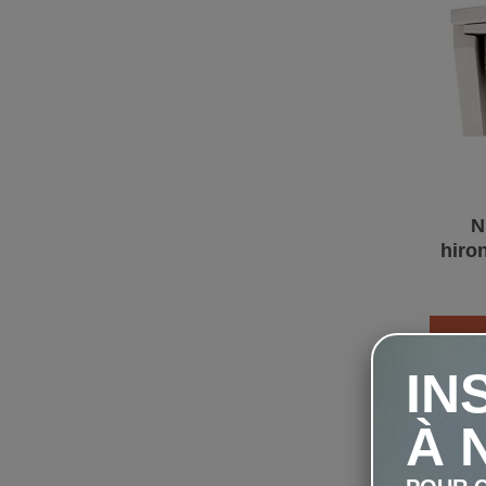
N
hiro
IN
À 