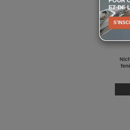
POUR C
ET DE 
S'INSC
Nich
fen
Bét