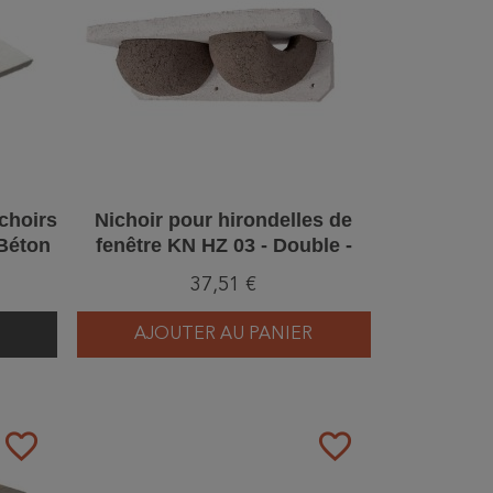
ichoirs
Nichoir pour hirondelles de
 Béton
fenêtre KN HZ 03 - Double -
Béton de bois
37,51 €
AJOUTER AU PANIER
favorite_border
favorite_border