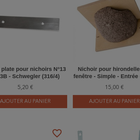
 plate pour nichoirs N°13
Nichoir pour hirondell
3B - Schwegler (316/4)
fenêtre - Simple - Entrée
- Bois/Béton de boi
5,20 €
15,00 €
AJOUTER AU PANIER
AJOUTER AU PANIER
favorite_border