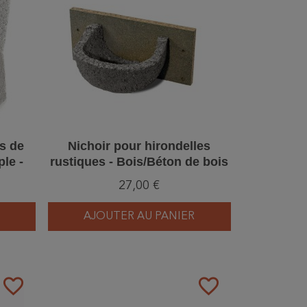
es de
Nichoir pour hirondelles
le -
rustiques - Bois/Béton de bois
 bois
- Schwegler (N°10 - 330/0)
27,00 €
AJOUTER AU PANIER
favorite_border
favorite_border