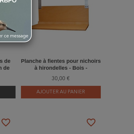
LRBPO
her ce message
es de
Planche à fientes pour nichoirs
n de
à hirondelles - Bois -
315/7)
Schwegler (N°9B - 313/3)
30,00 €
AJOUTER AU PANIER
favorite_border
favorite_border