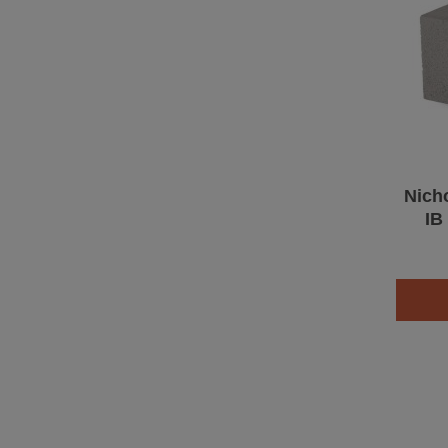
Nicho
IB