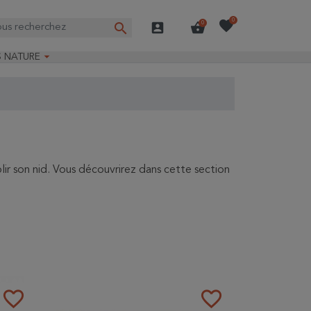
favorite
0
search
account_box
shopping_basket
0

S NATURE
e nature
ns longues
on Guide-Nature®
lir son nid. Vous découvrirez dans cette section
favorite_border
favorite_border