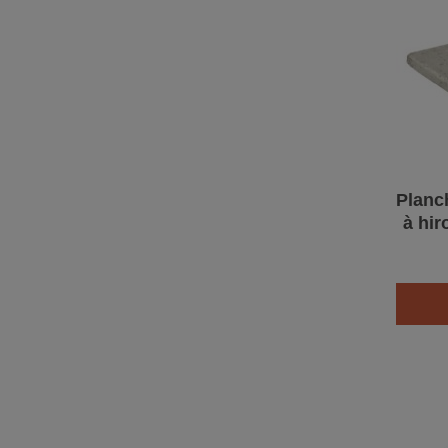
Planch
à hir