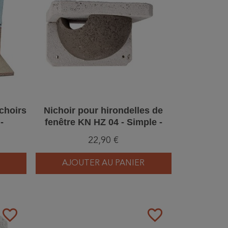
ichoirs
Nichoir pour hirondelles de
-
fenêtre KN HZ 04 - Simple -
/1)
Entrée gauche - Béton de bois
22,90 €
AJOUTER AU PANIER
favorite_border
favorite_border