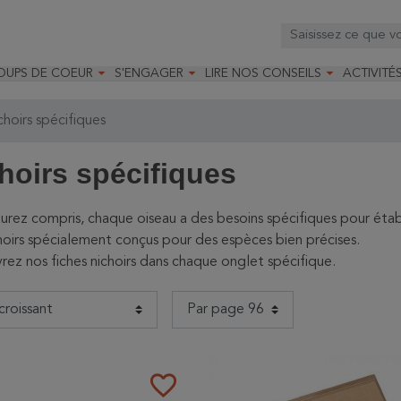



OUPS DE COEUR
S'ENGAGER
LIRE NOS CONSEILS
ACTIVITÉ
os
mandé par la LRBPO
Faire un don
Nourrir les oiseaux
Leçons d
ique
mandé par les CNB
Devenir membre
Installer un nichoir
Stages
hoirs spécifiques
arques
Faire un legs
Installer un abreuvoir
Formatio
Devenir bénévole
Formati
hoirs spécifiques
aurez compris, chaque oiseau a des besoins spécifiques pour étab
hoirs spécialement conçus pour des espèces bien précises.
ez nos fiches nichoirs dans chaque onglet spécifique.
favorite_border