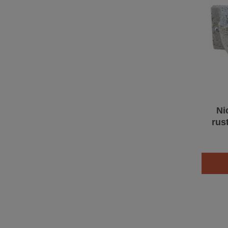
Ni
rus
Sch