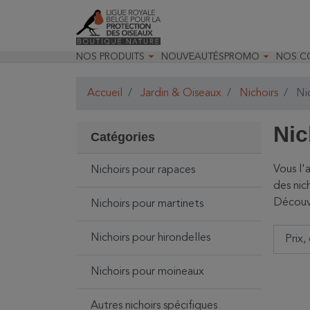


NOS PRODUITS
NOUVEAUTÉS
PROMO
NOS C

Jardin & Oiseaux
Toutes nos prom
Recom

Insectes & Faune
Déstockage opt
Recom

Accueil
Jardin & Oiseaux
Nichoirs
Nic
Optique
Promo Optique
Nos m
Matériels pour les études
Promo Livres

naturalistes
Nic

Randonnées & observations
Catégories

Livres & papeterie

Jeunesse & loisirs

Décoration & accessoires
Vous l'
Nichoirs pour rapaces
Cartes cadeaux
des nic
Découvr
Nichoirs pour martinets
Nichoirs pour hirondelles
Nichoirs pour moineaux
Autres nichoirs spécifiques