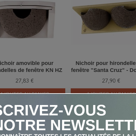
ichoir amovible pour
Nichoir pour hirondell
ndelles de fenêtre KN HZ
fenêtre "Santa Cruz" - Do
10 - Simple
Bois/Béton de bois
27,83 €
27,90 €
AJOUTER AU PANIER
AJOUTER AU PANIER
SCRIVEZ-VOUS
NOTRE NEWSLETT
favorite_border