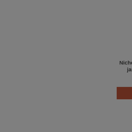
Nich
j