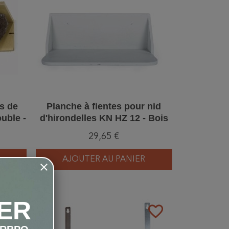
es de
Planche à fientes pour nid
uble -
d'hirondelles KN HZ 12 - Bois
29,65 €
AJOUTER AU PANIER
ER
favorite_border
favorite_border