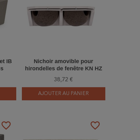
et IB
Nichoir amovible pour
is
hirondelles de fenêtre KN HZ
09 - Double - Béton de bois
38,72 €
AJOUTER AU PANIER
favorite_border
favorite_border