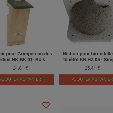
oir pour Grimpereau des
Nichoir pour hirondell
ardins NK BK 01- Bois
fenêtre KN HZ 05 - Simp
Entrée droite - Béton de
24,81 €
25,41 €
AJOUTER AU PANIER
AJOUTER AU PANIER
favorite_border