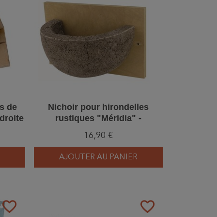
es de
Nichoir pour hirondelles
 droite
rustiques "Méridia" -
s
Bois/Béton de bois
16,90 €
AJOUTER AU PANIER
favorite_border
favorite_border