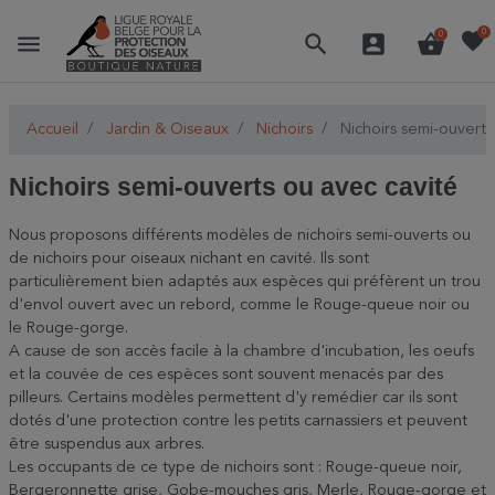
favorite
0
menu
search
account_box
shopping_basket
0
Accueil
Jardin & Oiseaux
Nichoirs
Nichoirs semi-ouverts
Nichoirs semi-ouverts ou avec cavité
Nous proposons différents modèles de nichoirs semi-ouverts ou
de nichoirs pour oiseaux nichant en cavité. Ils sont
particulièrement bien adaptés aux espèces qui préfèrent un trou
d'envol ouvert avec un rebord, comme le Rouge-queue noir ou
le Rouge-gorge.
A cause de son accès facile à la chambre d'incubation, les oeufs
et la couvée de ces espèces sont souvent menacés par des
pilleurs. Certains modèles permettent d'y remédier car ils sont
dotés d'une protection contre les petits carnassiers et peuvent
être suspendus aux arbres.
Les occupants de ce type de nichoirs sont : Rouge-queue noir,
Bergeronnette grise, Gobe-mouches gris, Merle, Rouge-gorge et