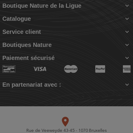

Boutique Nature de la Ligue

Catalogue

Service client

Boutiques Nature

Paiement sécurisé

En partenariat avec :
place
Rue de Veeweyde 43-45 - 1070 Bruxelles