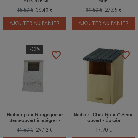
- Bois massif
Bois
45,50 €
36,40 €
39,50 €
27,65 €
AJOUTER AU PANIER
AJOUTER AU PANIER
-30%
favorite_border
favorite_border
Nichoir pour Rougequeue
Nichoir "Chez Robin" Semi-
Semi-ouvert à intégrer -
ouvert - Épicéa
Béton de bois - Nat'h
41,60 €
29,12 €
17,90 €