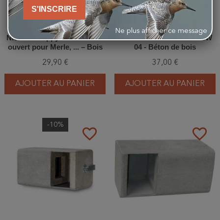
S'INSCRIRE
Ne plus afficher ce message
Nichoir "Happy Birds" semi-
Nichoir semi ouvert NK SW
ouvert pour Merle, ... – Bois
04 - Béton de bois
de mélèze - Europlay
29,90 €
37,00 €
AJOUTER AU PANIER
AJOUTER AU PANIER
-10%
favorite_border
favorite_border