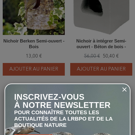
Nichoir Berken Semi-ouvert -
Nichoir à intégrer Semi-
Bois
ouvert - Béton de bois -
Schwegler (N°26 - 730/8)
13,00 €
56,00 €
50,40 €
AJOUTER AU PANIER
AJOUTER AU PANIER
INSCRIVEZ-VOUS
favorite_border
favorite_border
À NOTRE NEWSLETTER
POUR CONNAÎTRE TOUTES LES
ACTUALITÉS DE LA LRBPO ET DE LA
BOUTIQUE NATURE