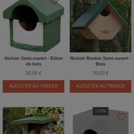
favorite_border
favorite_border
Nichoir Semi-ouvert - Béton
Nichoir Boston Semi-ouvert -
de bois
Bois
30,00 €
20,00 €
AJOUTER AU PANIER
AJOUTER AU PANIER
-10%
favorite_border
favorite_border