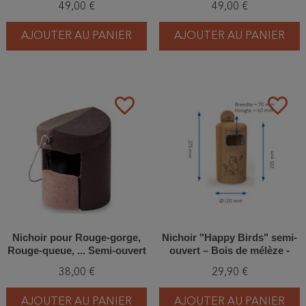
49,00 €
49,00 €
158/0)
(2HW - 157/3)
AJOUTER AU PANIER
AJOUTER AU PANIER
favorite_border
favorite_border
Nichoir pour Rouge-gorge,
Nichoir "Happy Birds" semi-
Rouge-queue, ... Semi-ouvert
ouvert – Bois de mélèze -
- Béton de bois - Schwegler
Europlay
38,00 €
29,90 €
(2H - 152/8)
AJOUTER AU PANIER
AJOUTER AU PANIER