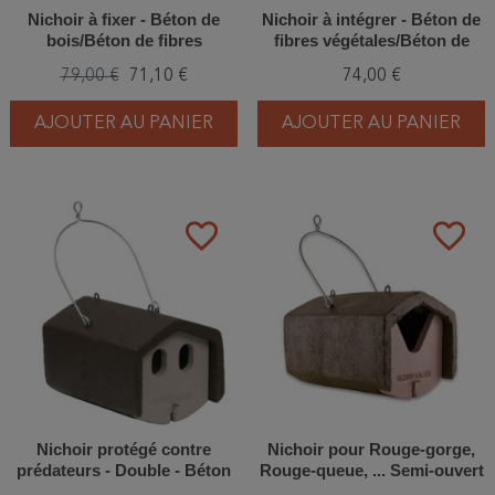
Nichoir à fixer - Béton de
Nichoir à intégrer - Béton de
bois/Béton de fibres
fibres végétales/Béton de
végétales - Schwegler (1HE -
bois - Schwegler (1HE -
79,00 €
71,10 €
74,00 €
632/5)
631/8)
AJOUTER AU PANIER
AJOUTER AU PANIER
favorite_border
favorite_border
Nichoir protégé contre
Nichoir pour Rouge-gorge,
prédateurs - Double - Béton
Rouge-queue, ... Semi-ouvert
de bois - Schwegler (1N -
- Béton de bois - Schwegler