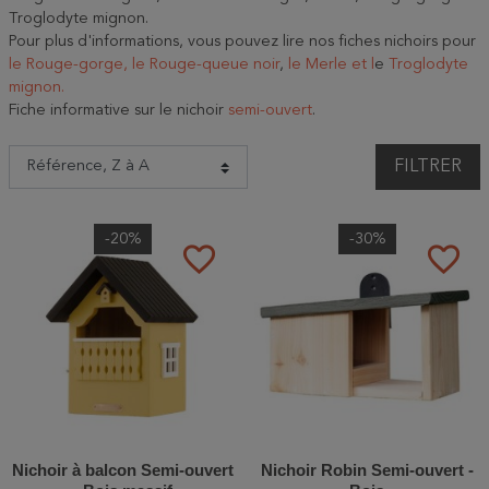
Troglodyte mignon.
Pour plus d'informations, vous pouvez lire nos fiches nichoirs pour
le Rouge-gorge,
le Rouge-queue noir
,
le Merle et l
e
Troglodyte
mignon.
Fiche informative sur le nichoir
semi-ouvert
.
FILTRER
-20%
-30%
favorite_border
favorite_border
Nichoir à balcon Semi-ouvert
Nichoir Robin Semi-ouvert -