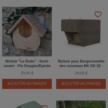
favorite_border
favorite_border
Nichoir "Le Dodu" - Semi-
Nichoir pour Bergeronnette
ouvert - Pin Douglas/Epicéa
des ruisseaux NK GK 02 -
Béton de bois
29,95 €
39,00 €
AJOUTER AU PANIER
AJOUTER AU PANIER