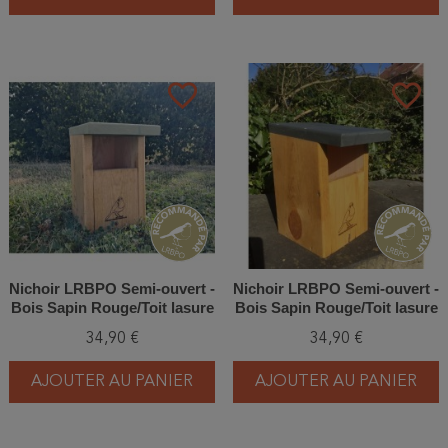
favorite_border
favorite_border
Nichoir LRBPO Semi-ouvert -
Nichoir LRBPO Semi-ouvert -
Bois Sapin Rouge/Toit lasure
Bois Sapin Rouge/Toit lasure
naturelle vert
naturelle grise
34,90 €
34,90 €
AJOUTER AU PANIER
AJOUTER AU PANIER