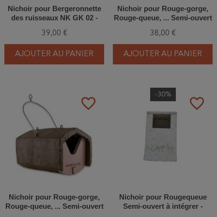
Nichoir pour Bergeronnette
Nichoir pour Rouge-gorge,
des ruisseaux NK GK 02 -
Rouge-queue, ... Semi-ouvert
Béton de bois
- Béton de bois - Schwegler
39,00 €
38,00 €
(2H - 152/8)
AJOUTER AU PANIER
AJOUTER AU PANIER
-30%
favorite_border
favorite_border
Nichoir pour Rouge-gorge,
Nichoir pour Rougequeue
Rouge-queue, ... Semi-ouvert
Semi-ouvert à intégrer -
- Béton de bois - Schwegler
Béton de bois - Nat'h