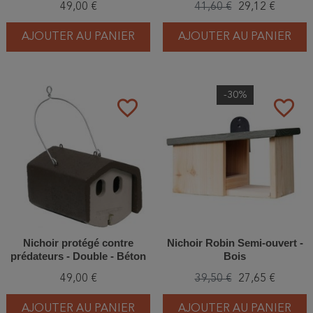
49,00 €
41,60 €
29,12 €
(2HW - 157/3)
AJOUTER AU PANIER
AJOUTER AU PANIER
-30%
favorite_border
favorite_border
Nichoir protégé contre
Nichoir Robin Semi-ouvert -
prédateurs - Double - Béton
Bois
de bois - Schwegler (1N -
49,00 €
39,50 €
27,65 €
158/0)
AJOUTER AU PANIER
AJOUTER AU PANIER