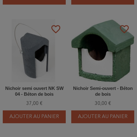
favorite_border
favorite_border
Nichoir semi ouvert NK SW
Nichoir Semi-ouvert - Béton
04 - Béton de bois
de bois
37,00 €
30,00 €
AJOUTER AU PANIER
AJOUTER AU PANIER