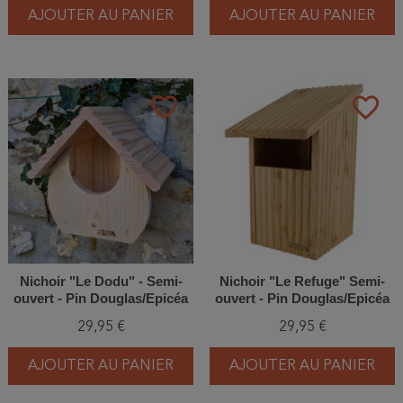
AJOUTER AU PANIER
AJOUTER AU PANIER
favorite_border
favorite_border
Nichoir "Le Dodu" - Semi-
Nichoir "Le Refuge" Semi-
ouvert - Pin Douglas/Epicéa
ouvert - Pin Douglas/Epicéa
29,95 €
29,95 €
AJOUTER AU PANIER
AJOUTER AU PANIER