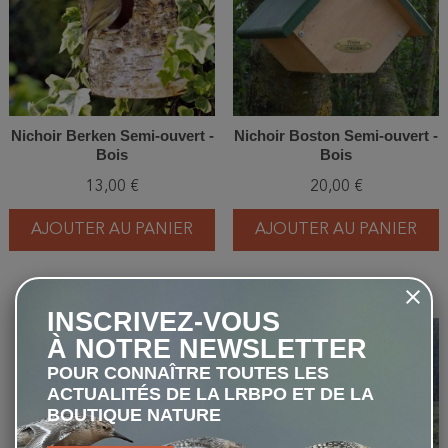
Nichoir Berken Semi-ouvert -
Nichoir Boston Semi-ouvert -
Bois
Bois
13,00 €
20,00 €
AJOUTER AU PANIER
AJOUTER AU PANIER
INSCRIVEZ-VOUS
favorite_border
favorite_border
À NOTRE NEWSLETTER
POUR CONNAÎTRE TOUTES LES
ACTUALITÉS DE LA LRBPO ET DE LA
BOUTIQUE NATURE