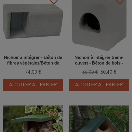
favorite_border
favorite_border
Nichoir à intégrer - Béton de
Nichoir à intégrer Semi-
fibres végétales/Béton de
ouvert - Béton de bois -
bois - Schwegler (1HE -
Schwegler (N°26 - 730/8)
74,00 €
56,00 €
50,40 €
631/8)
AJOUTER AU PANIER
AJOUTER AU PANIER
favorite_border
favorite_border