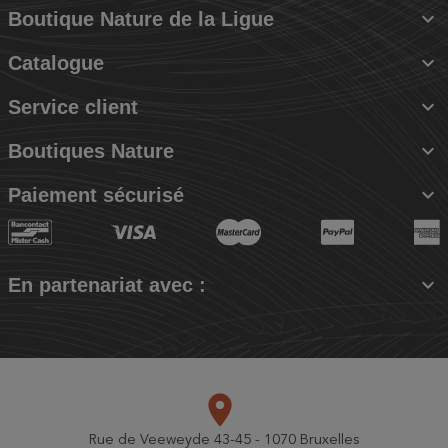

Boutique Nature de la Ligue

Catalogue

Service client

Boutiques Nature

Paiement sécurisé

En partenariat avec :
place
Rue de Veeweyde 43-45 - 1070 Bruxelles