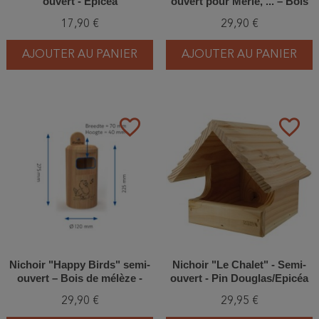
ouvert - Épicéa
ouvert pour Merle, ... – Bois
de mélèze - Europlay
17,90 €
29,90 €
AJOUTER AU PANIER
AJOUTER AU PANIER
favorite_border
favorite_border
Nichoir "Happy Birds" semi-
Nichoir "Le Chalet" - Semi-
ouvert – Bois de mélèze -
ouvert - Pin Douglas/Epicéa
Europlay
29,90 €
29,95 €