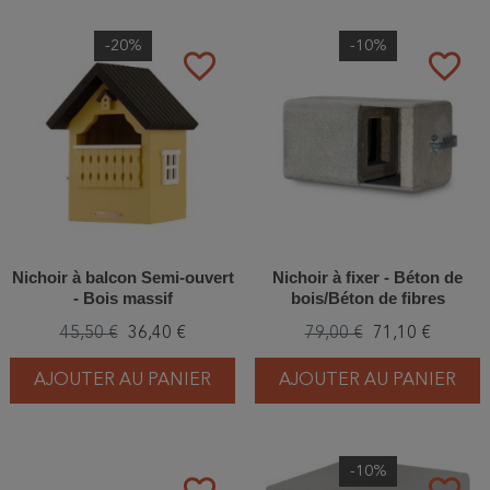
-20%
-10%
favorite_border
favorite_border
Nichoir à balcon Semi-ouvert
Nichoir à fixer - Béton de
- Bois massif
bois/Béton de fibres
végétales - Schwegler (1HE -
45,50 €
36,40 €
79,00 €
71,10 €
632/5)
AJOUTER AU PANIER
AJOUTER AU PANIER
-10%