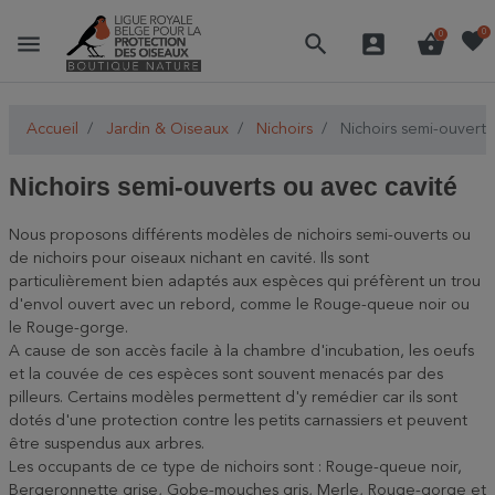
favorite
0
menu
search
account_box
shopping_basket
0
Accueil
Jardin & Oiseaux
Nichoirs
Nichoirs semi-ouverts
Nichoirs semi-ouverts ou avec cavité
Nous proposons différents modèles de nichoirs semi-ouverts ou
de nichoirs pour oiseaux nichant en cavité. Ils sont
particulièrement bien adaptés aux espèces qui préfèrent un trou
d'envol ouvert avec un rebord, comme le Rouge-queue noir ou
le Rouge-gorge.
A cause de son accès facile à la chambre d'incubation, les oeufs
et la couvée de ces espèces sont souvent menacés par des
pilleurs. Certains modèles permettent d'y remédier car ils sont
dotés d'une protection contre les petits carnassiers et peuvent
être suspendus aux arbres.
Les occupants de ce type de nichoirs sont : Rouge-queue noir,
Bergeronnette grise, Gobe-mouches gris, Merle, Rouge-gorge et