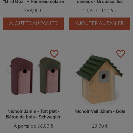
"Bird Box" + Panneau solaire
oiseaux - Broussailles
- Cèdre rouge
269,00 €
13,95 €
11,16 €
AJOUTER AU PANIER
AJOUTER AU PANIER
favorite_border
favorite_border
Nichoir 32mm - Toit plat -
Nichoir Vail 32mm - Bois
Béton de bois - Schwegler
(1B - 102/3)
À partir de 36,00 €
23,00 €