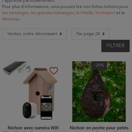
l'apprécie particulièrement.
Pour plus d'informations, vous pouvez lire nos fiches nichoirs pour
les mésanges
,
les grandes mésanges
,
la Sittelle Torchepot
et le
Moineau
.
FILTRER
-20%
favorite_border
favorite_border
Nichoir avec caméra Wifi
Nichoir en poche pour petits