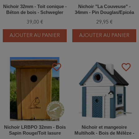
Nichoir 32mm - Toit conique -
Nichoir "La Couveuse" -
Béton de bois - Schwegler
34mm - Pin Douglas/Epicéa
(2M FG - 111/5)
39,00 €
29,95 €
AJOUTER AU PANIER
AJOUTER AU PANIER
favorite_border
favorite_border
Nichoir LRBPO 32mm - Bois
Nichoir et mangeoire
Sapin Rouge/Toit lasure
Multiholk - Bois de Mélèze -
naturelle clair
Vert/Bleu/Bleu et blanc/Gris