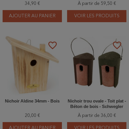
34,90 €
À partir de 59,50 €
AJOUTER AU PANIER
VOIR LES PRODUITS
favorite_border
favorite_border
Nichoir Aldine 34mm - Bois
Nichoir trou ovale - Toit plat -
Béton de bois - Schwegler
(1B - 108/5)
20,00 €
À partir de 36,00 €
AJOUTER AU PANIER
VOIR LES PRODUITS