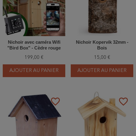
Nichoir avec caméra Wifi
Nichoir Kopervik 32mm -
"Bird Box" - Cèdre rouge
Bois
199,00 €
15,00 €
AJOUTER AU PANIER
AJOUTER AU PANIER
favorite_border
favorite_border