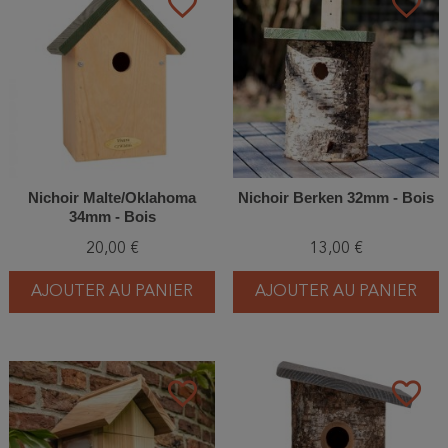
favorite_border
favorite_border
Nichoir Malte/Oklahoma
Nichoir Berken 32mm - Bois
34mm - Bois
20,00 €
13,00 €
AJOUTER AU PANIER
AJOUTER AU PANIER
favorite_border
favorite_border