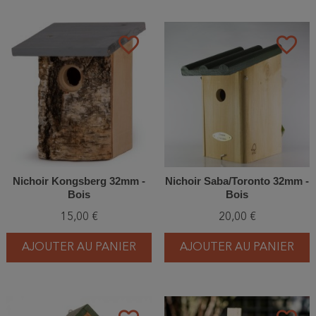
favorite_border
favorite_border
Nichoir Kongsberg 32mm -
Nichoir Saba/Toronto 32mm -
Bois
Bois
15,00 €
20,00 €
AJOUTER AU PANIER
AJOUTER AU PANIER