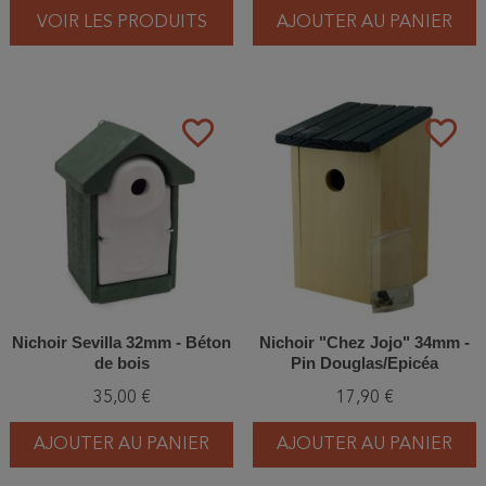
VOIR LES PRODUITS
AJOUTER AU PANIER
favorite_border
favorite_border
Nichoir Sevilla 32mm - Béton
Nichoir "Chez Jojo" 34mm -
de bois
Pin Douglas/Epicéa
35,00 €
17,90 €
AJOUTER AU PANIER
AJOUTER AU PANIER