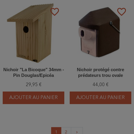
favorite_border
favorite_border
Nichoir "La Bicoque" 34mm -
Nichoir protégé contre
Pin Douglas/Epicéa
prédateurs trou ovale
(30x45mm) - Béton de bois -
29,95 €
44,00 €
Schwegler (2GR - 218/1)
AJOUTER AU PANIER
AJOUTER AU PANIER
Suivant
1
2
keyboard_arrow_right