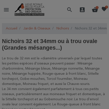
favorite
0
menu
search
account_box
shopping_basket
0
Accueil
Jardin & Oiseaux
Nichoirs
Nichoirs 32 et 34mm o
Nichoirs 32 et 34mm ou à trou ovale
(Grandes mésanges...)
Le trou de 32 mm est le «diamètre universel» par lequel toutes
les petites espèces d'oiseaux peuvent passer : Mésange
charbonnière, Mésange bleue, Mésange nonnette, Mésange
noire, Mésange huppée, Rouge-queue à front blanc, Sittelle
torchepot, Gobe-mouches, Torcol fourmilier, Moineau
domestique, Moineau friquet, et aussi la Chauve-souris.
Le 34 mm convient également parfaitement à tous ces petits
oiseaux, particulièrement aux moineaux friquet et domestique, à
la Sittelle torchepot et au Gobemouche noir. Le trou d'envol
ovale leur convient également. Le Rouge-queue à front blanc