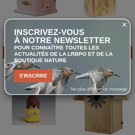
Nichoir Minnesota 32mm -
Nichoir Anson 34mm - Bois
Bois/Ardoise
INSCRIVEZ-VOUS
À NOTRE NEWSLETTER
20,00 €
18,00 €
POUR CONNAÎTRE TOUTES LES
AJOUTER AU PANIER
AJOUTER AU PANIER
ACTUALITÉS DE LA LRBPO ET DE LA
BOUTIQUE NATURE
S'INSCRIRE
favorite_border
favorite_border
Ne plus afficher ce message