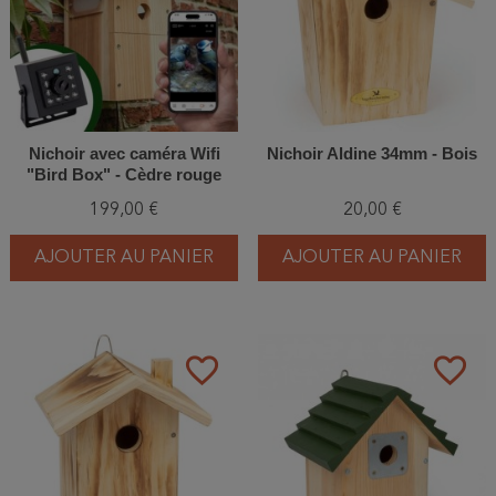
Nichoir avec caméra Wifi
Nichoir Aldine 34mm - Bois
"Bird Box" - Cèdre rouge
199,00 €
20,00 €
AJOUTER AU PANIER
AJOUTER AU PANIER
favorite_border
favorite_border