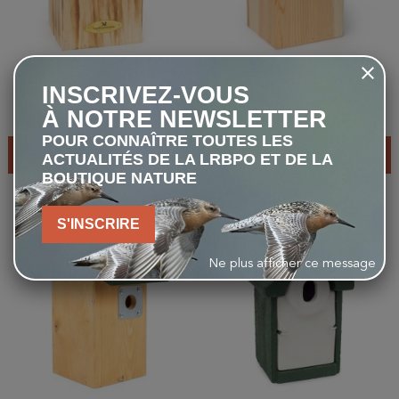
Nichoir Anson 34mm - Bois
Nichoir Vail 32mm - Bois
INSCRIVEZ-VOUS
À NOTRE NEWSLETTER
18,00 €
23,00 €
POUR CONNAÎTRE TOUTES LES
AJOUTER AU PANIER
AJOUTER AU PANIER
ACTUALITÉS DE LA LRBPO ET DE LA
BOUTIQUE NATURE
S'INSCRIRE
favorite_border
favorite_border
Ne plus afficher ce message