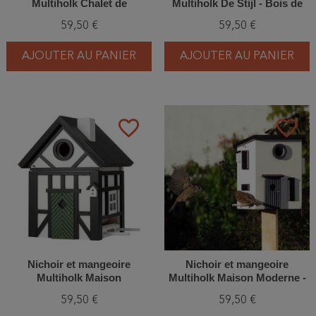
Multiholk Chalet de
Multiholk De Stijl - Bois de
Montagne - Bois de Mélèze
Mélèze
59,50 €
59,50 €
AJOUTER AU PANIER
AJOUTER AU PANIER
favorite_border
favorite_border
Nichoir et mangeoire
Nichoir et mangeoire
Multiholk Maison
Multiholk Maison Moderne -
Colombages - Bois de
Bois de Mélèze
59,50 €
59,50 €
Mélèze