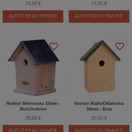
33,00 €
15,00 €
AJOUTER AU PANIER
AJOUTER AU PANIER
favorite_border
favorite_border
Nichoir Minnesota 32mm -
Nichoir Malte/Oklahoma
Bois/Ardoise
34mm - Bois
20,00 €
20,00 €
AJOUTER AU PANIER
AJOUTER AU PANIER