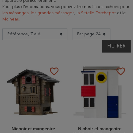
l'apprécie particulièrement.
Pour plus d'informations, vous pouvez lire nos fiches nichoirs pour
les mésanges
,
les grandes mésanges
,
la Sittelle Torchepot
et le
Moineau
.
FILTRER
favorite_border
favorite_border
Nichoir et mangeoire
Nichoir et mangeoire