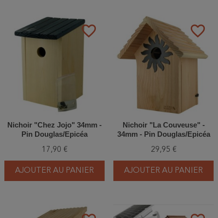
favorite_border
favorite_border
Nichoir "Chez Jojo" 34mm -
Nichoir "La Couveuse" -
Pin Douglas/Epicéa
34mm - Pin Douglas/Epicéa
17,90 €
29,95 €
AJOUTER AU PANIER
AJOUTER AU PANIER