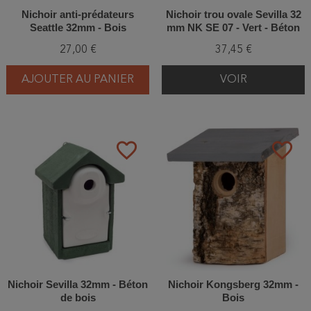
Nichoir anti‑prédateurs
Nichoir trou ovale Sevilla 32
Seattle 32mm - Bois
mm NK SE 07 - Vert - Béton
de bois
27,00 €
37,45 €
AJOUTER AU PANIER
VOIR
favorite_border
favorite_border
Nichoir Sevilla 32mm - Béton
Nichoir Kongsberg 32mm -
de bois
Bois