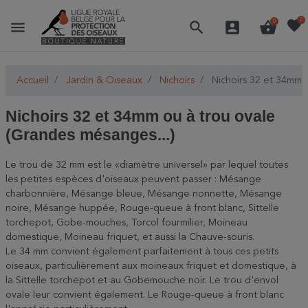
favorite
0
menu
search
account_box
shopping_basket
0
Accueil
Jardin & Oiseaux
Nichoirs
Nichoirs 32 et 34mm o
Nichoirs 32 et 34mm ou à trou ovale
(Grandes mésanges...)
Le trou de 32 mm est le «diamètre universel» par lequel toutes
les petites espèces d'oiseaux peuvent passer : Mésange
charbonnière, Mésange bleue, Mésange nonnette, Mésange
noire, Mésange huppée, Rouge-queue à front blanc, Sittelle
torchepot, Gobe-mouches, Torcol fourmilier, Moineau
domestique, Moineau friquet, et aussi la Chauve-souris.
Le 34 mm convient également parfaitement à tous ces petits
oiseaux, particulièrement aux moineaux friquet et domestique, à
la Sittelle torchepot et au Gobemouche noir. Le trou d'envol
ovale leur convient également. Le Rouge-queue à front blanc