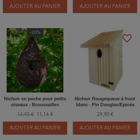
AJOUTER AU PANIER
AJOUTER AU PANIER
-20%
favorite_border
favorite_border
Nichoir en poche pour petits
Nichoir Rougequeue à front
oiseaux - Broussailles
blanc - Pin Douglas/Epicéa
13,95 €
11,16 €
29,90 €
AJOUTER AU PANIER
AJOUTER AU PANIER