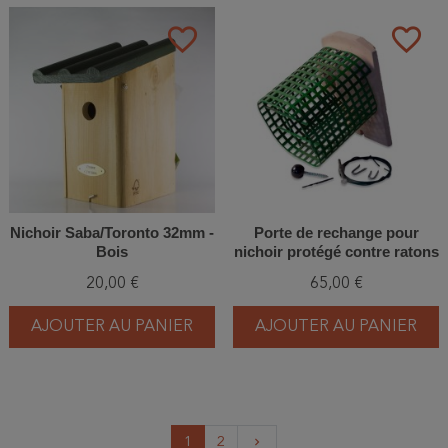
favorite_border
favorite_border
Nichoir Saba/Toronto 32mm -
Porte de rechange pour
Bois
nichoir protégé contre ratons
laveurs - Béton de bois -
20,00 €
65,00 €
Schwegler (2GR-WBS -
838/1)
AJOUTER AU PANIER
AJOUTER AU PANIER
Suivant
1
2
keyboard_arrow_right