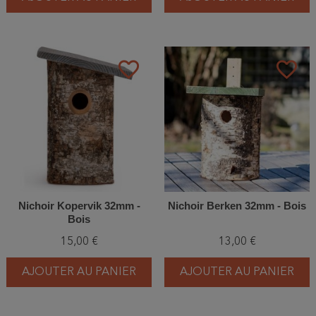
favorite_border
favorite_border
Nichoir Kopervik 32mm -
Nichoir Berken 32mm - Bois
Bois
15,00 €
13,00 €
AJOUTER AU PANIER
AJOUTER AU PANIER