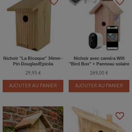
favorite_border
favorite_border
Nichoir "La Bicoque" 34mm -
Nichoir avec caméra Wifi
Pin Douglas/Epicéa
"Bird Box" + Panneau solaire
- Cèdre rouge
29,95 €
269,00 €
AJOUTER AU PANIER
AJOUTER AU PANIER
favorite_border
favorite_border