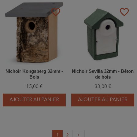
favorite_border
favorite_border
Nichoir Kongsberg 32mm -
Nichoir Sevilla 32mm - Béton
Bois
de bois
15,00 €
33,00 €
AJOUTER AU PANIER
AJOUTER AU PANIER
Suivant
1
2
keyboard_arrow_right