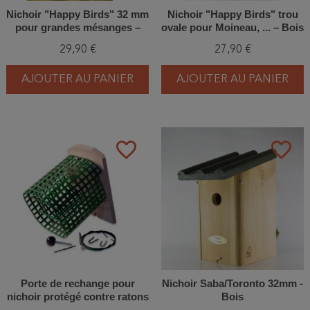
Nichoir "Happy Birds" 32 mm
Nichoir "Happy Birds" trou
pour grandes mésanges –
ovale pour Moineau, ... – Bois
Bois de mélèze - Europlay
de mélèze - Europlay
29,90 €
27,90 €
AJOUTER AU PANIER
AJOUTER AU PANIER
favorite_border
favorite_border
Porte de rechange pour
Nichoir Saba/Toronto 32mm -
nichoir protégé contre ratons
Bois
laveurs - Béton de bois -