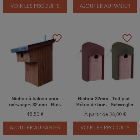
VOIR LES PRODUITS
AJOUTER AU PANIER
favorite_border
favorite_border
Nichoir à balcon pour
Nichoir 32mm - Toit plat -
mésanges 32 mm - Bois
Béton de bois - Schwegler
(1B - 102/3)
48,50 €
À partir de 36,00 €
AJOUTER AU PANIER
VOIR LES PRODUITS