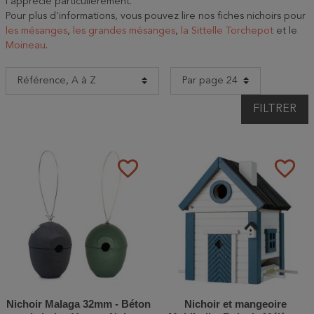
l'apprécie particulièrement.
Pour plus d'informations, vous pouvez lire nos fiches nichoirs pour
les mésanges
,
les grandes mésanges
,
la Sittelle Torchepot
et le
Moineau
.
FILTRER
favorite_border
favorite_border
Nichoir Malaga 32mm - Béton
Nichoir et mangeoire