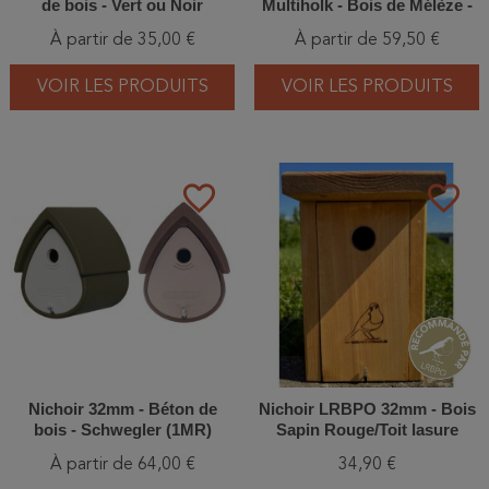
de bois - Vert ou Noir
Multiholk - Bois de Mélèze -
Vert/Bleu/Bleu et blanc/Gris
À partir de 35,00 €
À partir de 59,50 €
VOIR LES PRODUITS
VOIR LES PRODUITS
favorite_border
favorite_border
Nichoir 32mm - Béton de
Nichoir LRBPO 32mm - Bois
bois - Schwegler (1MR)
Sapin Rouge/Toit lasure
naturelle clair
À partir de 64,00 €
34,90 €