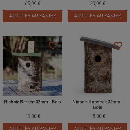
65,00 €
20,00 €
Schwegler (2GR-WBS -
838/1)
AJOUTER AU PANIER
AJOUTER AU PANIER
favorite_border
favorite_border
Nichoir Berken 32mm - Bois
Nichoir Kopervik 32mm -
Bois
13,00 €
15,00 €
AJOUTER AU PANIER
AJOUTER AU PANIER