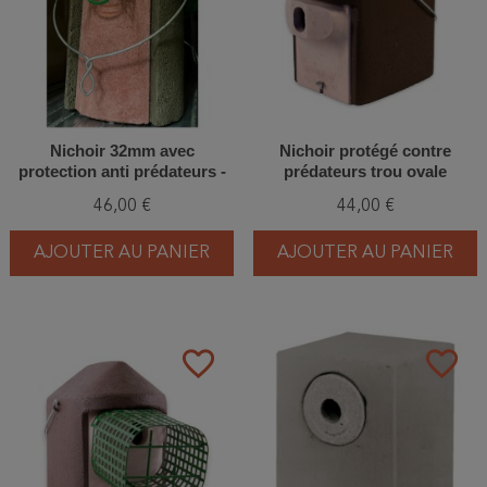
Nichoir 32mm avec
Nichoir protégé contre
protection anti prédateurs -
prédateurs trou ovale
Toit plat - Béton de bois -
(30x45mm) - Béton de bois -
46,00 €
44,00 €
Schwegler (1B - 202/0)
Schwegler (2GR - 218/1)
AJOUTER AU PANIER
AJOUTER AU PANIER
favorite_border
favorite_border