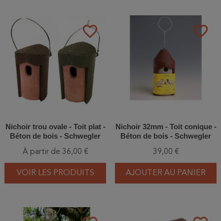
favorite_border
favorite_border
Nichoir trou ovale - Toit plat -
Nichoir 32mm - Toit conique -
Béton de bois - Schwegler
Béton de bois - Schwegler
(1B - 108/5)
(2M FG - 111/5)
À partir de 36,00 €
39,00 €
VOIR LES PRODUITS
AJOUTER AU PANIER