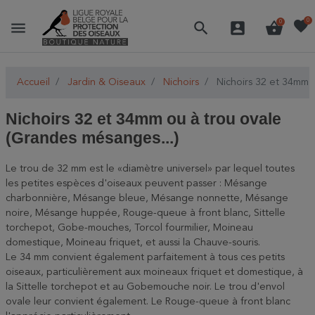
favorite
0
menu
search
account_box
shopping_basket
0
Accueil
Jardin & Oiseaux
Nichoirs
Nichoirs 32 et 34mm o
Nichoirs 32 et 34mm ou à trou ovale
(Grandes mésanges...)
Le trou de 32 mm est le «diamètre universel» par lequel toutes
les petites espèces d'oiseaux peuvent passer : Mésange
charbonnière, Mésange bleue, Mésange nonnette, Mésange
noire, Mésange huppée, Rouge-queue à front blanc, Sittelle
torchepot, Gobe-mouches, Torcol fourmilier, Moineau
domestique, Moineau friquet, et aussi la Chauve-souris.
Le 34 mm convient également parfaitement à tous ces petits
oiseaux, particulièrement aux moineaux friquet et domestique, à
la Sittelle torchepot et au Gobemouche noir. Le trou d'envol
ovale leur convient également. Le Rouge-queue à front blanc