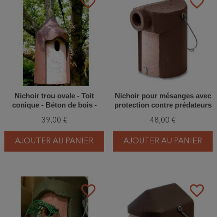
favorite_border
favorite_border
Nichoir trou ovale - Toit
Nichoir pour mésanges avec
conique - Béton de bois -
protection contre prédateurs
Schwegler (2M FG - 117/7)
34mm - Béton de bois -
39,00 €
48,00 €
Schwegler (3SV - 122/1)
AJOUTER AU PANIER
AJOUTER AU PANIER
favorite_border
favorite_border