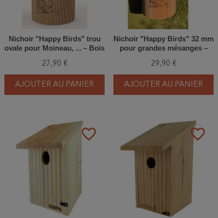
Nichoir "Happy Birds" trou
Nichoir "Happy Birds" 32 mm
ovale pour Moineau, ... – Bois
pour grandes mésanges –
de mélèze - Europlay
Bois de mélèze - Europlay
27,90 €
29,90 €
AJOUTER AU PANIER
AJOUTER AU PANIER
favorite_border
favorite_border