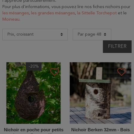
l'apprécie particulièrement.
Pour plus d'informations, vous pouvez lire nos fiches nichoirs pour
les mésanges
,
les grandes mésanges
,
la Sittelle Torchepot
et le
Moineau
.
FILTRER
-20%
favorite_border
favorite_border
Nichoir en poche pour petits
Nichoir Berken 32mm - Bois