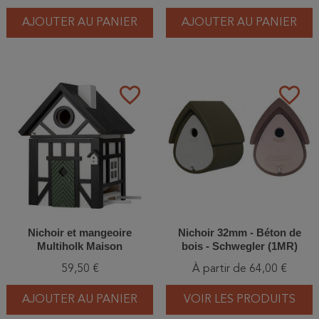
AJOUTER AU PANIER
AJOUTER AU PANIER
favorite_border
favorite_border
Nichoir et mangeoire
Nichoir 32mm - Béton de
Multiholk Maison
bois - Schwegler (1MR)
Colombages - Bois de
59,50 €
À partir de 64,00 €
Mélèze
AJOUTER AU PANIER
VOIR LES PRODUITS