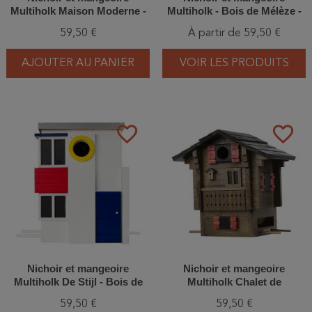
Multiholk Maison Moderne -
Multiholk - Bois de Mélèze -
Bois de Mélèze
Vert/Bleu/Bleu et blanc/Gris
59,50 €
À partir de 59,50 €
AJOUTER AU PANIER
VOIR LES PRODUITS
favorite_border
favorite_border
Nichoir et mangeoire
Nichoir et mangeoire
Multiholk De Stijl - Bois de
Multiholk Chalet de
Mélèze
Montagne - Bois de Mélèze
59,50 €
59,50 €