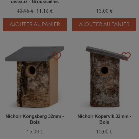
oiseaux - Broussailles
13,95 €
11,16 €
13,00 €
AJOUTER AU PANIER
AJOUTER AU PANIER
favorite_border
favorite_border
Nichoir Kongsberg 32mm -
Nichoir Kopervik 32mm -
Bois
Bois
15,00 €
15,00 €