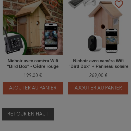
favorite_border
favorite_border
Nichoir avec caméra Wifi
Nichoir avec caméra Wifi
"Bird Box" - Cèdre rouge
"Bird Box" + Panneau solaire
- Cèdre rouge
199,00 €
269,00 €
AJOUTER AU PANIER
AJOUTER AU PANIER
RETOUR EN HAUT