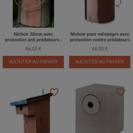
Nichoir 32mm avec
Nichoir pour mésanges avec
protection anti prédateurs -
protection contre prédateurs
Toit plat - Béton de bois -
34mm - Béton de bois -
46,00 €
48,00 €
Schwegler (1B - 202/0)
Schwegler (3SV - 122/1)
AJOUTER AU PANIER
AJOUTER AU PANIER
favorite_border
favorite_border