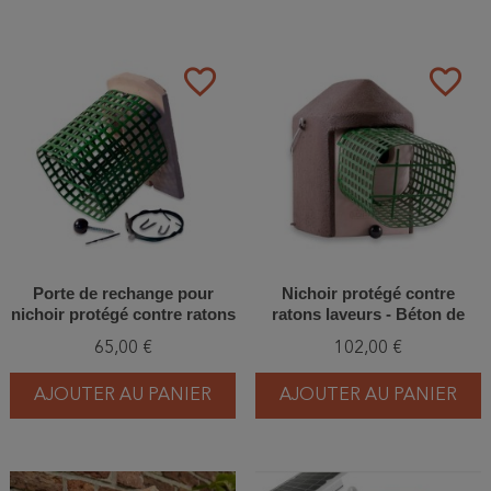
favorite_border
favorite_border
Porte de rechange pour
Nichoir protégé contre
nichoir protégé contre ratons
ratons laveurs - Béton de
laveurs - Béton de bois -
bois - Schwegler (2GR - WBS
65,00 €
102,00 €
Schwegler (2GR-WBS -
- 219/8)
838/1)
AJOUTER AU PANIER
AJOUTER AU PANIER