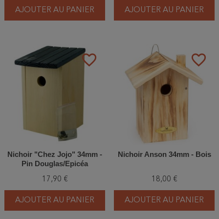
AJOUTER AU PANIER
AJOUTER AU PANIER
favorite_border
favorite_border
Nichoir "Chez Jojo" 34mm -
Nichoir Anson 34mm - Bois
Pin Douglas/Epicéa
17,90 €
18,00 €
AJOUTER AU PANIER
AJOUTER AU PANIER