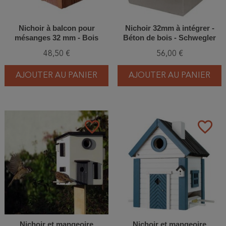
Nichoir à balcon pour
Nichoir 32mm à intégrer -
mésanges 32 mm - Bois
Béton de bois - Schwegler
(N°24 - 710/0)
48,50 €
56,00 €
AJOUTER AU PANIER
AJOUTER AU PANIER
favorite_border
favorite_border
Nichoir et mangeoire
Nichoir et mangeoire