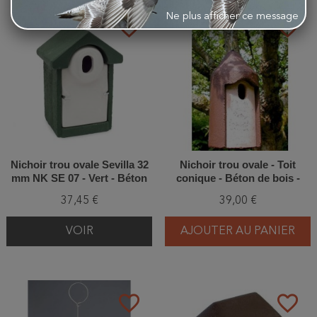
Ne plus afficher ce message
favorite_border
favorite_border
Nichoir trou ovale Sevilla 32
Nichoir trou ovale - Toit
mm NK SE 07 - Vert - Béton
conique - Béton de bois -
de bois
Schwegler (2M FG - 117/7)
37,45 €
39,00 €
VOIR
AJOUTER AU PANIER
favorite_border
favorite_border