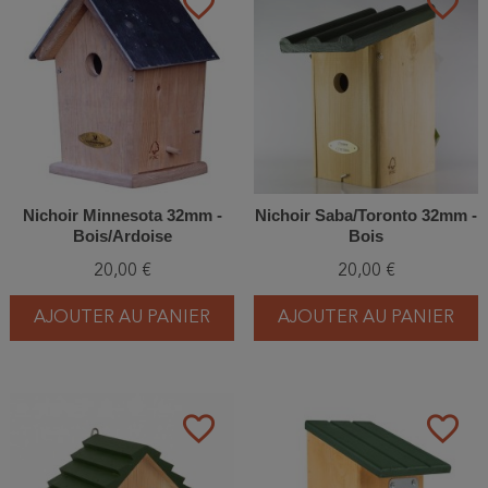
favorite_border
favorite_border
Nichoir Minnesota 32mm -
Nichoir Saba/Toronto 32mm -
Bois/Ardoise
Bois
20,00 €
20,00 €
AJOUTER AU PANIER
AJOUTER AU PANIER
favorite_border
favorite_border