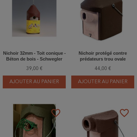
Nichoir 32mm - Toit conique -
Nichoir protégé contre
Béton de bois - Schwegler
prédateurs trou ovale
(2M FG - 111/5)
(30x45mm) - Béton de bois -
39,00 €
44,00 €
Schwegler (2GR - 218/1)
AJOUTER AU PANIER
AJOUTER AU PANIER
favorite_border
favorite_border