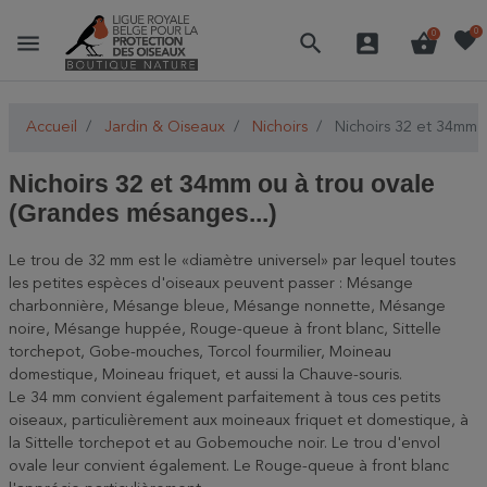
favorite
0
menu
search
account_box
shopping_basket
0
Accueil
Jardin & Oiseaux
Nichoirs
Nichoirs 32 et 34mm o
Nichoirs 32 et 34mm ou à trou ovale
(Grandes mésanges...)
Le trou de 32 mm est le «diamètre universel» par lequel toutes
les petites espèces d'oiseaux peuvent passer : Mésange
charbonnière, Mésange bleue, Mésange nonnette, Mésange
noire, Mésange huppée, Rouge-queue à front blanc, Sittelle
torchepot, Gobe-mouches, Torcol fourmilier, Moineau
domestique, Moineau friquet, et aussi la Chauve-souris.
Le 34 mm convient également parfaitement à tous ces petits
oiseaux, particulièrement aux moineaux friquet et domestique, à
la Sittelle torchepot et au Gobemouche noir. Le trou d'envol
ovale leur convient également. Le Rouge-queue à front blanc