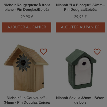
Nichoir Rougequeue à front
Nichoir "La Bicoque" 34mm -
blanc - Pin Douglas/Epicéa
Pin Douglas/Epicéa
29,90 €
29,95 €
AJOUTER AU PANIER
AJOUTER AU PANIER
favorite_border
favorite_border
Nichoir "La Couveuse" -
Nichoir Sevilla 32mm - Béton
34mm - Pin Douglas/Epicéa
de bois