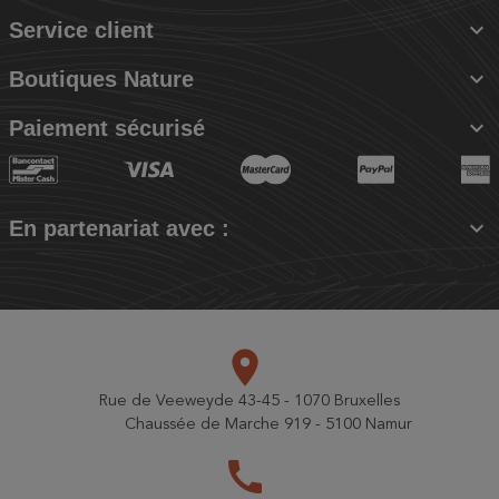

Service client

Boutiques Nature

Paiement sécurisé

En partenariat avec :
place
Rue de Veeweyde 43-45 - 1070 Bruxelles
Chaussée de Marche 919 - 5100 Namur
call