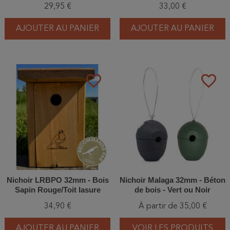
29,95 €
33,00 €
AJOUTER AU PANIER
AJOUTER AU PANIER
favorite_border
favorite_border
Nichoir LRBPO 32mm - Bois
Nichoir Malaga 32mm - Béton
Sapin Rouge/Toit lasure
de bois - Vert ou Noir
naturelle clair
34,90 €
À partir de 35,00 €
AJOUTER AU PANIER
VOIR LES PRODUITS