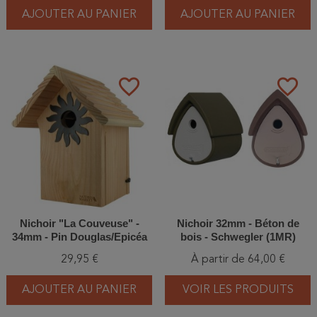
AJOUTER AU PANIER
AJOUTER AU PANIER
favorite_border
favorite_border
Nichoir "La Couveuse" -
Nichoir 32mm - Béton de
34mm - Pin Douglas/Epicéa
bois - Schwegler (1MR)
29,95 €
À partir de 64,00 €
AJOUTER AU PANIER
VOIR LES PRODUITS