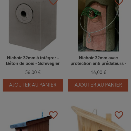
favorite_border
favorite_border
Nichoir 32mm à intégrer -
Nichoir 32mm avec
Béton de bois - Schwegler
protection anti prédateurs -
(N°24 - 710/0)
Toit plat - Béton de bois -
56,00 €
46,00 €
Schwegler (1B - 202/0)
AJOUTER AU PANIER
AJOUTER AU PANIER
favorite_border
favorite_border