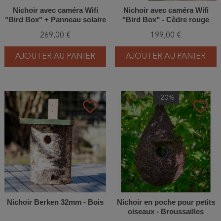
Nichoir avec caméra Wifi
Nichoir avec caméra Wifi
"Bird Box" + Panneau solaire
"Bird Box" - Cèdre rouge
- Cèdre rouge
269,00 €
199,00 €
AJOUTER AU PANIER
AJOUTER AU PANIER
-20%
favorite_border
favorite_border
Nichoir Berken 32mm - Bois
Nichoir en poche pour petits
oiseaux - Broussailles