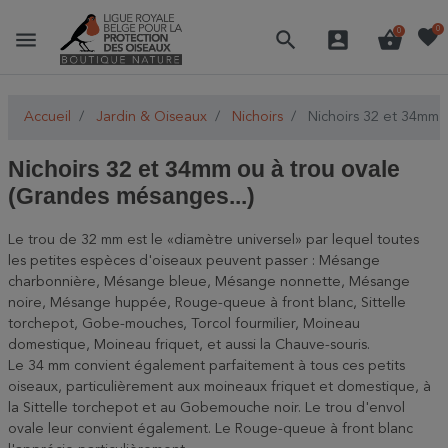
favorite
0
menu
search
account_box
shopping_basket
0
Accueil
Jardin & Oiseaux
Nichoirs
Nichoirs 32 et 34mm o
Nichoirs 32 et 34mm ou à trou ovale
(Grandes mésanges...)
Le trou de 32 mm est le «diamètre universel» par lequel toutes
les petites espèces d'oiseaux peuvent passer : Mésange
charbonnière, Mésange bleue, Mésange nonnette, Mésange
noire, Mésange huppée, Rouge-queue à front blanc, Sittelle
torchepot, Gobe-mouches, Torcol fourmilier, Moineau
domestique, Moineau friquet, et aussi la Chauve-souris.
Le 34 mm convient également parfaitement à tous ces petits
oiseaux, particulièrement aux moineaux friquet et domestique, à
la Sittelle torchepot et au Gobemouche noir. Le trou d'envol
ovale leur convient également. Le Rouge-queue à front blanc