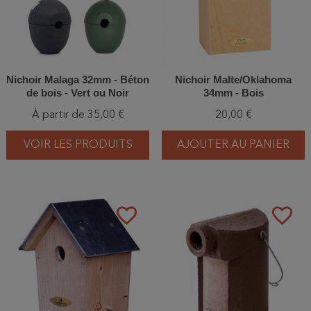
Nichoir Malaga 32mm - Béton
Nichoir Malte/Oklahoma
de bois - Vert ou Noir
34mm - Bois
À partir de 35,00 €
20,00 €
VOIR LES PRODUITS
AJOUTER AU PANIER
favorite_border
favorite_border