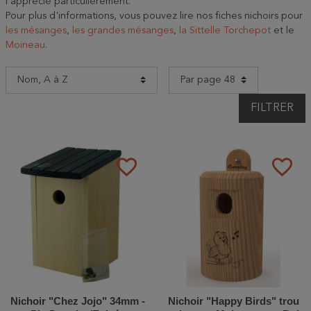
l'apprécie particulièrement.
Pour plus d'informations, vous pouvez lire nos fiches nichoirs pour
les mésanges
,
les grandes mésanges
,
la Sittelle Torchepot
et le
Moineau
.
FILTRER
favorite_border
favorite_border
Nichoir "Chez Jojo" 34mm -
Nichoir "Happy Birds" trou