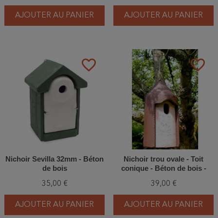
AJOUTER AU PANIER
AJOUTER AU PANIER
favorite_border
favorite_border
Nichoir Sevilla 32mm - Béton
Nichoir trou ovale - Toit
de bois
conique - Béton de bois -
Schwegler (2M FG - 117/7)
35,00 €
39,00 €
AJOUTER AU PANIER
AJOUTER AU PANIER