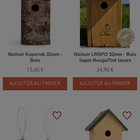
Nichoir Kopervik 32mm -
Nichoir LRBPO 32mm - Bois
Bois
Sapin Rouge/Toit lasure
naturelle clair
15,00 €
34,90 €
AJOUTER AU PANIER
AJOUTER AU PANIER
favorite_border
favorite_border