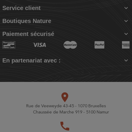

Service client

Boutiques Nature

Paiement sécurisé

En partenariat avec :
place
Rue de Veeweyde 43-45 - 1070 Bruxelles
Chaussée de Marche 919 - 5100 Namur
call