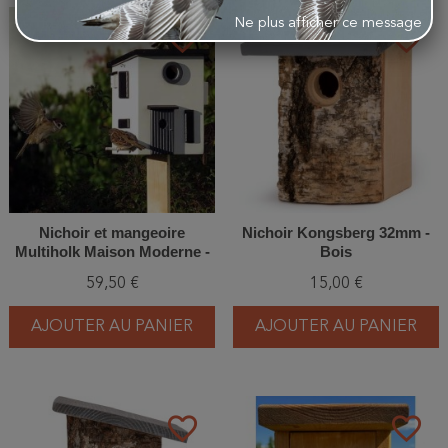
Ne plus afficher ce message
favorite_border
favorite_border
Nichoir et mangeoire
Nichoir Kongsberg 32mm -
Multiholk Maison Moderne -
Bois
Bois de Mélèze
59,50 €
15,00 €
AJOUTER AU PANIER
AJOUTER AU PANIER
favorite_border
favorite_border