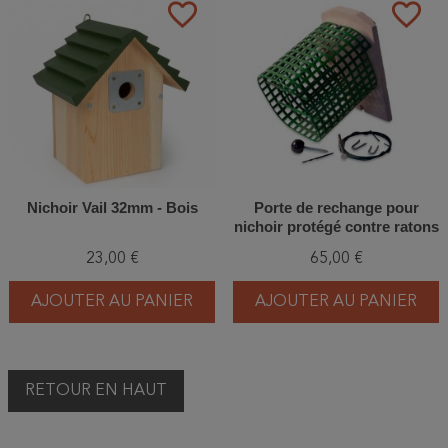
favorite_border
favorite_border
Nichoir Vail 32mm - Bois
Porte de rechange pour
nichoir protégé contre ratons
laveurs - Béton de bois -
23,00 €
65,00 €
Schwegler (2GR-WBS -
838/1)
AJOUTER AU PANIER
AJOUTER AU PANIER
RETOUR EN HAUT