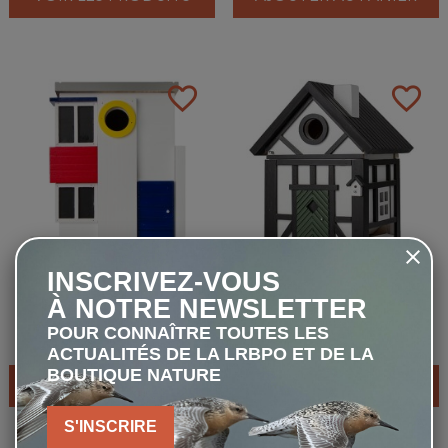
favorite_border
favorite_border
INSCRIVEZ-VOUS
Nichoir et mangeoire
Nichoir et mangeoire
À NOTRE NEWSLETTER
Multiholk De Stijl - Bois de
Multiholk Maison
Mélèze
Colombages - Bois de
POUR CONNAÎTRE TOUTES LES
59,50 €
59,50 €
Mélèze
ACTUALITÉS DE LA LRBPO ET DE LA
BOUTIQUE NATURE
AJOUTER AU PANIER
AJOUTER AU PANIER
S'INSCRIRE