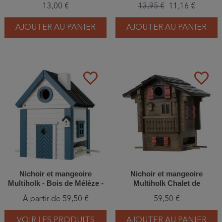
13,00 €
13,95 €
11,16 €
AJOUTER AU PANIER
AJOUTER AU PANIER
favorite_border
favorite_border
Nichoir et mangeoire
Nichoir et mangeoire
Multiholk - Bois de Mélèze -
Multiholk Chalet de
Vert/Bleu/Bleu et blanc/Gris
Montagne - Bois de Mélèze
À partir de 59,50 €
59,50 €
VOIR LES PRODUITS
AJOUTER AU PANIER