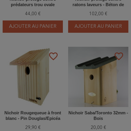
prédateurs trou ovale
ratons laveurs - Béton de
(30x45mm) - Béton de bois -
bois - Schwegler (2GR - WBS
44,00 €
102,00 €
Schwegler (2GR - 218/1)
- 219/8)
AJOUTER AU PANIER
AJOUTER AU PANIER
favorite_border
favorite_border
Nichoir Rougequeue à front
Nichoir Saba/Toronto 32mm -
blanc - Pin Douglas/Epicéa
Bois
29,90 €
20,00 €