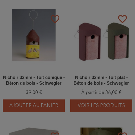
favorite_border
favorite_border
Nichoir 32mm - Toit conique -
Nichoir 32mm - Toit plat -
Béton de bois - Schwegler
Béton de bois - Schwegler
(2M FG - 111/5)
(1B - 102/3)
39,00 €
À partir de 36,00 €
AJOUTER AU PANIER
VOIR LES PRODUITS