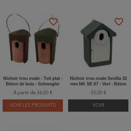
favorite_border
favorite_border
Nichoir trou ovale - Toit plat -
Nichoir trou ovale Sevilla 32
Béton de bois - Schwegler
mm NK SE 07 - Vert - Béton
(1B - 108/5)
de bois
À partir de 36,00 €
35,00 €
VOIR LES PRODUITS
VOIR