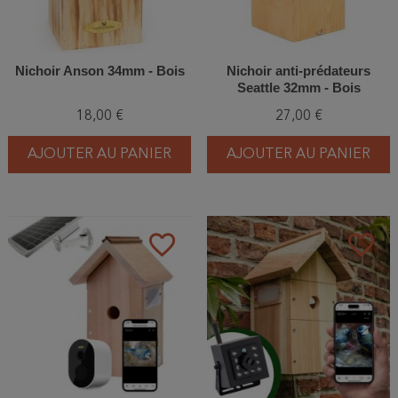
Nichoir Anson 34mm - Bois
Nichoir anti‑prédateurs
Seattle 32mm - Bois
18,00 €
27,00 €
AJOUTER AU PANIER
AJOUTER AU PANIER
favorite_border
favorite_border