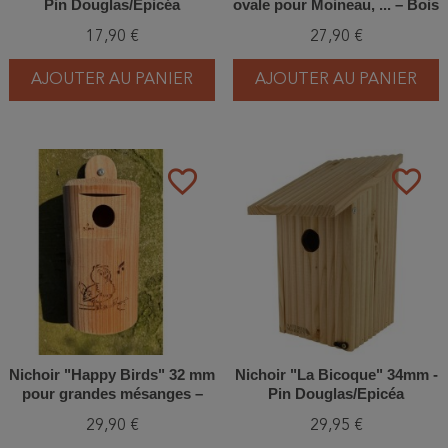
Pin Douglas/Epicéa
ovale pour Moineau, ... – Bois
de mélèze - Europlay
17,90 €
27,90 €
AJOUTER AU PANIER
AJOUTER AU PANIER
favorite_border
favorite_border
Nichoir "Happy Birds" 32 mm
Nichoir "La Bicoque" 34mm -
pour grandes mésanges –
Pin Douglas/Epicéa
Bois de mélèze - Europlay
29,90 €
29,95 €