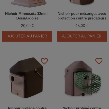
Nichoir Minnesota 32mm -
Nichoir pour mésanges avec
Bois/Ardoise
protection contre prédateurs
34mm - Béton de bois -
20,00 €
48,00 €
Schwegler (3SV - 122/1)
AJOUTER AU PANIER
AJOUTER AU PANIER
favorite_border
favorite_border
Nichoir protégé contre
Nichoir protégé contre