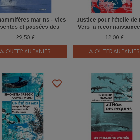
ammifères marins - Vies
Justice pour l'étoile de 
sentes et passées des
Vers la reconnaissance
èces emblématiques de
droits de l'océan
29,50 €
12,00 €
nos océans
AJOUTER AU PANIER
AJOUTER AU PANIER
favorite_border