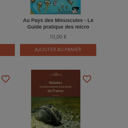
Au Pays des Minuscules - Le
Guide pratique des micro
invertébrés des eaux douces
10,00 €
AJOUTER AU PANIER
favorite_border
favorite_border