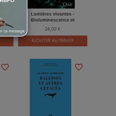
LRBPO
 des
Lumières vivantes -
Bioluminescence et
fluorescence naturelle
24,00 €
her ce message
AJOUTER AU PANIER
favorite_border
favorite_border