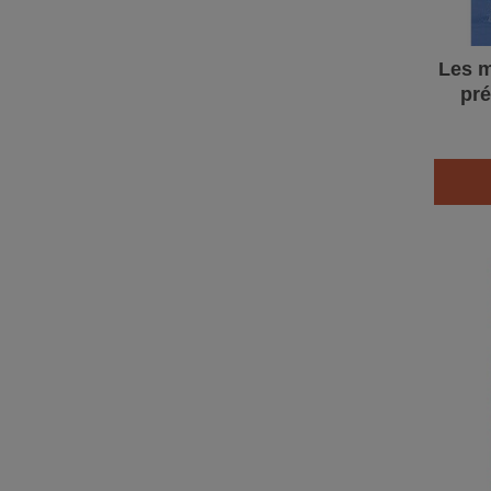
Les m
pré
esp