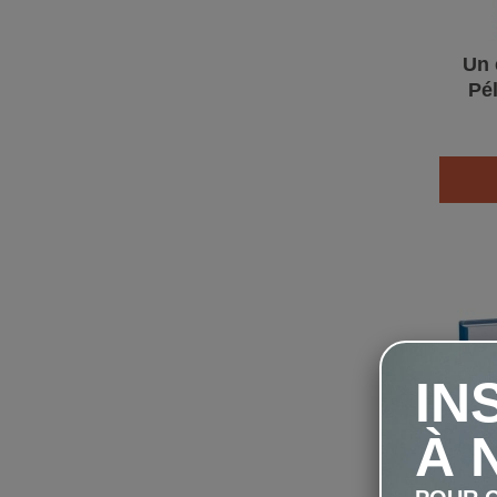
Un 
Pél
IN
À 