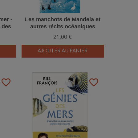
mer -
Les manchots de Mandela et
 des
autres récits océaniques
21,00 €
AJOUTER AU PANIER
favorite_border
favorite_border