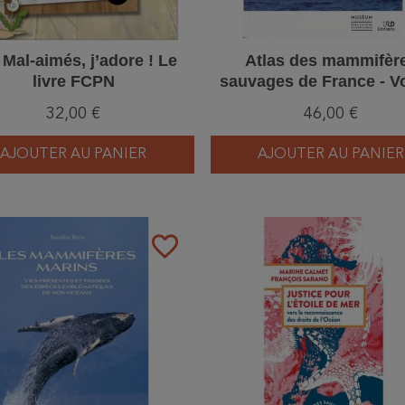
 Mal-aimés, j’adore ! Le
Atlas des mammifèr
livre FCPN
sauvages de France - Vol
Mammifères marin
32,00 €
46,00 €
AJOUTER AU PANIER
AJOUTER AU PANIER
favorite_border