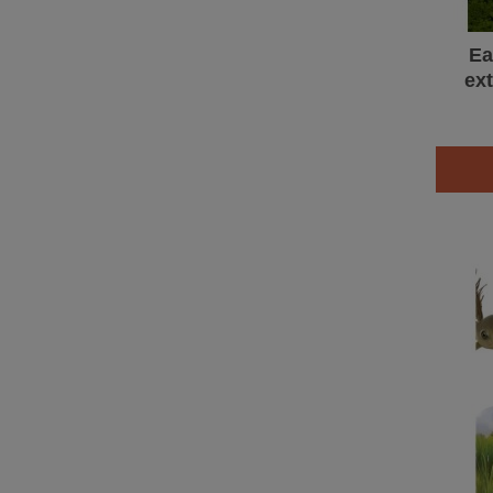
Ea
ex
fleu