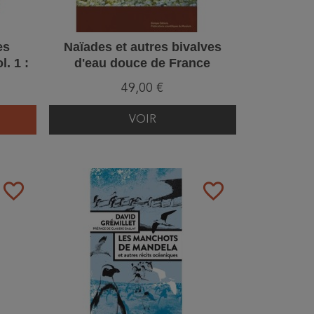
es
Naïades et autres bivalves
. 1 :
d'eau douce de France
s
49,00 €
VOIR
favorite_border
favorite_border