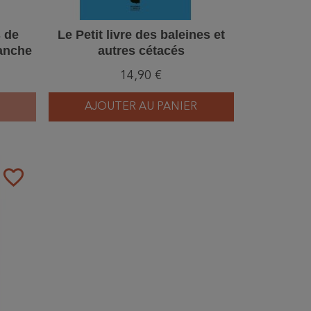
 de
Le Petit livre des baleines et
Manche
autres cétacés
14,90 €
AJOUTER AU PANIER
favorite_border