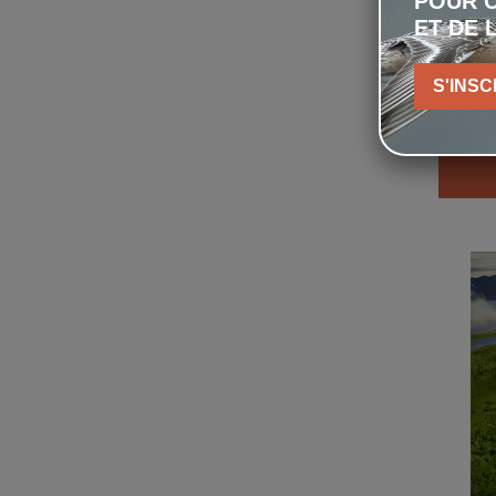
POUR C
ET DE 
La v
S'INSC