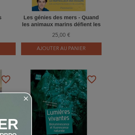
s
Les génies des mers - Quand
les animaux marins défient les
sciences
25,00 €
AJOUTER AU PANIER
favorite_border
favorite_border
ER