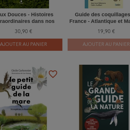
ux Douces - Histoires
Guide des coquillages
traordinaires dans nos
France - Atlantique et 
ves, nos rivières et nos
30,90 €
19,90 €
lacs
AJOUTER AU PANIER
AJOUTER AU PANIER
favorite_border