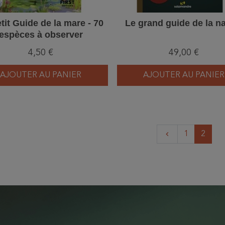
tit Guide de la mare - 70
Le grand guide de la n
espèces à observer
4,50 €
49,00 €
AJOUTER AU PANIER
AJOUTER AU PANIER
Précédent
1
2
keyboard_arrow_left