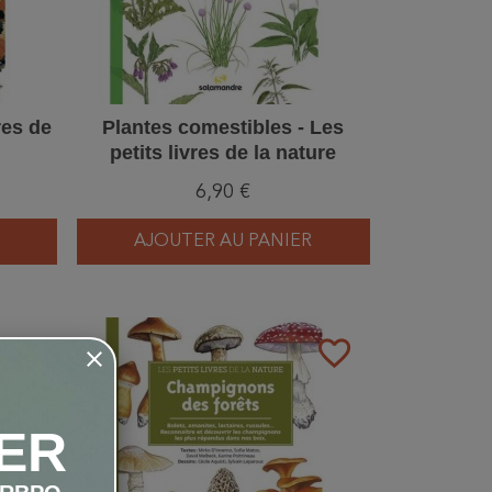
res de
Plantes comestibles - Les
petits livres de la nature
6,90 €
AJOUTER AU PANIER
favorite_border
favorite_border
ER