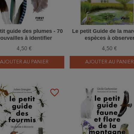
tit guide des plumes - 70
Le petit Guide de la mar
rouvailles à identifier
espèces à observe
4,50 €
4,50 €
AJOUTER AU PANIER
AJOUTER AU PANIER
favorite_border