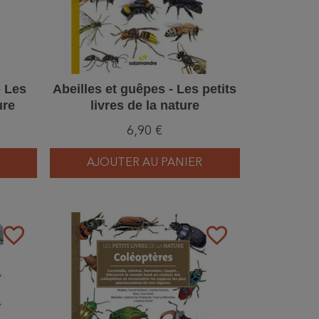
- Les
Abeilles et guêpes - Les petits
ure
livres de la nature
6,90 €
AJOUTER AU PANIER
favorite_border
favorite_border