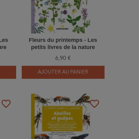
Les
Fleurs du printemps - Les
ure
petits livres de la nature
6,90 €
AJOUTER AU PANIER
favorite_border
favorite_border