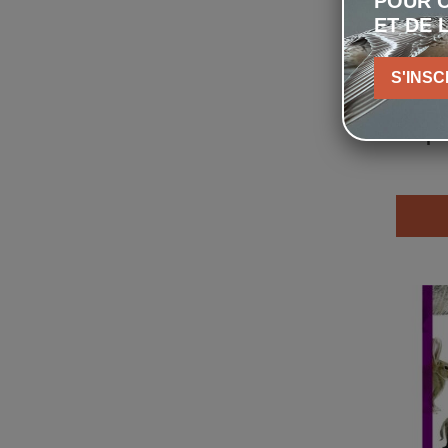
POUR C
ET DE 
S'INSC
Bai
pe