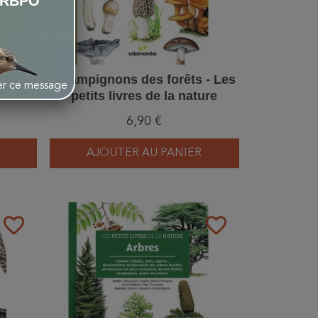
LRBPO
 - Les
Champignons des forêts - Les
her ce message
ure
petits livres de la nature
6,90 €
AJOUTER AU PANIER
favorite_border
favorite_border