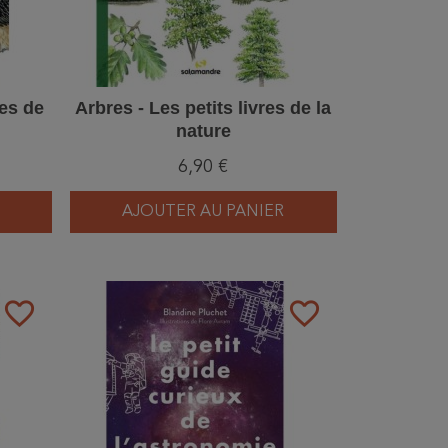
res de
Arbres - Les petits livres de la
nature
6,90 €
AJOUTER AU PANIER
favorite_border
favorite_border