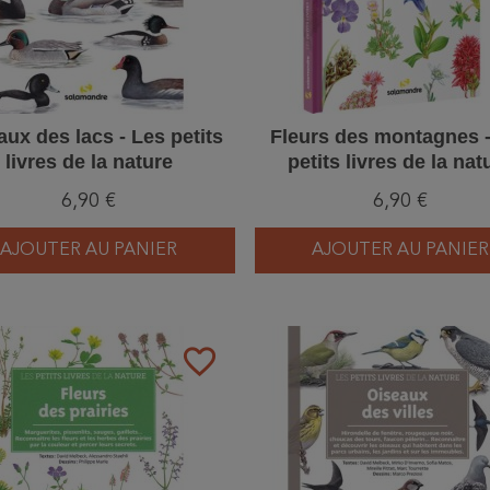
aux des lacs - Les petits
Fleurs des montagnes 
livres de la nature
petits livres de la nat
6,90 €
6,90 €
AJOUTER AU PANIER
AJOUTER AU PANIER
favorite_border