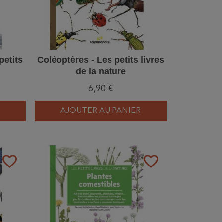
petits
Coléoptères - Les petits livres
de la nature
6,90 €
AJOUTER AU PANIER
favorite_border
favorite_border