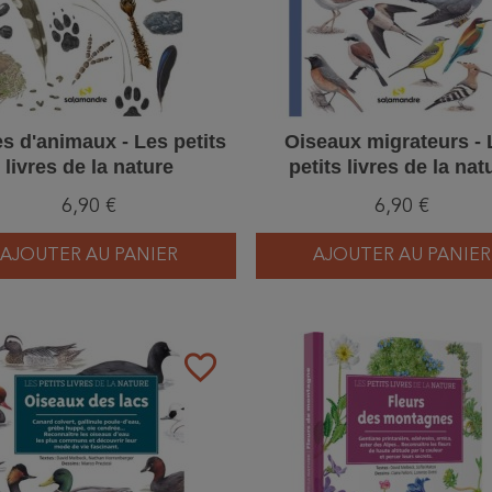
s d'animaux - Les petits
Oiseaux migrateurs - 
livres de la nature
petits livres de la nat
6,90 €
6,90 €
AJOUTER AU PANIER
AJOUTER AU PANIER
favorite_border