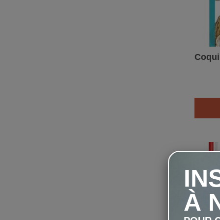
Coquil
IN
À 