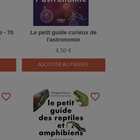
e - 70
Le petit guide curieux de
r
l'astronomie
4,50 €
AJOUTER AU PANIER
favorite_border
favorite_border