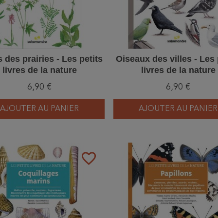
s des prairies - Les petits
Oiseaux des villes - Les 
livres de la nature
livres de la nature
6,90 €
6,90 €
AJOUTER AU PANIER
AJOUTER AU PANIER
favorite_border